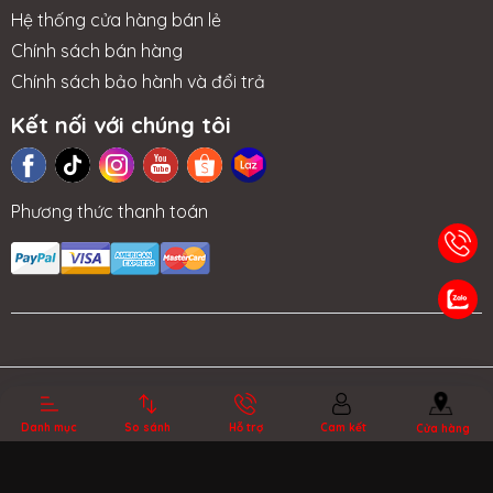
Hệ thống cửa hàng bán lẻ
Chính sách bán hàng
Chính sách bảo hành và đổi trả
Kết nối với chúng tôi
Phương thức thanh toán
TIN TỨC
NHƯỢNG
LIÊN HỆ
TRA CỨU BẢO
QUYỀN
HÀNH
Bản quyền thuộc về MSIVIETNAM.vn.
Cung cấp bởi Sapo.
Danh mục
So sánh
Hỗ trợ
Cam kết
Cửa hàng