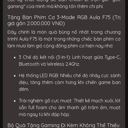
gaming" của mình mà không tốn thêm chi phí.
Tặng Bàn Phím Cơ 3-Mode RGB Aula F75 (Trị
giá gần 2.000.000 VNĐ)
Đây chính là món quà bùng nổ nhất trong chương
trình!
Aula F75
là một trong những chiếc bàn phím cơ
làm mưa làm gió cộng đồng phím cơ hiện nay nhờ:
3 Chế độ kết nối (3-In-1):
Linh hoạt giữa Type-C,
Bluetooth và Wireless 2.4Ghz.
Hệ thống LED RGB:
Nhiều chế độ nháy cực sành
điệu, tăng thêm cảm hứng khi chiến game ban
đêm.
Trải nghiệm gõ cực mượt:
Thiết kế mạch xuôi, lót
sẵn full foam cho âm thanh gõ trầm ấm, mượt
mà ngay từ khi đập hộp.
Bộ Quà Tặng Gaming Đi Kèm Không Thể Thiếu