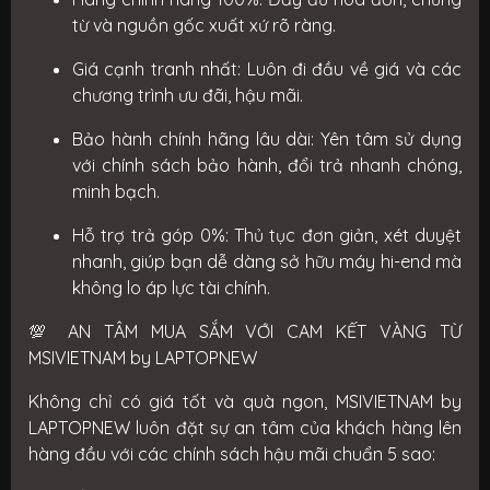
từ và nguồn gốc xuất xứ rõ ràng.
Giá cạnh tranh nhất:
Luôn đi đầu về giá và các
chương trình ưu đãi, hậu mãi.
Bảo hành chính hãng lâu dài:
Yên tâm sử dụng
với chính sách bảo hành, đổi trả nhanh chóng,
minh bạch.
Hỗ trợ trả góp 0%:
Thủ tục đơn giản, xét duyệt
nhanh, giúp bạn dễ dàng sở hữu máy hi-end mà
không lo áp lực tài chính.
💯 AN TÂM MUA SẮM VỚI CAM KẾT VÀNG TỪ
MSIVIETNAM by LAPTOPNEW
Không chỉ có giá tốt và quà ngon, MSIVIETNAM by
LAPTOPNEW luôn đặt sự an tâm của khách hàng lên
hàng đầu với các chính sách hậu mãi chuẩn 5 sao: