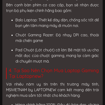
Bên cạnh bàn phím cơ cao cấp, bạn sẽ nhận được
trọn bộ phụ kiện chính hãng bao gồm:
Balo Laptop:
Thiết kế dày dặn, chống sốc tốt để
bạn yên tâm mang máy đi muôn nơi.
Chuột Gaming Razer:
Độ nhạy DPI cao, thoải
mái chiến game
Pad Chuột (Lót chuột) cỡ lớn:
Bề mặt tối ưu cho
mắt đọc của chuột gaming, mang lại cảm giác
di chuyển mượt mà.
4. Tại Sao Nên Chọn Mua Laptop Gaming
Tại Laptopnew?
Với nhiều năm uy tín trên thị trường máy tính,
MSIVIETNAM by LAPTOPNEW
cam kết mang đến trải
nghiệm mua sắm tốt nhất cho khách hàng:
Hàng chính hãng 100%:
Đầy đủ hóa đơn, chứng