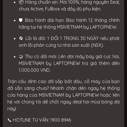
📦
Hàng chuẩn xịn:
Mới 100%, hàng nguyên Seal,
chưa Active, Fullbox và đầy đủ phụ kiện.
🛡️
Bảo hành dài hạn:
Bảo hành 12 tháng chính
hãng tại hệ thống MSIVIETNAM by LAPTOPNEW.
🔄
Lỗi là đổi:
1 ĐỔI 1 TRONG 30 NGÀY nếu phát
sinh lỗi phần cứng từ nhà sản xuất (NSX).
🤝
Thu cũ đổi mới:
Lên đời máy bay giá cực hời,
MSIVIETNAM by LAPTOPNEW trợ giá thêm đến
1.000.000 VND
.
Trận cầu đỉnh cao đã sắp bắt đầu, cỗ máy của bạn
đã sẵn sàng chưa? Nhanh chân đến ngay hệ thống
cửa hàng của MSIVIETNAM by LAPTOPNEW hoặc liên
hệ với chúng tôi để chốt ngay deal hời mùa bóng đá
này!
📞
HOTLINE TƯ VẤN:
1900 8946