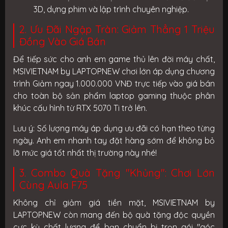
3D, dựng phim và lập trình chuyên nghiệp.
2. Ưu Đãi Ngập Tràn: Giảm Thẳng 1 Triệu
Đồng Vào Giá Bán
Để tiếp sức cho anh em game thủ lên đời máy chất,
MSIVIETNAM by LAPTOPNEW chơi lớn áp dụng chương
trình
Giảm ngay 1.000.000 VNĐ
trực tiếp vào giá bán
cho toàn bộ sản phẩm laptop gaming thuộc phân
khúc cấu hình từ RTX 5070 Ti trở lên.
Lưu ý:
Số lượng máy áp dụng ưu đãi có hạn theo từng
ngày. Anh em nhanh tay đặt hàng sớm để không bỏ
lỡ mức giá tốt nhất thị trường này nhé!
3. Combo Quà Tặng "Khủng": Chơi Lớn
Cùng Aula F75
Không chỉ giảm giá tiền mặt, MSIVIETNAM by
LAPTOPNEW còn mang đến bộ quà tặng độc quyền
cực kỳ chất lượng để bạn chuẩn bị trọn gói "góc