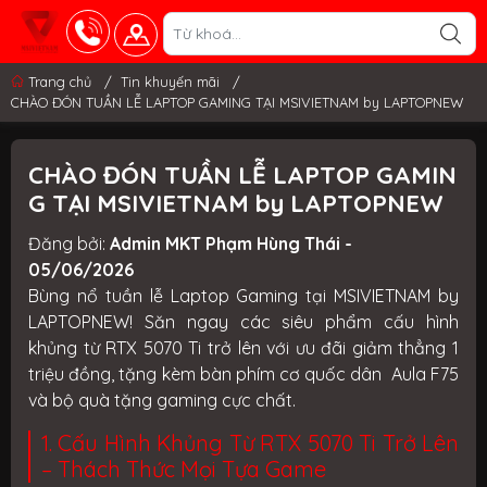
Trang chủ
/
Tin khuyến mãi
/
CHÀO ĐÓN TUẦN LỄ LAPTOP GAMING TẠI MSIVIETNAM by LAPTOPNEW
CHÀO ĐÓN TUẦN LỄ LAPTOP GAMIN
G TẠI MSIVIETNAM by LAPTOPNEW
Đăng bởi:
Admin MKT Phạm Hùng Thái -
05/06/2026
Bùng nổ tuần lễ Laptop Gaming tại MSIVIETNAM by
LAPTOPNEW! Săn ngay các siêu phẩm cấu hình
khủng từ
RTX 5070
Ti trở lên với ưu đãi
giảm thẳng 1
triệu đồng
, tặng kèm bàn phím cơ quốc dân Aula F75
và bộ quà tặng gaming cực chất.
1. Cấu Hình Khủng Từ RTX 5070 Ti Trở Lên
– Thách Thức Mọi Tựa Game