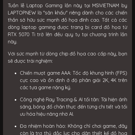
Tuần lễ Laptop Gaming lần này tại MSIVIETNAM by
LAPTOPNEW là "sân khấu" riêng dành cho các chiến
thần sở hữu sức mạnh đồ họa đỉnh cao. Tất cả các
dòng laptop gaming được trang bị card đồ họa
từ
RTX 5070 Ti trở lên
đều quy tụ tại chương trình lần
này.
Với sức mạnh từ dòng chip đồ họa cao cấp này, bạn
sẽ được trải nghiệm:
Chiến mượt game AAA:
Tốc độ khung hình (FPS)
cực cao và ổn định ở độ phân giải 2K, 4K trên
các tựa game nặng ký.
Công nghệ Ray Tracing & AI tối tân:
Tái hiện ánh
sáng, bóng đổ chân thực đến từng chi tiết và tối
ưu hóa hiệu năng nhờ AI.
Đa nhiệm hoàn hảo:
Không chỉ chơi game, đây
còn là trợ thủ đắc lực cho dân thiết kế đồ họa