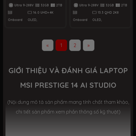
2TB PCIe | VGA
2TB PCIe | VGA
Ultra 9-288V
32GB
2TB
Ultra 9-288V
32GB
2TB
Onboard | 16.0 UHD+ 4K
Onboard | 13.3 QHD
16.0 UHD+ 4K
13.3 QHD 2K8
OLED, 100% DCI-P3 |
2K8 OLED, 100% DCI-P3
Win11
| Win11
Onboard
OLED,
Onboard
OLED,
«
1
2
»
GIỚI THIỆU VÀ ĐÁNH GIÁ LAPTOP
MSI PRESTIGE 14 AI STUDIO
(Nội dung mô tả sản phẩm mang tính chất tham khảo,
chi tiết sản phẩm xem phần thông số kỹ thuật)