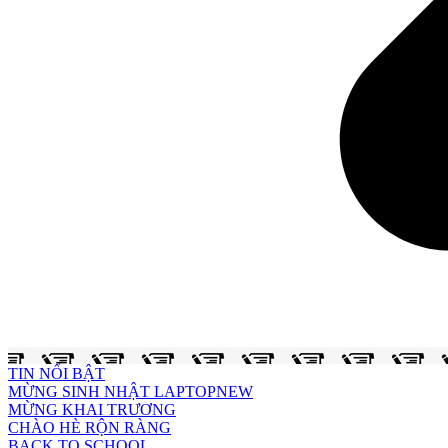
TIN NỔI BẬT
MỪNG SINH NHẬT LAPTOPNEW
MỪNG KHAI TRƯƠNG
CHÀO HÈ RỘN RÀNG
BACK TO SCHOOL