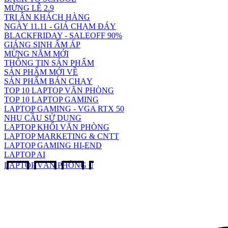
MỪNG LỄ 2.9
TRI ÂN KHÁCH HÀNG
NGÀY 11.11 - GIÁ CHẠM ĐÁY
BLACKFRIDAY - SALEOFF 90%
GIÁNG SINH ẤM ÁP
MỪNG NĂM MỚI
THÔNG TIN SẢN PHẨM
SẢN PHẨM MỚI VỀ
SẢN PHẨM BÁN CHẠY
TOP 10 LAPTOP VĂN PHÒNG
TOP 10 LAPTOP GAMING
LAPTOP GAMING - VGA RTX 50
NHU CẦU SỬ DỤNG
LAPTOP KHỐI VĂN PHÒNG
LAPTOP MARKETING & CNTT
LAPTOP GAMING HI-END
LAPTOP AI
LAPTOP VĂN PHÒNG