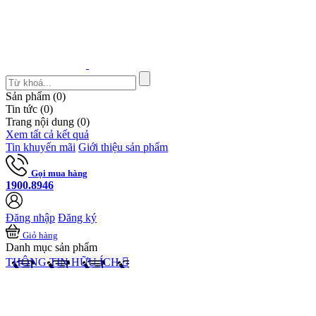
Sản phẩm (
0
)
Tin tức (
0
)
Trang nội dung (
0
)
Xem tất cả kết quả
Tin khuyến mãi
Giới thiệu sản phẩm
Gọi mua hàng
1900.8946
Đăng nhập
Đăng ký
Giỏ hàng
Danh mục sản phẩm
THÔNG TIN HỮU ÍCH