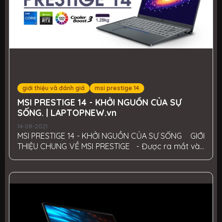
mỏng...
giới thiệu và đánh giá
msi prestige 14
MSI PRESTIGE 14 - KHỞI NGUỒN CỦA SỰ
SỐNG. | LAPTOPNEW.vn
14-08-2021
MSI PRESTIGE 14 - KHỞI NGUỒN CỦA SỰ SỐNG GIỚI
THIỆU CHUNG VỀ MSI PRESTIGE - Được ra mắt vào
giữa năm 2020, Prestige msi 14 xứng đáng được ghi
tên vào top "một trong những dòng laptop sáng
tạo đáng mua nhất trong năm". Cổ máy này được
chế tạo tinh xảo, không chỉ thể hiện phong cách
độc đáo mà có có sức mạnh vô cùng lớn. Nó cực kì
mỏng và nhẹ nhưng vô cùng mạnh mẽ, khi sở hữu
chiếc laptop này bạn sẽ được nâng cao phong