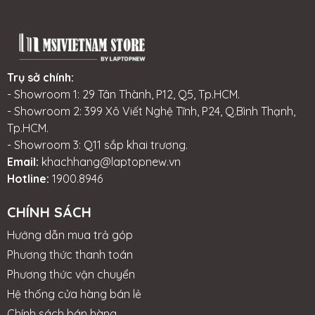
ngoài sắc sảo, sang trọng, huyền bí và hiệu năng
đỉnh cao nhờ bộ vi xử lý core i7 thế hệ...
Trụ sở chính:
- Showroom 1: 29 Tân Thành, P12, Q5, Tp.HCM.
- Showroom 2: 399 Xô Viết Nghệ Tĩnh, P24, Q.Bình Thạnh,
Tp.HCM.
- Showroom 3: Q11 sắp khai trương.
Email:
khachhang@laptopnew.vn
Hotline:
1900.8946
CHÍNH SÁCH
Hướng dẫn mua trả góp
Phương thức thanh toán
Phương thức vận chuyển
Hệ thống cửa hàng bán lẻ
Chính sách bán hàng