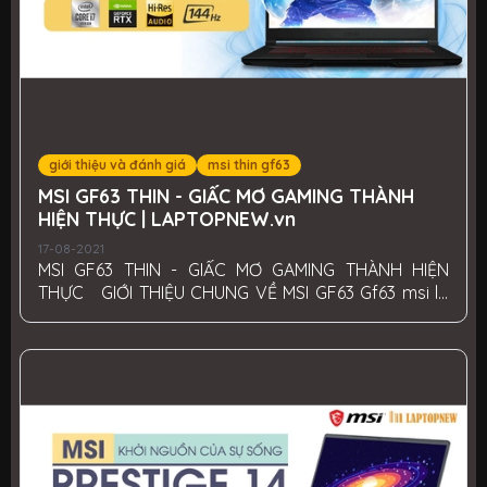
giới thiệu và đánh giá
msi thin gf63
MSI GF63 THIN - GIẤC MƠ GAMING THÀNH
HIỆN THỰC | LAPTOPNEW.vn
17-08-2021
MSI GF63 THIN - GIẤC MƠ GAMING THÀNH HIỆN
THỰC GIỚI THIỆU CHUNG VỀ MSI GF63 Gf63 msi là
một trong những dòng sản phẩm gaming giá rẻ ăn
khách nnất từ trước tới giờ của Msi được ra mắt
vào nửa cuối năm 2018, là một dòng gaming dẫn
đầu xu hướng với 3 yếu tố tam giác chính là thiết
kế mỏng nhẹ, cấu hình cao và tối ưu về chi phí, sau
khonagr thời gian dài xuất hiện trên thị trường thì
đây vẫn là dòng gaming tầm trung được nhiều
người lựa chọn nhất. Giới thiệu về dòng gaming