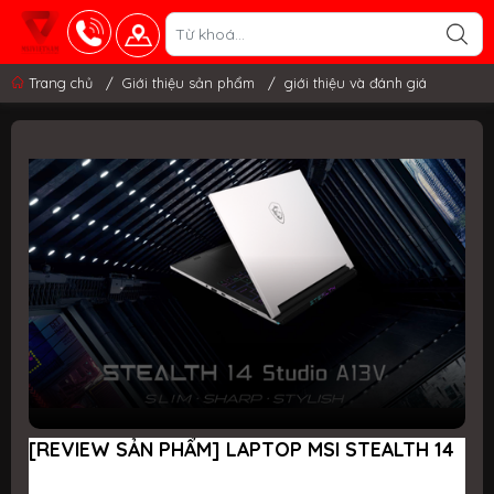
Trang chủ
/
Giới thiệu sản phẩm
/
giới thiệu và đánh giá
[REVIEW SẢN PHẨM] LAPTOP MSI STEALTH 14