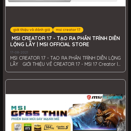
giới thiệu và đánh giá
msi creator 17
MSI CREATOR 17 - TẠO RA PHẦN TRÌNH DIỄN
LỘNG LẪY | MSI OFFICIAL STORE
17-08-2021
MSI CREATOR 17 - TẠO RA PHẦN TRÌNH DIỄN LỘNG
LẪY GIỚI THIỆU VỀ CREATOR 17 - MSI 17 Creator là
sản phẩm cuối cùng của dòng laptop Creator
được MSI cho ra mắt đầu năm 2021. Mục tiêu đem
lại những tiện ích dành riêng cho các nhà sáng tạo
như thiết kế, dựng video, sáng tác,... để tạo ra
những tác phẩm đỉnh cao. - Chiếc laptop này đi
kèm với công nghệ Mini LED đột phá - công nghệ
đầu tiên xuất hiện trên máy tính xách tay. Bên cạnh
đó còn được trang bị thêm bộ vi xử lý Intel...