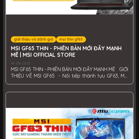
giới thiệu và đánh giá
msi thin gf65
MSI GF65 THIN - PHIÊN BẢN MỚI ĐẦY MẠNH
MẼ | MSI OFFICIAL STORE
18-08-2021
MSI GF65 THIN - PHIÊN BẢN MỚI ĐẦY MẠNH MẼ GIỚI
THIỆU VỀ MSI GF65 - Nối tiếp thành tựu GF63, MSI
tiếp tục cho ra mắt dòng GF65 vào đầu năm 2021,
với những nâng cấp vượt trội hơn về cấu hình để
đáp ứng đầy đủ nhất yêu cầu của game thủ. -
Laptop msi gf65 được trang bị cấu hình chip Intel
Core i7 thế hệ thứ 10 cùng card đồ họa GeForce
RTX thế hệ 30, nó có thể đảm bảo được hiệu suất
tối ưu và hoạt động mượt mà dành cho người yêu
thích chơi game. Giới thiệu về...