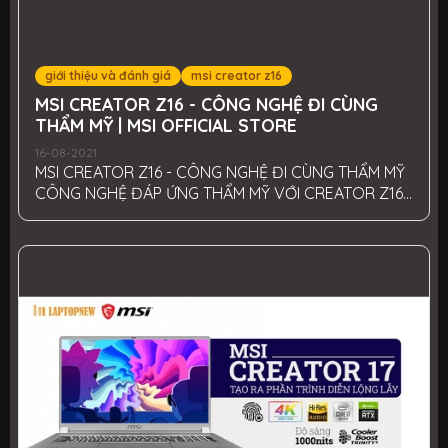
giới thiệu và đánh giá
msi creator z16
MSI CREATOR Z16 - CÔNG NGHỆ ĐI CÙNG
THẨM MỸ | MSI OFFICIAL STORE
16-08-2021
MSI CREATOR Z16 - CÔNG NGHỆ ĐI CÙNG THẨM MỸ
CÔNG NGHỆ ĐÁP ỨNG THẨM MỸ VỚI CREATOR Z16 -
Msi z16 creator ra mắt vào đầu năm 2021 dựa theo
hơi thở nghệ thuật thời kì Phục Hưng, từng đường
nét đều được dựa trên tính toán và thiết kế chính
xác theo "Tỷ lệ vàng". Từ thời đại này, các cuộc
cách mạng khoa học và những phát triển vĩ đại
đều được xây dựng dựa trên sự khéo léo của khoa
học và mỹ học nhân văn. Chiếc máy này sẽ đưa
bạn đến đến kỷ nguyên mới về "Công nghệ...