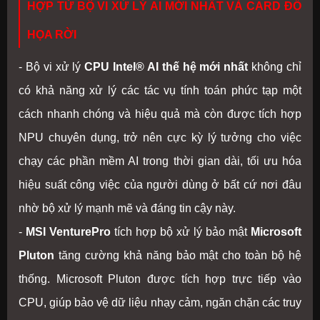
HỢP TỪ BỘ VI XỬ LÝ AI MỚI NHẤT VÀ CARD ĐỒ
HỌA RỜI
- Bộ vi xử lý
CPU Intel® AI thế hệ mới nhất
không chỉ
có khả năng xử lý các tác vụ tính toán phức tạp một
cách nhanh chóng và hiệu quả mà còn được tích hợp
NPU chuyên dụng, trở nên cực kỳ lý tưởng cho việc
chạy các phần mềm AI trong thời gian dài, tối ưu hóa
hiệu suất công việc của người dùng ở bất cứ nơi đâu
nhờ bộ xử lý mạnh mẽ và đáng tin cậy này.
-
MSI VenturePro
tích hợp bộ xử lý bảo mật
Microsoft
Pluton
tăng cường khả năng bảo mật cho toàn bộ hệ
thống. Microsoft Pluton được tích hợp trực tiếp vào
CPU, giúp bảo vệ dữ liệu nhạy cảm, ngăn chặn các truy