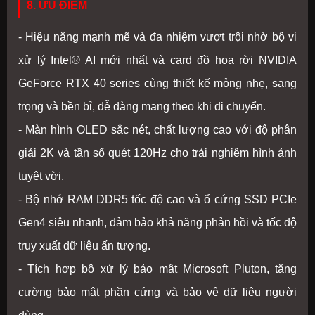
8. ƯU ĐIỂM
- Hiệu năng mạnh mẽ và đa nhiệm vượt trội nhờ bộ vi
xử lý Intel® AI mới nhất và card đồ họa rời NVIDIA
GeForce RTX 40 series cùng thiết kế mỏng nhẹ, sang
trọng và bền bỉ, dễ dàng mang theo khi di chuyển.
- Màn hình OLED sắc nét, chất lượng cao với độ phân
giải 2K và tần số quét 120Hz cho trải nghiệm hình ảnh
tuyệt vời.
- Bộ nhớ RAM DDR5 tốc độ cao và ổ cứng SSD PCIe
Gen4 siêu nhanh, đảm bảo khả năng phản hồi và tốc độ
truy xuất dữ liệu ấn tượng.
- Tích hợp bộ xử lý bảo mật Microsoft Pluton, tăng
cường bảo mật phần cứng và bảo vệ dữ liệu người