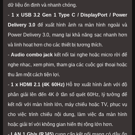
dữ liệu ổn định và nhanh chóng.
-
1 x USB 3.2 Gen 1 Type C / DisplayPort / Power
Delivery 3.0
để xuất hình ảnh ra màn hình ngoài và
Power Delivery 3.0, mang lại khả năng sạc nhanh hơn
và linh hoạt hơn cho các thiết bị tương thích.
-
Audio combo jack
kết nối tai nghe hoặc micro rời để
nghe nhạc, xem phim, tham gia các cuộc gọi thoại hoặc
thu âm một cách tiện lợi.
-
1 x HDMI 2.1 (4K 60Hz)
Hỗ trợ xuất hình ảnh với độ
phân giải lên đến 4K ở tần số quét 60Hz, lý tưởng để
kết nối với màn hình lớn, máy chiếu hoặc TV, phục vụ
cho việc trình chiếu nội dung, làm việc đa màn hình
hoặc giải trí với không gian hiển thị rộng lớn hơn.
-
LAN 1 Gb/s (RJ45)
cung cấp kết nối mạng có dây ổn