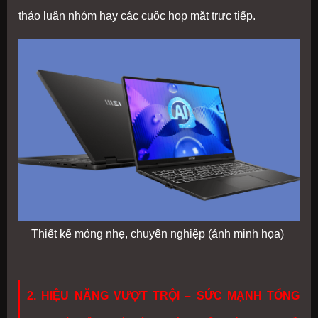
thảo luận nhóm hay các cuộc họp mặt trực tiếp.
Thiết kế mỏng nhẹ, chuyên nghiệp (ảnh minh họa)
2. HIỆU NĂNG VƯỢT TRỘI – SỨC MẠNH TỔNG