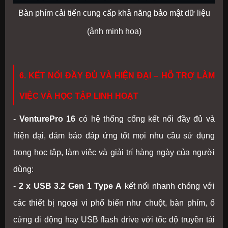
Bàn phím cải tiến cung cấp khả năng bảo mật dữ liệu
(ảnh minh họa)
6. KẾT NỐI ĐẦY ĐỦ VÀ HIỆN ĐẠI – HỖ TRỢ LÀM
VIỆC VÀ HỌC TẬP LINH HOẠT
-
VenturePro 16
có hệ thống cổng kết nối đầy đủ và
hiện đại, đảm bảo đáp ứng tốt mọi nhu cầu sử dụng
trong học tập, làm việc và giải trí hàng ngày của người
dùng:
-
2 x USB 3.2 Gen 1 Type A
kết
nối nhanh chóng với
các thiết bị ngoại vi phổ biến như chuột, bàn phím, ổ
cứng di động hay USB flash drive với tốc độ truyền tải