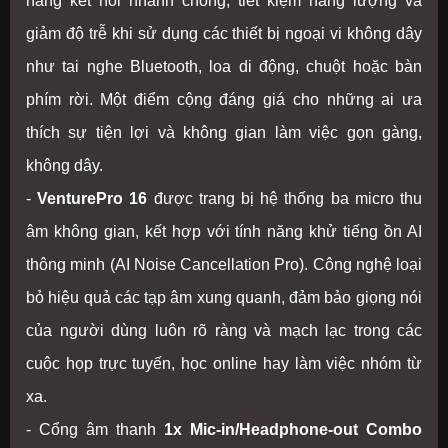
năng kết nối nhanh chóng, tiết kiệm năng lượng và
giảm độ trễ khi sử dụng các thiết bị ngoại vi không dây
như tai nghe Bluetooth, loa di động, chuột hoặc bàn
phím rời. Một điểm cộng đáng giá cho những ai ưa
thích sự tiện lợi và không gian làm việc gọn gàng,
không dây.
-
VenturePro 16
được trang bị hệ thống ba micro thu
âm không gian, kết hợp với tính năng khử tiếng ồn AI
thông minh (AI Noise Cancellation Pro). Công nghệ loại
bỏ hiệu quả các tạp âm xung quanh, đảm bảo giọng nói
của người dùng luôn rõ ràng và mạch lạc trong các
cuộc họp trực tuyến, học online hay làm việc nhóm từ
xa.
- Cổng âm thanh
1x Mic-in/Headphone-out Combo