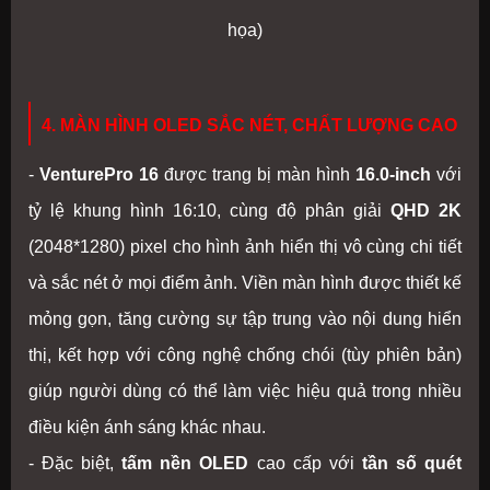
họa)
4. MÀN HÌNH OLED SẮC NÉT, CHẤT LƯỢNG CAO
-
VenturePro 16
được trang bị màn hình
16.0-inch
với
tỷ lệ khung hình 16:10, cùng độ phân giải
QHD 2K
(2048*1280) pixel cho hình ảnh hiển thị vô cùng chi tiết
và sắc nét ở mọi điểm ảnh. Viền màn hình được thiết kế
mỏng gọn, tăng cường sự tập trung vào nội dung hiển
thị, kết hợp với công nghệ chống chói (tùy phiên bản)
giúp người dùng có thể làm việc hiệu quả trong nhiều
điều kiện ánh sáng khác nhau.
- Đặc biệt,
tấm nền OLED
cao cấp với
tần số quét