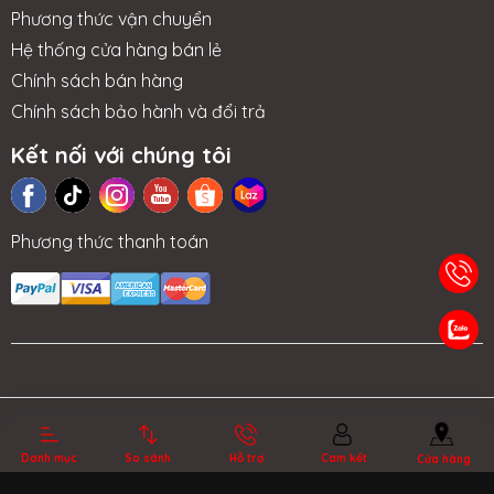
Phương thức vận chuyển
Hệ thống cửa hàng bán lẻ
Chính sách bán hàng
Chính sách bảo hành và đổi trả
Kết nối với chúng tôi
Phương thức thanh toán
TIN TỨC
NHƯỢNG
LIÊN HỆ
TRA CỨU BẢO
QUYỀN
HÀNH
Bản quyền thuộc về MSIVIETNAM.vn.
Cung cấp bởi Sapo.
Danh mục
So sánh
Hỗ trợ
Cam kết
Cửa hàng