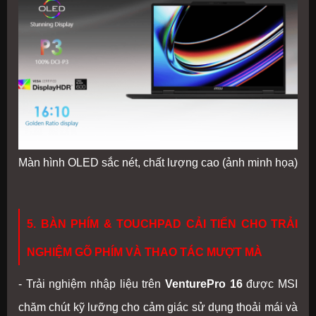
Màn hình OLED sắc nét, chất lượng cao (ảnh minh họa)
5. BÀN PHÍM & TOUCHPAD CẢI TIẾN CHO TRẢI
NGHIỆM GÕ PHÍM VÀ THAO TÁC MƯỢT MÀ
- Trải nghiệm nhập liệu trên
VenturePro 16
được MSI
chăm chút kỹ lưỡng cho cảm giác sử dụng thoải mái và