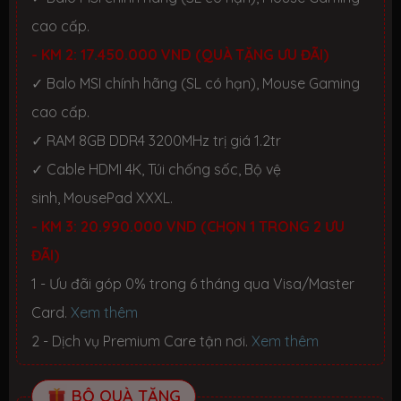
cao cấp.
- KM 2: 17.450.000 VND (QUÀ TẶNG ƯU ĐÃI)
✓ Balo MSI chính hãng (SL có hạn), Mouse Gaming
cao cấp.
✓ RAM 8GB DDR4 3200MHz trị giá 1.2tr
✓ Cable HDMI 4K, Túi chống sốc, Bộ vệ
sinh, MousePad XXXL.
- KM 3: 20.990.000 VND (CHỌN 1 TRONG 2 ƯU
ĐÃI)
1 - Ưu đãi góp 0% trong 6 tháng qua Visa/Master
Card.
Xem thêm
2 - Dịch vụ Premium Care tận nơi.
Xem thêm
BỘ QUÀ TẶNG