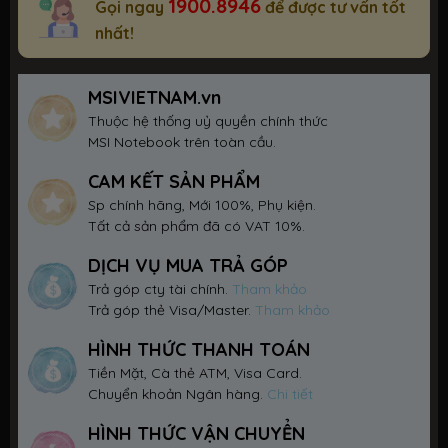
1900.8946
Gọi ngay
để được tư vấn tốt
nhất!
MSIVIETNAM.vn
Thuộc hệ thống uỷ quyền chính thức
MSI Notebook trên toàn cầu.
CAM KẾT SẢN PHẨM
Sp chính hãng, Mới 100%, Phụ kiện.
Tất cả sản phẩm đã có VAT 10%.
DỊCH VỤ MUA TRẢ GÓP
Trả góp cty tài chính.
Tham khảo
Trả góp thẻ Visa/Master.
Tham khảo
HÌNH THỨC THANH TOÁN
Tiền Mặt, Cà thẻ ATM, Visa Card.
Chuyển khoản Ngân hàng.
Chi tiết
HÌNH THỨC VẬN CHUYỂN