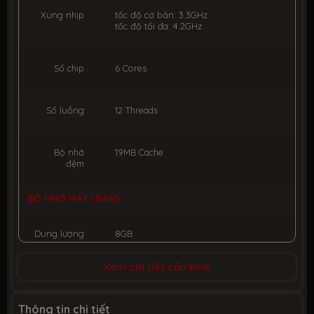
Xung nhịp
tốc độ cơ bản: 3.3GHz
tốc độ tối đa: 4.2GHz
Số chip
6 Cores
Số luồng
12 Threads
Bộ nhớ
19MB Cache
đệm
BỘ NHỚ MÁY (RAM)
Dung lượng
8GB
Xem chi tiết cấu hình
Công nghệ
DDR4 3200MHz
Thông tin chi tiết