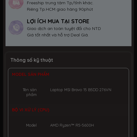
Freeship trung tâm Tp/tỉnh khác.
Riêng Tp.HCM giao hàng 90phút
LỢI ÍCH MUA TẠI STORE
Giao dịch an toàn tuyệt đối cho NTD
Giá tốt nhất và hỗ trợ Deal Giá.
Thông số kỹ thuật
MODEL SẢN PHẨM
Tên sản
Laptop MSI Bravo 15 B5DD 276VN
phẩm
BỘ VI XỬ LÝ (CPU)
Model
AMD Ryzen™ R5-5600H