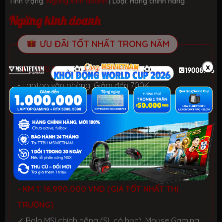
Tình trạng:
Ngừng kinh doanh
| Loại:
Hàng chính hãng
Ngừng kinh doanh
ƯU ĐÃI TỐT NHẤT TRONG NĂM
x
HELLO SUMMER 2026.
Xem chi tiết
- Laptop văn phòng. Giảm đến 700K
- Laptop Gaming RTX 5080: Giảm đến 2 TRIỆU +
KEYBOARD 3in1 RGB
CHƯƠNG TRÌNH ƯU ĐÃI
CHỌN 1 TRONG CÁC KHUYẾN MÃI:
- KM 1: 16.990.000 VND (GIÁ TỐT NHẤT THỊ
TRƯỜNG)
✓ Balo MSI chính hãng (SL có hạn), Mouse Gaming