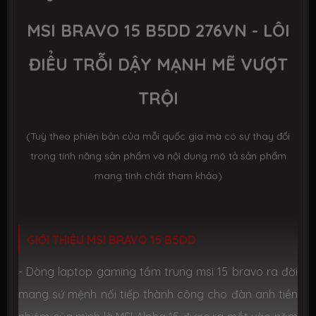
Số slot
2 slot
MSI BRAVO 15 B5DD 276VN - LÔI
Ổ CỨNG LƯU TRỮ (SSD)
ĐIỂU TRỖI DẬY MẠNH MẼ VƯỢT
Dung lượng
SSD 512GB M.2
TRỘI
Công nghệ
PCIe Gen3
(Tuỳ theo phiên bản của mỗi quốc gia mà có sự thay đổi
trong tính năng sản phẩm và nội dung mô tả sản phẩm
Số slot
1 slot M.2
mang tính chất tham khảo)
CHIP XỬ LÝ ĐỒ HOẠ (VGA)
VGA tích
AMD Radeon™ Graphics
GIỚI THIỆU MSI BRAVO 15 B5DD
hợp
- Dòng laptop gaming tầm trung
msi 15 bravo ra đời
VGA
AMD Radeon™ RX 5500M 4GB GDDR6
mang sứ mệnh nối tiếp thành công cho đàn anh tiền
chuyên
dụng