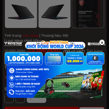
Tình trạng:
Còn hàng
| Thương hiệu:
MSI
| Loại:
Hàng chính hãng
x
25.690.000₫
27.990.000₫
(Đã có VAT)
Tiết kiệm:
- 8%
Tình trạng: Mới 100%, chưa active, fullbox
BH 24 THÁNG - 1 ĐỔI 1 TRONG 30 NGÀY LỖI NSX
Số lượng