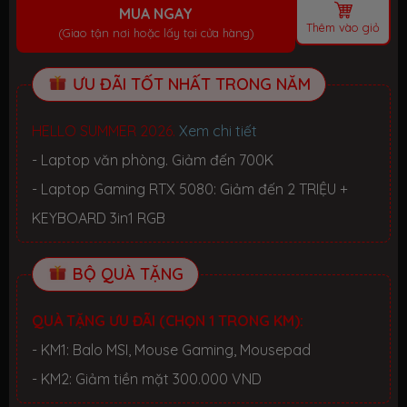
MUA NGAY
Thêm vào giỏ
(Giao tận nơi hoặc lấy tại cửa hàng)
ƯU ĐÃI TỐT NHẤT TRONG NĂM
HELLO SUMMER 2026.
Xem chi tiết
- Laptop văn phòng. Giảm đến 700K
- Laptop Gaming RTX 5080: Giảm đến 2 TRIỆU +
KEYBOARD 3in1 RGB
BỘ QUÀ TẶNG
QUÀ TẶNG ƯU ĐÃI (CHỌN 1 TRONG KM):
- KM1: Balo MSI, Mouse Gaming, Mousepad
- KM2: Giảm tiền mặt 300.000 VND