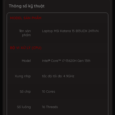
Thông số kỹ thuật
MODEL SẢN PHẨM
Tên sản
Laptop MSI Katana 15 B13UDX 2411VN
phẩm
BỘ VI XỬ LÝ (CPU)
Model
Intel® Core™ i7-13620H Gen 13th
Xung nhịp
tốc độ tối đa: 4.9GHz
Số chip
10 Cores
Số luồng
16 Threads