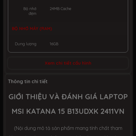
Bộ nhớ
24MB Cache
đệm
BỘ NHỚ MÁY (RAM)
Dung lượng
16GB
Công nghệ
DDR5 5200MHz
Xem chi tiết cấu hình
Số slot
2 slot
Thông tin chi tiết
GIỚI THIỆU VÀ ĐÁNH GIÁ LAPTOP
Ổ CỨNG LƯU TRỮ (SSD)
MSI KATANA 15 B13UDXK 2411VN
Dung lượng
SSD 512GB M.2
(Nội dung mô tả sản phẩm mang tính chất tham
Công nghệ
PCIe Gen4