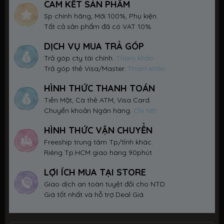
CAM KẾT SẢN PHẨM
Sp chính hãng, Mới 100%, Phụ kiện.
Tất cả sản phẩm đã có VAT 10%.
DỊCH VỤ MUA TRẢ GÓP
Trả góp cty tài chính.
Tham khảo
Trả góp thẻ Visa/Master.
Tham khảo
HÌNH THỨC THANH TOÁN
Tiền Mặt, Cà thẻ ATM, Visa Card.
Chuyển khoản Ngân hàng.
Chi tiết
HÌNH THỨC VẬN CHUYỂN
Freeship trung tâm Tp/tỉnh khác.
Riêng Tp.HCM giao hàng 90phút
LỢI ÍCH MUA TẠI STORE
Giao dịch an toàn tuyệt đối cho NTD
Giá tốt nhất và hỗ trợ Deal Giá.