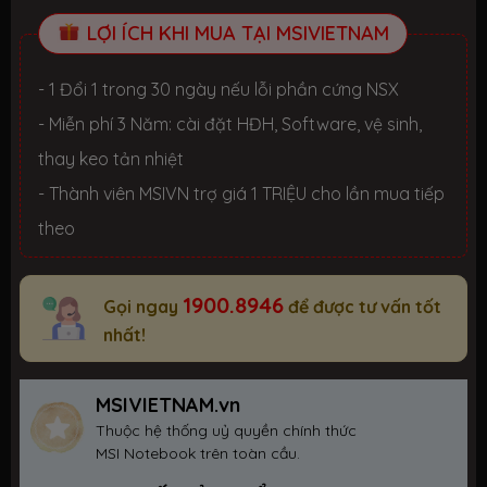
LỢI ÍCH KHI MUA TẠI MSIVIETNAM
- 1 Đổi 1 trong 30 ngày nếu lỗi phần cứng NSX
- Miễn phí 3 Năm: cài đặt HĐH, Software, vệ sinh,
thay keo tản nhiệt
- Thành viên MSIVN trợ giá 1 TRIỆU cho lần mua tiếp
theo
1900.8946
Gọi ngay
để được tư vấn tốt
nhất!
MSIVIETNAM.vn
Thuộc hệ thống uỷ quyền chính thức
MSI Notebook trên toàn cầu.