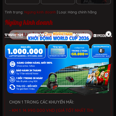
Tình trạng:
Ngừng kinh doanh
| Loại:
Hàng chính hãng
Ngừng kinh doanh
x
ƯU ĐÃI TỐT NHẤT TRONG NĂM
HELLO SUMMER 2026.
Xem chi tiết
- Laptop văn phòng. Giảm đến 700K
- Laptop Gaming RTX 5080: Giảm đến 2 TRIỆU +
KEYBOARD 3in1 RGB
CHƯƠNG TRÌNH ƯU ĐÃI
CHỌN 1 TRONG CÁC KHUYẾN MÃI:
- KM 1: 14.990.000 VND (GIÁ TỐT NHẤT THỊ