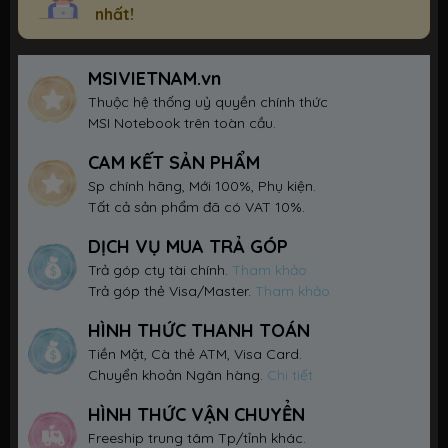
nhất!
MSIVIETNAM.vn
Thuộc hệ thống uỷ quyền chính thức
MSI Notebook trên toàn cầu.
CAM KẾT SẢN PHẨM
Sp chính hãng, Mới 100%, Phụ kiện.
Tất cả sản phẩm đã có VAT 10%.
DỊCH VỤ MUA TRẢ GÓP
Trả góp cty tài chính.
Tham khảo
Trả góp thẻ Visa/Master.
Tham khảo
HÌNH THỨC THANH TOÁN
Tiền Mặt, Cà thẻ ATM, Visa Card.
Chuyển khoản Ngân hàng.
Chi tiết
HÌNH THỨC VẬN CHUYỂN
Freeship trung tâm Tp/tỉnh khác.