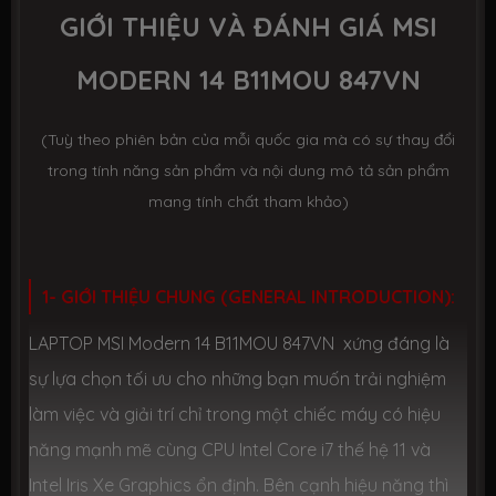
GIỚI THIỆU VÀ ĐÁNH GIÁ MSI
Ổ CỨNG LƯU TRỮ (SSD)
MODERN 14 B11MOU 847VN
Dung lượng
SSD 512GB M.2
(Tuỳ theo phiên bản của mỗi quốc gia mà có sự thay đổi
Công nghệ
PCIe Gen3
trong tính năng sản phẩm và nội dung mô tả sản phẩm
mang tính chất tham khảo)
Số slot
1 slot M.2
CHIP XỬ LÝ ĐỒ HOẠ (VGA)
1- GIỚI THIỆU CHUNG (GENERAL INTRODUCTION):
VGA tích
Intel® Iris® Xe Graphics
LAPTOP MSI Modern 14 B11MOU 847VN xứng đáng là
hợp
sự lựa chọn tối ưu cho những bạn muốn trải nghiệm
làm việc và giải trí chỉ trong một chiếc máy có hiệu
VGA
None
chuyên
năng mạnh mẽ cùng CPU Intel Core i7 thế hệ 11 và
dụng
Intel Iris Xe Graphics ổn định. Bên cạnh hiệu năng thì