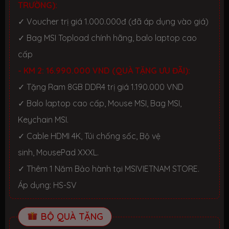
TRƯỜNG):
✓ Voucher trị giá 1.000.000đ (đã áp dụng vào giá)
✓ Bag MSI Topload chính hãng, balo laptop cao
cấp
- KM 2: 16.990.000 VND (QUÀ TẶNG ƯU ĐÃI):
✓ Tặng Ram 8GB DDR4 trị giá 1.190.000 VND
✓ Balo laptop cao cấp, Mouse MSI, Bag MSI,
Keychain MSI.
✓ Cable HDMI 4K, Túi chống sốc, Bộ vệ
sinh, MousePad XXXL.
✓ Thêm 1 Năm Bảo hành tại MSIVIETNAM STORE.
Áp dụng: HS-SV
BỘ QUÀ TẶNG