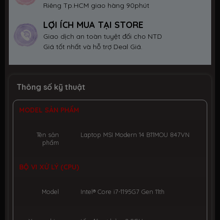
Riêng Tp.HCM giao hàng 90phút
LỢI ÍCH MUA TẠI STORE
Giao dịch an toàn tuyệt đối cho NTD
Giá tốt nhất và hỗ trợ Deal Giá.
Thông số kỹ thuật
MODEL SẢN PHẨM
Tên sản
Laptop MSI Modern 14 B11MOU 847VN
phẩm
BỘ VI XỬ LÝ (CPU)
Model
Intel® Core i7-1195G7 Gen 11th