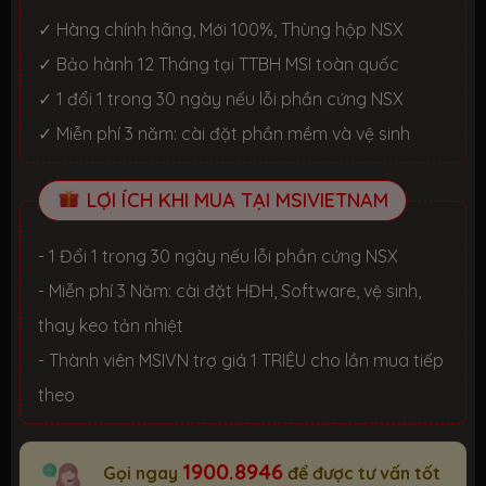
✓ Hàng chính hãng, Mới 100%, Thùng hộp NSX
✓ Bảo hành 12 Tháng tại TTBH MSI toàn quốc
✓ 1 đổi 1 trong 30 ngày nếu lỗi phần cứng NSX
✓ Miễn phí 3 năm: cài đặt phần mềm và vệ sinh
LỢI ÍCH KHI MUA TẠI MSIVIETNAM
- 1 Đổi 1 trong 30 ngày nếu lỗi phần cứng NSX
- Miễn phí 3 Năm: cài đặt HĐH, Software, vệ sinh,
thay keo tản nhiệt
- Thành viên MSIVN trợ giá 1 TRIỆU cho lần mua tiếp
theo
1900.8946
Gọi ngay
để được tư vấn tốt