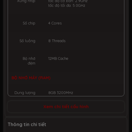
Xung nhịp
tốc độ cơ bản: 2.9GHz
tốc độ tối đa: 5.0GHz
Số chip
4 Cores
Số luồng
8 Threads
Bộ nhớ
12MB Cache
đệm
BỘ NHỚ MÁY (RAM)
Dung lượng
8GB 3200MHz
Xem chi tiết cấu hình
Công nghệ
DDR4
Thông tin chi tiết
Số slot
2 slot