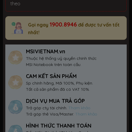
theo
1900.8946
Gọi ngay
để được tư vấn tốt
nhất!
MSIVIETNAM.vn
Thuộc hệ thống uỷ quyền chính thức
MSI Notebook trên toàn cầu.
CAM KẾT SẢN PHẨM
Sp chính hãng, Mới 100%, Phụ kiện.
Tất cả sản phẩm đã có VAT 10%.
DỊCH VỤ MUA TRẢ GÓP
Trả góp cty tài chính.
Tham khảo
Trả góp thẻ Visa/Master.
Tham khảo
HÌNH THỨC THANH TOÁN