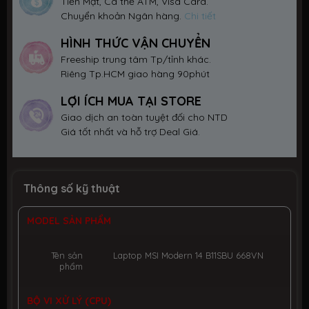
Tiền Mặt, Cà thẻ ATM, Visa Card.
Chuyển khoản Ngân hàng.
Chi tiết
HÌNH THỨC VẬN CHUYỂN
Freeship trung tâm Tp/tỉnh khác.
Riêng Tp.HCM giao hàng 90phút
LỢI ÍCH MUA TẠI STORE
Giao dịch an toàn tuyệt đối cho NTD
Giá tốt nhất và hỗ trợ Deal Giá.
Thông số kỹ thuật
MODEL SẢN PHẨM
Tên sản
Laptop MSI Modern 14 B11SBU 668VN
phẩm
BỘ VI XỬ LÝ (CPU)