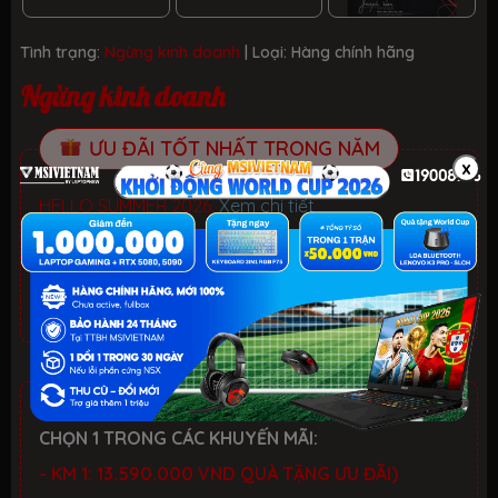
Tình trạng:
Ngừng kinh doanh
| Loại:
Hàng chính hãng
Ngừng kinh doanh
ƯU ĐÃI TỐT NHẤT TRONG NĂM
x
HELLO SUMMER 2026.
Xem chi tiết
- Laptop văn phòng. Giảm đến 700K
- Laptop Gaming RTX 5080: Giảm đến 2 TRIỆU +
KEYBOARD 3in1 RGB
CHƯƠNG TRÌNH ƯU ĐÃI
CHỌN 1 TRONG CÁC KHUYẾN MÃI:
- KM 1: 13.590.000 VND QUÀ TẶNG ƯU ĐÃI)