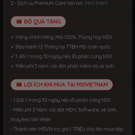
2 - Dịch vụ Premium Care tận nơi.
Xem thêm
BỘ QUÀ TẶNG
✓ Hàng chính hãng, Mới 100%, Thùng hộp NSX
✓ Bảo hành 12 Tháng tại TTBH MSI toàn quốc
✓ 1 đổi 1 trong 30 ngày nếu lỗi phần cứng NSX
✓ Miễn phí 3 năm: cài đặt phần mềm và vệ sinh
LỢI ÍCH KHI MUA TẠI MSIVIETNAM
- 1 Đổi 1 trong 30 ngày nếu lỗi phần cứng NSX
- Miễn phí 3 Năm: cài đặt HĐH, Software, vệ sinh,
thay keo tản nhiệt
- Thành viên MSIVN trợ giá 1 TRIỆU cho lần mua tiếp