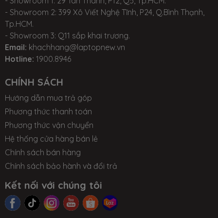
- Showroom 1: 29 Tân Thành, P12, Q5, Tp.HCM.
- Showroom 2: 399 Xô Viết Nghệ Tĩnh, P24, Q.Bình Thạnh,
thông số
viền mỏng, chống chói, góc mở 180 độ.
Tp.HCM.
khác
- Showroom 3: Q11 sắp khai trương.
Email:
khachhang@laptopnew.vn
CHUẨN KẾT NỐI (CONNECT)
Hotline:
1900.8946
Wi-Fi
Wi-Fi 6 802.11ax
CHÍNH SÁCH
Giới thiệu và đánh giá chung MSI Modern 14
Hướng dẫn mua trả góp
Bluetooth
Bluetooth 5.1
Phương thức thanh toán
Phương thức vận chuyển
2 - CẤU HÌNH VÀ THÔNG SỐ KỸ THUẬT CHUNG:
LAN
None
Hệ thống cửa hàng bán lẻ
Tham khảo các model sản phẩm
Chính sách bán hàng
CỔNG KẾT NỐI (I/O PORT)
tại:
https://msivietnam.vn/msi-modern-14
Chính sách bảo hành và đổi trả
Kết nối với chúng tôi
cổng kết
Model
1 x HDMI
MSI Modern 14
nối
1 x USB Type-C
2 x USB 3.2 & USB 2.0
1 x DC-in