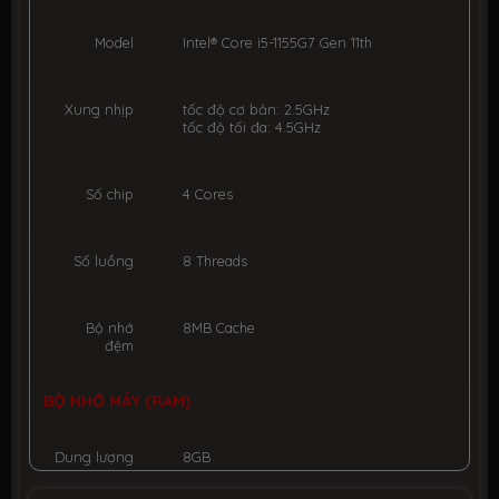
Model
Intel® Core i5-1155G7 Gen 11th
Xung nhịp
tốc độ cơ bản: 2.5GHz
tốc độ tối đa: 4.5GHz
Số chip
4 Cores
Số luồng
8 Threads
Bộ nhớ
8MB Cache
đệm
BỘ NHỚ MÁY (RAM)
Dung lượng
8GB