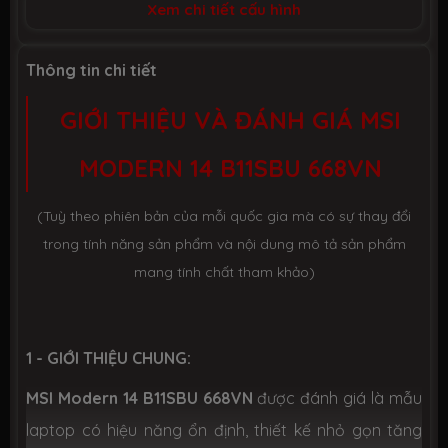
Xem chi tiết cấu hình
Công nghệ
DDR4 3200MHz
Thông tin chi tiết
Số slot
1 slot
GIỚI THIỆU VÀ ĐÁNH GIÁ MSI
Ổ CỨNG LƯU TRỮ (SSD)
MODERN 14 B11SBU 668VN
Dung lượng
SSD 512GB M.2
(Tuỳ theo phiên bản của mỗi quốc gia mà có sự thay đổi
Công nghệ
PCIe Gen3
trong tính năng sản phẩm và nội dung mô tả sản phẩm
mang tính chất tham khảo)
Số slot
1 slot M.2
CHIP XỬ LÝ ĐỒ HOẠ (VGA)
1 - GIỚI THIỆU CHUNG:
MSI Modern 14 B11SBU 668VN
được đánh giá là mẫu
VGA tích
Intel UHD Graphic
hợp
laptop có hiệu năng ổn định, thiết kế nhỏ gọn tăng