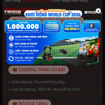
Tình trạng:
Ngừng kinh doanh
| Loại:
Hãng chính hãng
Ngừng kinh doanh
x
ƯU ĐÃI TỐT NHẤT TRONG NĂM
HELLO SUMMER 2026.
Xem chi tiết
- Laptop văn phòng. Giảm đến 700K
- Laptop Gaming RTX 5080: Giảm đến 2 TRIỆU +
KEYBOARD 3in1 RGB
CHƯƠNG TRÌNH ƯU ĐÃI
✓ Balo laptop, Mouse không dây
✓ Giá đỡ laptop, HDMI 4K, MousePad XXXL
BỘ QUÀ TẶNG