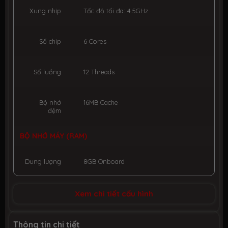
Xung nhịp
Tốc độ tối đa: 4.5GHz
Số chip
6 Cores
Số luồng
12 Threads
Bộ nhớ
16MB Cache
đệm
BỘ NHỚ MÁY (RAM)
Dung lượng
8GB Onboard
Công nghệ
LPDDR4
Xem chi tiết cấu hình
Số slot
None
Thông tin chi tiết