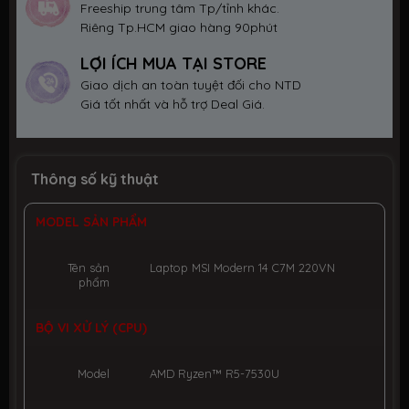
Freeship trung tâm Tp/tỉnh khác.
Riêng Tp.HCM giao hàng 90phút
LỢI ÍCH MUA TẠI STORE
Giao dịch an toàn tuyệt đối cho NTD
Giá tốt nhất và hỗ trợ Deal Giá.
Thông số kỹ thuật
MODEL SẢN PHẨM
Tên sản
Laptop MSI Modern 14 C7M 220VN
phẩm
BỘ VI XỬ LÝ (CPU)
Model
AMD Ryzen™ R5-7530U