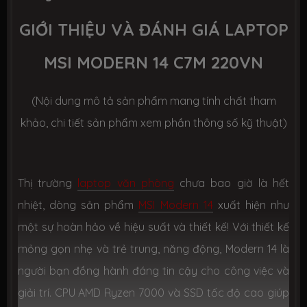
GIỚI
THIỆU VÀ ĐÁNH GIÁ LAPTOP
Ổ CỨNG LƯU TRỮ (SSD)
MSI MODERN 14 C7M 220VN
Dung lượng
SSD 512GB M.2
(Nội dung mô tả sản phẩm mang tính chất tham
Công nghệ
PCIe Gen3
khảo, chi tiết sản phẩm xem phần thông số kỹ thuật)
Số slot
1 slot
CHIP XỬ LÝ ĐỒ HOẠ (VGA)
Thị trường
laptop văn phòng
chưa bao giờ là hết
nhiệt, dòng sản phẩm
MSI Modern 14
xuất hiện như
VGA tích
AMD Radeon™ Graphics
hợp
một sự hoàn hảo về hiệu suất và thiết kế! Với thiết kế
mỏng gọn nhẹ và trẻ trung, năng động, Modern 14 là
VGA
None
người bạn đồng hành đáng tin cậy cho công việc và
chuyên
dụng
giải trí. CPU AMD Ryzen 7000 và SSD tốc độ cao giúp