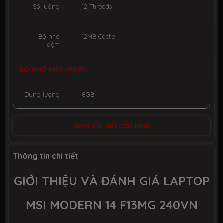
Số luồng
12 Threads
Bộ nhớ
12MB Cache
đệm
BỘ NHỚ MÁY (RAM)
Dung lượng
8GB
Công nghệ
DDR4 3200MHz
Xem chi tiết cấu hình
Số slot
2 slot
Thông tin chi tiết
GIỚI
THIỆU VÀ ĐÁNH GIÁ LAPTOP
Ổ CỨNG LƯU TRỮ (SSD)
MSI MODERN 14 F13MG 240VN
Dung lượng
SSD 512GB M.2