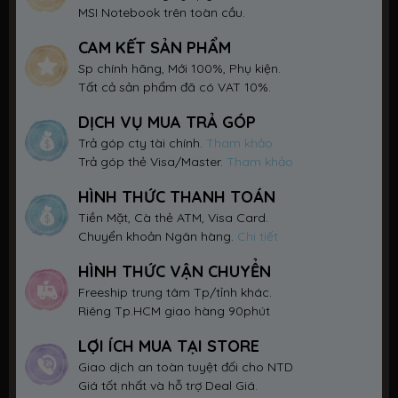
MSI Notebook trên toàn cầu.
CAM KẾT SẢN PHẨM
Sp chính hãng, Mới 100%, Phụ kiện.
Tất cả sản phẩm đã có VAT 10%.
DỊCH VỤ MUA TRẢ GÓP
Trả góp cty tài chính.
Tham khảo
Trả góp thẻ Visa/Master.
Tham khảo
HÌNH THỨC THANH TOÁN
Tiền Mặt, Cà thẻ ATM, Visa Card.
Chuyển khoản Ngân hàng.
Chi tiết
HÌNH THỨC VẬN CHUYỂN
Freeship trung tâm Tp/tỉnh khác.
Riêng Tp.HCM giao hàng 90phút
LỢI ÍCH MUA TẠI STORE
Giao dịch an toàn tuyệt đối cho NTD
Giá tốt nhất và hỗ trợ Deal Giá.