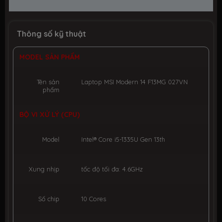
Thông số kỹ thuật
MODEL SẢN PHẨM
Tên sản
Laptop MSI Modern 14 F13MG 027VN
phẩm
BỘ VI XỬ LÝ (CPU)
Model
Intel® Core i5-1335U Gen 13th
Xung nhịp
tốc độ tối đa: 4.6GHz
Số chip
10 Cores