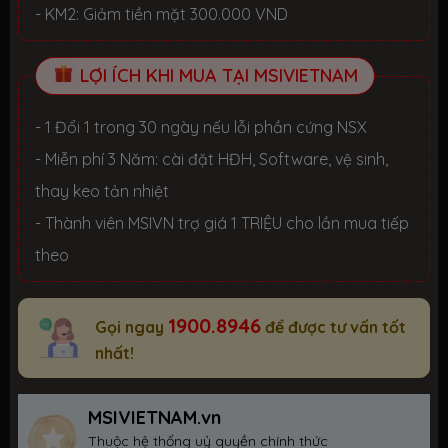
- KM2: Giảm tiền mặt 300.000 VND
LỢI ÍCH KHI MUA TẠI MSIVIETNAM
- 1 Đổi 1 trong 30 ngày nếu lỗi phần cứng NSX
- Miễn phí 3 Năm: cài đặt HĐH, Software, vệ sinh,
thay keo tản nhiệt
- Thành viên MSIVN trợ giá 1 TRIỆU cho lần mua tiếp
theo
1900.8946
Gọi ngay
để được tư vấn tốt
nhất!
MSIVIETNAM.vn
Thuộc hệ thống uỷ quyền chính thức