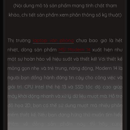
(Nội dung mô tả sản phẩm mang tính chất tham
Công nghệ
PCIe Gen4
khảo, chi tiết sản phẩm xem phần thông số kỹ thuật)
Số slot
1 slot
CHIP XỬ LÝ ĐỒ HOẠ (VGA)
Thị trường
laptop văn phòng
chưa bao giờ là hết
nhiệt, dòng sản phẩm
MSI Modern 14
xuất hiện như
Intel® Iris Xe Graphics
VGA tích
hợp
một sự hoàn hảo về hiệu suất và thiết kế! Với thiết kế
mỏng gọn nhẹ và trẻ trung, năng động, Modern 14 là
VGA
None
người bạn đồng hành đáng tin cậy cho công việc và
chuyên
dụng
giải trí. CPU Intel thế hệ 13 và SSD tốc độ cao giúp
máy khởi động nhanh và xử lý dữ liệu mượt mà. Hỗ trợ
MÀN HÌNH HIỂN THỊ (LCD)
đồ họa 2D, bạn có thể sử dụng mượt mà nhiều phần
Kích thước
14.0-inch (16:10)
mềm thiết kế. Nếu bạn đang hứng thú muốn tìm hiểu
thêm về dòng sản phẩm này thì hãy cùng