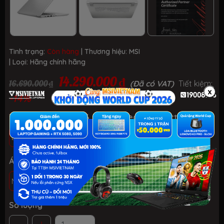
Tình trạng:
Còn hàng
| Thương hiệu:
MSI
| Loại:
Hãng chính hãng
14.290.000 ₫
16.690.000 ₫
(Đã có VAT)
Tiết kiệm:
x
-14%
Tình trạng: Mới 100%, nguyên seal, chưa active
BH 12 THÁNG - 1 ĐỔI 1 TRONG 30 NGÀY LỖI NSX
Áp dụng: HS-SV, Giáo viên & NVVP
MUA TM/CK
TRẢ GÓP 0% VỚI 12 THÁNG VISACARD
Số lượng