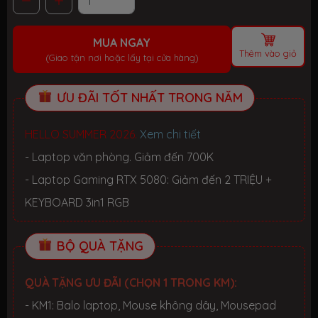
MUA NGAY
Thêm vào giỏ
(Giao tận nơi hoặc lấy tại cửa hàng)
ƯU ĐÃI TỐT NHẤT TRONG NĂM
HELLO SUMMER 2026.
Xem chi tiết
- Laptop văn phòng. Giảm đến 700K
- Laptop Gaming RTX 5080: Giảm đến 2 TRIỆU +
KEYBOARD 3in1 RGB
BỘ QUÀ TẶNG
QUÀ TẶNG ƯU ĐÃI (CHỌN 1 TRONG KM):
- KM1: Balo laptop, Mouse không dây, Mousepad