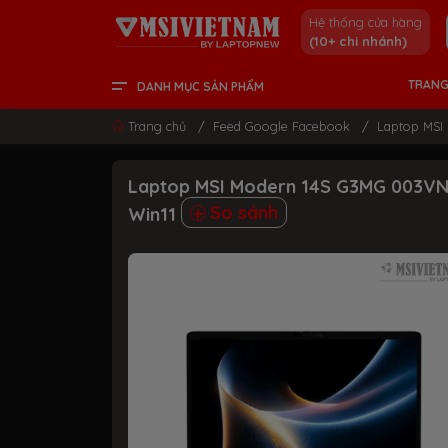
Hệ thống cửa hàng
(10+ chi nhánh)
TRANG
DANH MỤC SẢN PHẨM
LCD - MÀN HÌNH
PC DESKTOP
LINH KIỆN & GAMING GEAR
LAPTOP CONTENT CREATOR
LAPTOP GAMING
LAPTOP VĂN PHÒNG
THÔNG TIN HỮU ÍCH
Trang chủ
/
Feed Google Facebook
/
Laptop MSI 
Laptop MSI Modern 14S G3MG 003VN |
So sánh
Win11