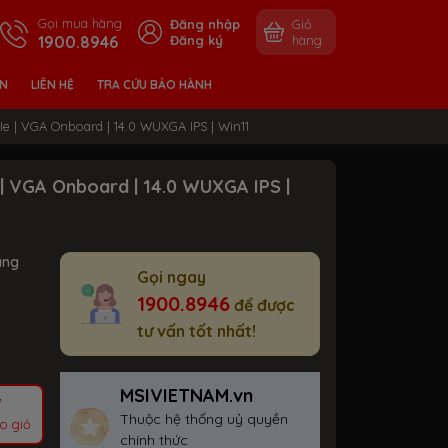
Gọi mua hàng
Đăng nhập
Giỏ
1900.8946
Đăng ký
hàng
ỀN
LIÊN HỆ
TRA CỨU BẢO HÀNH
 | VGA Onboard | 14.0 WUXGA IPS | Win11
| VGA Onboard | 14.0 WUXGA IPS |
ãng
Gọi ngay
1900.8946
để được
tư vấn tốt nhất!
MSIVIETNAM.vn
Thuộc hệ thống uỷ quyền
o giỏ
chính thức