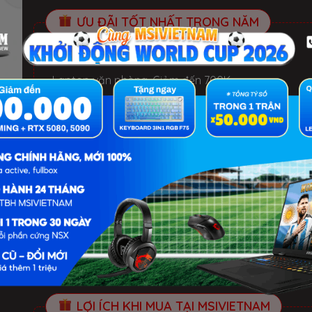
ƯU ĐÃI TỐT NHẤT TRONG NĂM
HELLO SUMMER 2026.
Xem chi tiết
- Laptop văn phòng. Giảm đến 700K
- Laptop Gaming RTX 5080: Giảm đến 2 TRIỆU +
KEYBOARD 3in1 RGB
BỘ QUÀ TẶNG
✓ Hàng chính hãng, Mới 100%, Thùng hộp NSX
✓ Bảo hành 24 Tháng tại TTBH MSI toàn quốc
✓ 1 đổi 1 trong 30 ngày nếu lỗi phần cứng NSX
✓ Miễn phí 3 năm: cài đặt phần mềm và vệ sinh
LỢI ÍCH KHI MUA TẠI MSIVIETNAM