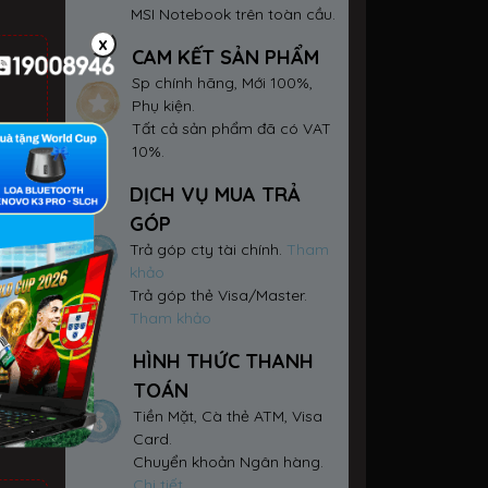
MSI Notebook trên toàn cầu.
x
CAM KẾT SẢN PHẨM
Sp chính hãng, Mới 100%,
Phụ kiện.
Tất cả sản phẩm đã có VAT
10%.
DỊCH VỤ MUA TRẢ
GÓP
Trả góp cty tài chính.
Tham
khảo
Trả góp thẻ Visa/Master.
Tham khảo
HÌNH THỨC THANH
TOÁN
Tiền Mặt, Cà thẻ ATM, Visa
Card.
Chuyển khoản Ngân hàng.
Chi tiết