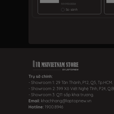
100% DCI-P3 |
CPU Ultra 7-
59.990.000₫
Win11
255HX | RAM 16GB
So sánh
DDR5 | SSD 1TB
PCIe | VGA RTX
5070 8GB | 16.0
QHD 2K5, 100%
DCI-P3 & 240Hz |
Win11
Trụ sở chính:
- Showroom 1: 29 Tân Thành, P12, Q5, Tp.HCM.
- Showroom 2: 399 Xô Viết Nghệ Tĩnh, P24, Q.
- Showroom 3: Q11 sắp khai trương.
Email:
khachhang@laptopnew.vn
Hotline:
1900.8946