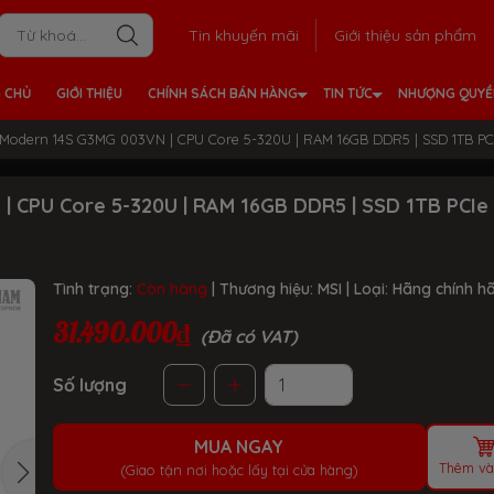
Tin khuyến mãi
Giới thiệu sản phẩm
 CHỦ
GIỚI THIỆU
CHÍNH SÁCH BÁN HÀNG
TIN TỨC
NHƯỢNG QUY
Modern 14S G3MG 003VN | CPU Core 5-320U | RAM 16GB DDR5 | SSD 1TB PCIe
 CPU Core 5-320U | RAM 16GB DDR5 | SSD 1TB PCIe 
Tình trạng:
Còn hàng
| Thương hiệu:
MSI
| Loại:
Hãng chính h
31.490.000₫
(Đã có VAT)
Số lượng
MUA NGAY
Thêm và
(Giao tận nơi hoặc lấy tại cửa hàng)