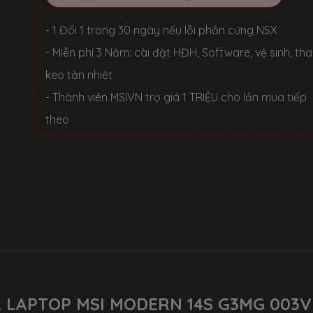
- 1 Đổi 1 trong 30 ngày nếu lỗi phần cứng NSX
- Miễn phí 3 Năm: cài đặt HĐH, Software, vệ sinh, th
keo tản nhiệt
- Thành viên MSIVN trợ giá 1 TRIỆU cho lần mua tiếp
theo
Á LAPTOP MSI MODERN 14S G3MG 003