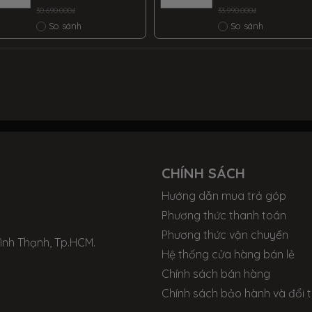
13620H | RAM 16GB
13620H | RAM 16GB
30.690.000₫
33.990.000₫
DDR5 | SSD 512GB
DDR5 | SSD 512GB
So sánh
So sánh
PCIe | VGA RTX
PCIe | VGA RTX
3050 4GB | 15.6
4050 6GB | 15.6
FHD IPS & 144Hz |
FHD IPS & 144Hz |
Win11
Win11. Đen
CHÍNH SÁCH
Hướng dẫn mua trả góp
Phương thức thanh toán
Phương thức vận chuyển
Bình Thạnh, Tp.HCM.
Hệ thống cửa hàng bán lẻ
Chính sách bán hàng
Chính sách bảo hành và đổi t