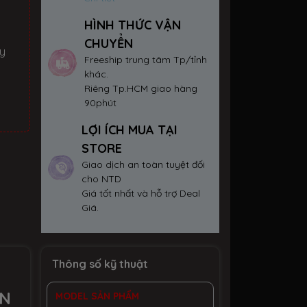
HÌNH THỨC VẬN
CHUYỂN
ay
Freeship trung tâm Tp/tỉnh
khác.
Riêng Tp.HCM giao hàng
90phút
LỢI ÍCH MUA TẠI
STORE
Giao dịch an toàn tuyệt đối
cho NTD
Giá tốt nhất và hỗ trợ Deal
Giá.
Thông số kỹ thuật
VN
MODEL SẢN PHẨM