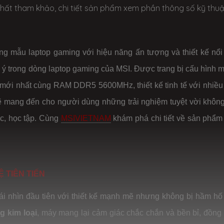
hất tham khảo, chi tiết sản phẩm xem phần thông số kỹ thuậ
ững mẫu laptop gaming với hiệu năng ấn tượng và thiết kế nổi 
 ý trong dòng laptop gaming của MSI. Được trang bị cấu hình 
AI mới nhất cùng RAM DDR5 5600MHz, thiết kế tinh tế với nhiều 
ẽ mang đến cho người dùng những trải nghiệm tuyệt vời không
ệc, học tập. Cùng
MSIVIETNAM
khám phá chi tiết về sản phẩm
Ệ TIÊN TIẾN
i nhìn đầu tiên với thiết kế mạnh mẽ nhưng không bị hầm hố
g kim loại
, máy mang lại cảm giác chắc chắn và bền bỉ, đồng 