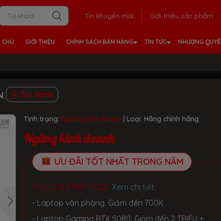
Tin khuyến mãi
Giới thiệu sản phẩm
 CHỦ
GIỚI THIỆU
CHÍNH SÁCH BÁN HÀNG
TIN TỨC
NHƯỢNG QUY
So sánh
VN
Tình trạng:
Ngừng kinh doanh
| Loại:
Hãng chính hãng
Ngừng kinh doanh
ƯU ĐÃI TỐT NHẤT TRONG NĂM
HELLO SUMMER 2026.
Xem chi tiết
- Laptop văn phòng. Giảm đến 700K
- Laptop Gaming RTX 5080: Giảm đến 2 TRIỆU +