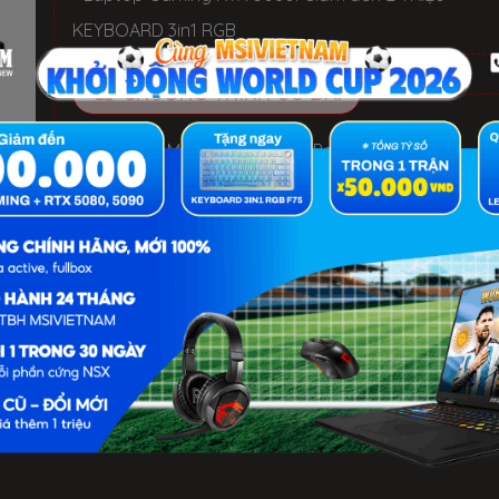
KEYBOARD 3in1 RGB
CHƯƠNG TRÌNH ƯU ĐÃI
✓ Balo MSI, Mouse MSI, MousePad MSI
LỢI ÍCH KHI MUA TẠI MSIVIETNAM
- 1 Đổi 1 trong 30 ngày nếu lỗi phần cứng NSX
- Miễn phí 3 Năm: cài đặt HĐH, Software, vệ sinh, th
keo tản nhiệt
- Thành viên MSIVN trợ giá 1 TRIỆU cho lần mua tiếp
theo