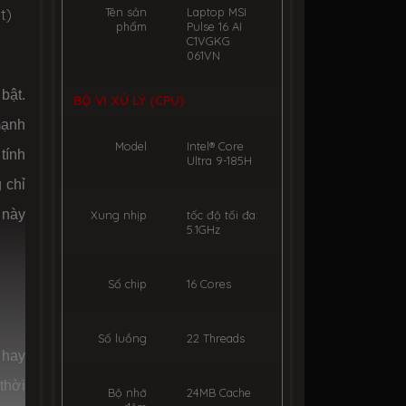
Tên sản
Laptop MSI
t)
phẩm
Pulse 16 AI
C1VGKG
061VN
bật.
BỘ VI XỬ LÝ (CPU)
mạnh
Model
Intel® Core
tính
Ultra 9-185H
 chỉ
 này
Xung nhịp
tốc độ tối đa:
5.1GHz
Số chip
16 Cores
Số luồng
22 Threads
 hay
thời
Bộ nhớ
24MB Cache