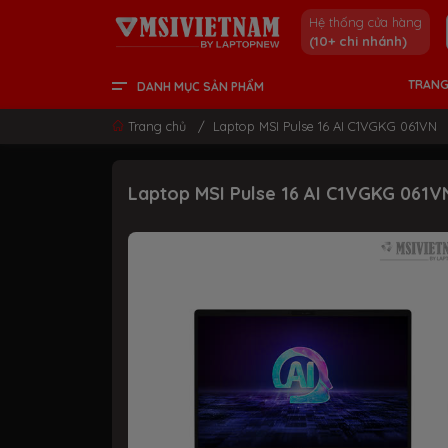
Hệ thống cửa hàng
(10+ chi nhánh)
TRANG
DANH MỤC SẢN PHẨM
LCD - MÀN HÌNH
PC DESKTOP
LINH KIỆN & GAMING GEAR
LAPTOP CONTENT CREATOR
LAPTOP GAMING
LAPTOP VĂN PHÒNG
THÔNG TIN HỮU ÍCH
Trang chủ
/
Laptop MSI Pulse 16 AI C1VGKG 061VN
Laptop MSI Pulse 16 AI C1VGKG 061