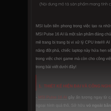
(Nội dung mô tả sản phẩm mang tính c
MSI luôn tiên phong trong việc tạo ra nh
MSI Pulse 16 AI là một sản phẩm đáng chú
mẽ trang bị trang bị vi xử lý CPU Intel® 
năng đột phá, chiếc laptop này hứa hẹn s
trong việc chơi game mà còn cho công vi
trong bài viết dưới đây!
1. THIẾT KẾ HIỆN ĐẠI VÀ CÔNG NGH
-
MSI Pulse 16 AI
gây ấn tượng ngay từ cá
ngoại hình quá thô. Sở hữu
vỏ ngoài bằn