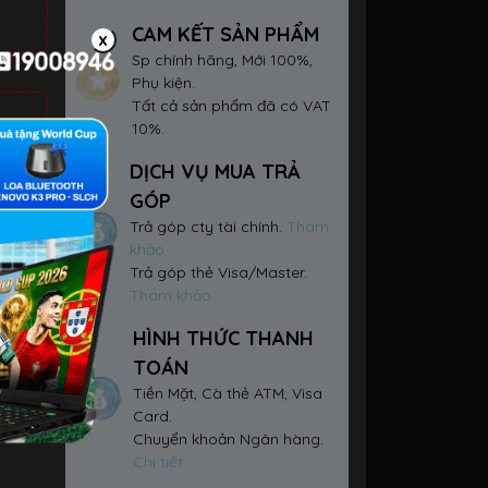
CAM KẾT SẢN PHẨM
x
Sp chính hãng, Mới 100%,
Phụ kiện.
Tất cả sản phẩm đã có VAT
10%.
DỊCH VỤ MUA TRẢ
GÓP
Trả góp cty tài chính.
Tham
khảo
Trả góp thẻ Visa/Master.
Tham khảo
ay
HÌNH THỨC THANH
TOÁN
Tiền Mặt, Cà thẻ ATM, Visa
Card.
Chuyển khoản Ngân hàng.
Chi tiết