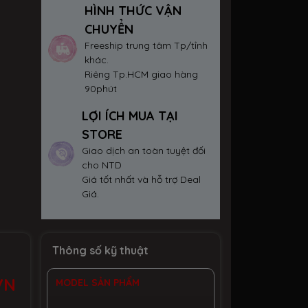
HÌNH THỨC VẬN
CHUYỂN
Freeship trung tâm Tp/tỉnh
khác.
Riêng Tp.HCM giao hàng
90phút
LỢI ÍCH MUA TẠI
STORE
Giao dịch an toàn tuyệt đối
cho NTD
Giá tốt nhất và hỗ trợ Deal
Giá.
Thông số kỹ thuật
VN
MODEL SẢN PHẨM