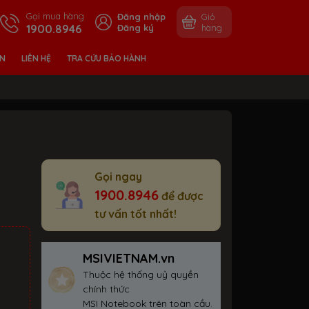
Gọi mua hàng
Đăng nhập
Giỏ
1900.8946
Đăng ký
hàng
ỀN
LIÊN HỆ
TRA CỨU BẢO HÀNH
Gọi ngay
1900.8946
để được
tư vấn tốt nhất!
MSIVIETNAM.vn
Thuộc hệ thống uỷ quyền
chính thức
MSI Notebook trên toàn cầu.