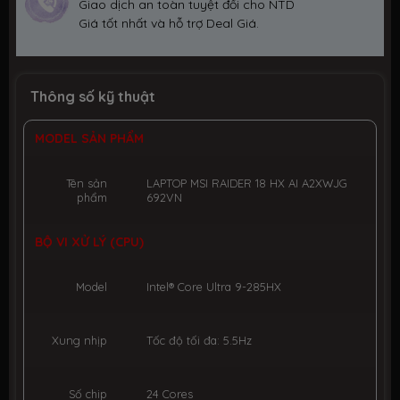
Giao dịch an toàn tuyệt đối cho NTD
Giá tốt nhất và hỗ trợ Deal Giá.
Thông số kỹ thuật
MODEL SẢN PHẨM
Tên sản
LAPTOP MSI RAIDER 18 HX AI A2XWJG
phẩm
692VN
BỘ VI XỬ LÝ (CPU)
Model
Intel® Core Ultra 9-285HX
Xung nhịp
Tốc độ tối đa: 5.5Hz
Số chip
24 Cores