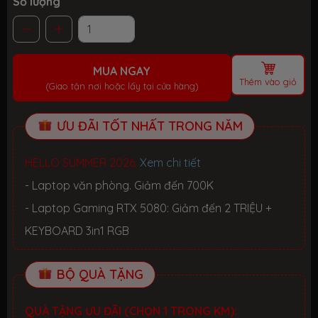
Số lượng
MUA NGAY
Thêm vào giỏ
(Giao tận nơi hoặc lấy tại cửa hàng)
ƯU ĐÃI TỐT NHẤT TRONG NĂM
HELLO SUMMER 2026.
Xem chi tiết
- Laptop văn phòng. Giảm đến 700K
- Laptop Gaming RTX 5080: Giảm đến 2 TRIỆU +
KEYBOARD 3in1 RGB
BỘ QUÀ TẶNG
QUÀ TẶNG ƯU ĐÃI (CHỌN 1 TRONG KM):