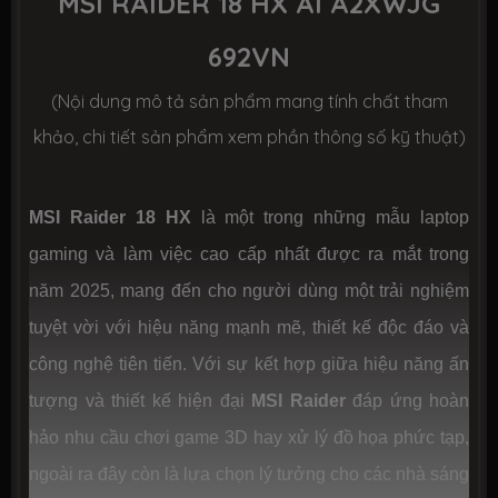
MSI RAIDER 18 HX AI A2XWJG
Dung lượng
SSD 4TB M.2
692VN
Công nghệ
PCIe Gen4, Gen5
(Nội dung mô tả sản phẩm mang tính chất tham
khảo, chi tiết sản phẩm xem phần thông số kỹ thuật)
Số slot
2 slot
CHIP XỬ LÝ ĐỒ HOẠ (VGA)
MSI Raider 18 HX
là một trong những mẫu laptop
VGA tích
Intel® Graphics
gaming và làm việc cao cấp nhất được ra mắt trong
hợp
năm 2025, mang đến cho người dùng một trải nghiệm
tuyệt vời với hiệu năng mạnh mẽ, thiết kế độc đáo và
VGA
VGA Nvidia GeForce RTX 5090 16GB
chuyên
GDDR7 + MUX switch
công nghệ tiên tiến. Với sự kết hợp giữa hiệu năng ấn
dụng
tượng và thiết kế hiện đại
MSI Raider
đáp ứng hoàn
MÀN HÌNH HIỂN THỊ (LCD)
hảo nhu cầu chơi game 3D hay xử lý đồ họa phức tạp,
ngoài ra đây còn là lựa chọn lý tưởng cho các nhà sáng
Kích thước
18.0 inch (16:10)