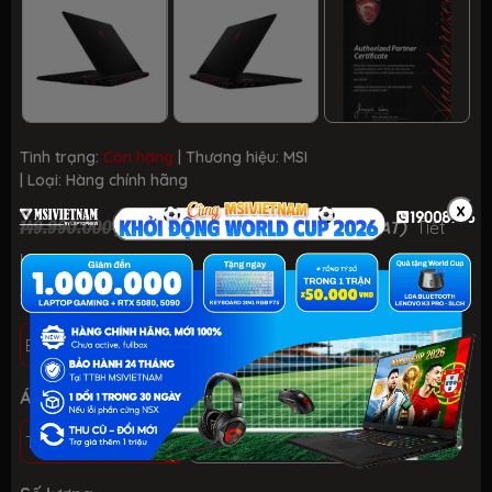
Tình trạng:
Còn hàng
| Thương hiệu:
MSI
| Loại:
Hàng chính hãng
x
125.990.000 ₫
149.990.000 ₫
(Đã có VAT)
Tiết
-16%
kiệm:
Tình trạng: Mới 100%, chưa active, fullbox
BH 36 THÁNG - 1 ĐỔI 1 TRONG 30 NGÀY LỖI NSX
Áp dụng khách hàng
THÀNH VIÊN MSI VN
KHÁCH HÀNG KHÁC