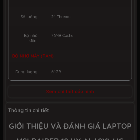
Số luồng
24 Threads
Bộ nhớ
76MB Cache
đệm
BỘ NHỚ MÁY (RAM)
Dung lượng
64GB
Công nghệ
DDR5 6400MHz
Xem chi tiết cấu hình
Số slot
2 slot
Thông tin chi tiết
GIỚI
THIỆU VÀ ĐÁNH GIÁ LAPTOP
Ổ CỨNG LƯU TRỮ (SSD)