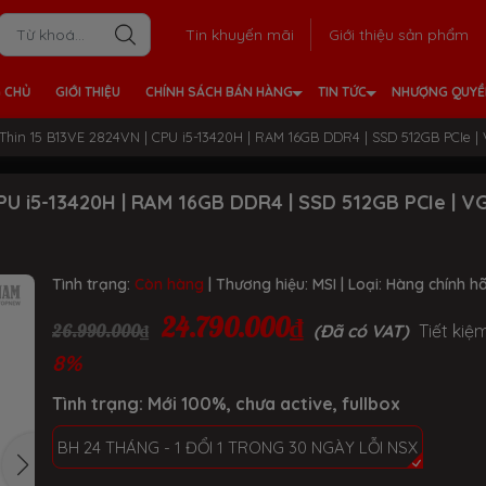
Tin khuyến mãi
Giới thiệu sản phẩm
 CHỦ
GIỚI THIỆU
CHÍNH SÁCH BÁN HÀNG
TIN TỨC
NHƯỢNG QUY
Thin 15 B13VE 2824VN | CPU i5-13420H | RAM 16GB DDR4 | SSD 512GB PCIe | 
PU i5-13420H | RAM 16GB DDR4 | SSD 512GB PCIe | V
Tình trạng:
Còn hàng
| Thương hiệu:
MSI
| Loại:
Hàng chính h
24.790.000₫
26.990.000₫
(Đã có VAT)
Tiết kiệ
8%
Tình trạng: Mới 100%, chưa active, fullbox
BH 24 THÁNG - 1 ĐỔI 1 TRONG 30 NGÀY LỖI NSX