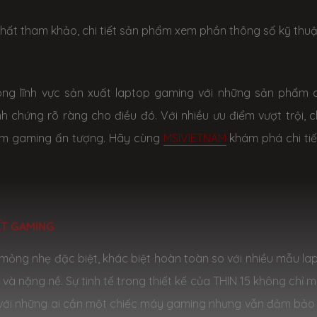
hất tham khảo, chi tiết sản phẩm xem phần thông số kỹ thuậ
rong lĩnh vực sản xuất laptop gaming với những sản phẩm 
inh chứng rõ ràng cho điều đó. Với nhiều ưu điểm vượt trội, c
iệm gaming ấn tượng. Hãy cùng
MSIVIETNAM
khám phá chi tiế
ẤT GAMING
ế mỏng nhẹ đặc biệt, khác biệt hoàn toàn so với nhiều mẫu la
à nặng nề. Sự tinh tế trong thiết kế của THIN 15 không chỉ 
 với những ai cần một chiếc máy gaming nhưng vẫn đảm bảo 