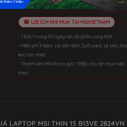
- KM2: Giảm tiền mặt 300.000 VND
LỢI ÍCH KHI MUA TẠI MSIVIETNAM
- 1 Đổi 1 trong 30 ngày nếu lỗi phần cứng NSX
- Miễn phí 3 Năm: cài đặt HĐH, Software, vệ sinh, th
keo tản nhiệt
- Thành viên MSIVN trợ giá 1 TRIỆU cho lần mua tiếp
theo
IÁ LAPTOP MSI THIN 15 B13VE 2824VN