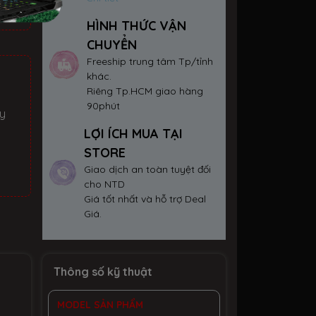
HÌNH THỨC VẬN
CHUYỂN
Freeship trung tâm Tp/tỉnh
khác.
Riêng Tp.HCM giao hàng
90phút
ay
LỢI ÍCH MUA TẠI
STORE
Giao dịch an toàn tuyệt đối
cho NTD
Giá tốt nhất và hỗ trợ Deal
Giá.
Thông số kỹ thuật
MODEL SẢN PHẨM