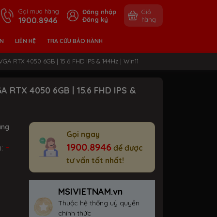
Gọi mua hàng
Đăng nhập
Giỏ
1900.8946
Đăng ký
hàng
ỀN
LIÊN HỆ
TRA CỨU BẢO HÀNH
VGA RTX 4050 6GB | 15.6 FHD IPS & 144Hz | Win11
GA RTX 4050 6GB | 15.6 FHD IPS &
ãng
Gọi ngay
-
1900.8946
m:
để được
tư vấn tốt nhất!
MSIVIETNAM.vn
Thuộc hệ thống uỷ quyền
chính thức