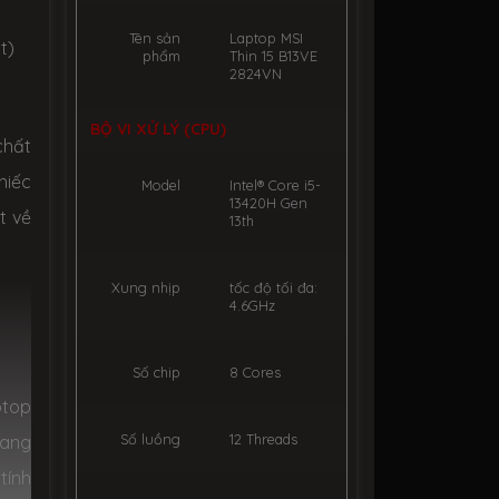
Tên sản
Laptop MSI
t)
phẩm
Thin 15 B13VE
2824VN
BỘ VI XỬ LÝ (CPU)
chất
hiếc
Model
Intel® Core i5-
13420H Gen
t về
13th
Xung nhịp
tốc độ tối đa:
4.6GHz
Số chip
8 Cores
ptop
Số luồng
12 Threads
mang
tính