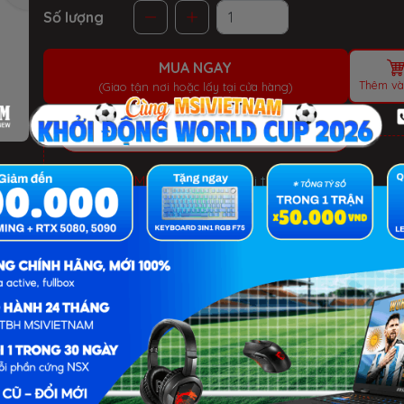
Số lượng
MUA NGAY
Thêm và
(Giao tận nơi hoặc lấy tại cửa hàng)
ƯU ĐÃI TỐT NHẤT TRONG NĂM
HELLO SUMMER 2026.
Xem chi tiết
- Laptop văn phòng. Giảm đến 700K
- Laptop Gaming RTX 5080: Giảm đến 2 TRIỆU +
KEYBOARD 3in1 RGB
BỘ QUÀ TẶNG
QUÀ TẶNG ƯU ĐÃI (CHỌN 1 TRONG KM):
- KM1: Balo MSI, Mouse Gaming, Mousepad