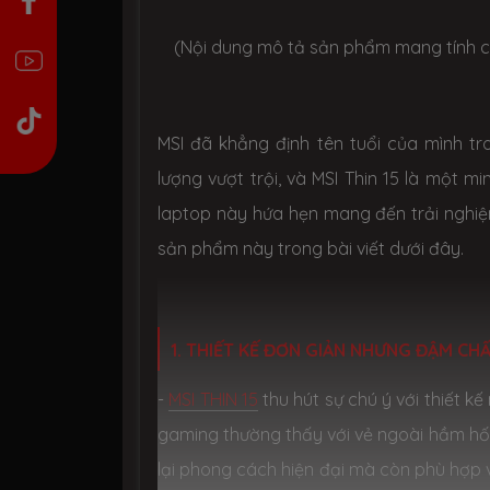
(Nội dung mô tả sản phẩm mang tính c
MSI đã khẳng định tên tuổi của mình t
lượng vượt trội, và MSI Thin 15 là một m
laptop này hứa hẹn mang đến trải ngh
sản phẩm này trong bài viết dưới đây.
1. THIẾT KẾ ĐƠN GIẢN NHƯNG ĐẬM CH
-
MSI THIN 15
thu hút sự chú ý với thiết k
gaming thường thấy với vẻ ngoài hầm hố v
lại phong cách hiện đại mà còn phù hợp