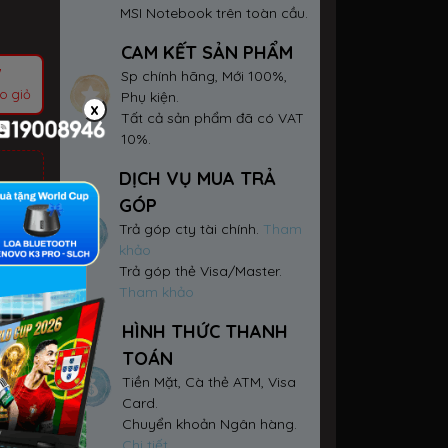
MSI Notebook trên toàn cầu.
CAM KẾT SẢN PHẨM
Sp chính hãng, Mới 100%,
o giỏ
Phụ kiện.
x
Tất cả sản phẩm đã có VAT
10%.
DỊCH VỤ MUA TRẢ
GÓP
Trả góp cty tài chính.
Tham
khảo
Trả góp thẻ Visa/Master.
Tham khảo
HÌNH THỨC THANH
TOÁN
Tiền Mặt, Cà thẻ ATM, Visa
Card.
Chuyển khoản Ngân hàng.
Chi tiết