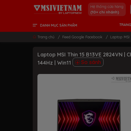
Hệ thống cửa hàng
(10+ chi nhánh)
TRANG
DANH MỤC SẢN PHẨM
LCD - MÀN HÌNH
PC DESKTOP
LINH KIỆN & GAMING GEAR
LAPTOP CONTENT CREATOR
LAPTOP GAMING
LAPTOP VĂN PHÒNG
THÔNG TIN HỮU ÍCH
Trang chủ
/
Feed Google Facebook
/
Laptop MSI 
Laptop MSI Thin 15 B13VE 2824VN | C
So sánh
144Hz | Win11