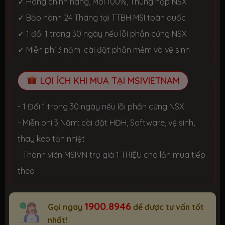
✓ Hàng chính hãng, Mới 100%, Thùng hộp NSX
✓ Bảo hành 24 Tháng tại TTBH MSI toàn quốc
✓ 1 đổi 1 trong 30 ngày nếu lỗi phần cứng NSX
✓ Miễn phí 3 năm: cài đặt phần mềm và vệ sinh
LỢI ÍCH KHI MUA TẠI MSIVIETNAM
- 1 Đổi 1 trong 30 ngày nếu lỗi phần cứng NSX
- Miễn phí 3 Năm: cài đặt HĐH, Software, vệ sinh,
thay keo tản nhiệt
- Thành viên MSIVN trợ giá 1 TRIỆU cho lần mua tiếp
theo
1900.8946
Gọi ngay
để được tư vấn tốt
nhất!