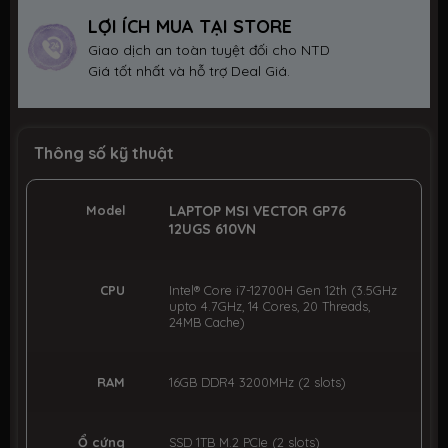
LỢI ÍCH MUA TẠI STORE
Giao dịch an toàn tuyệt đối cho NTD
Giá tốt nhất và hỗ trợ Deal Giá.
Thông số kỹ thuật
Model
LAPTOP MSI VECTOR GP76
12UGS 610VN
CPU
Intel® Core i7-12700H Gen 12th (3.5GHz
upto 4.7GHz, 14 Cores, 20 Threads,
24MB Cache)
RAM
16GB DDR4 3200MHz (2 slots)
Ổ cứng
SSD 1TB M.2 PCIe (2 slots)