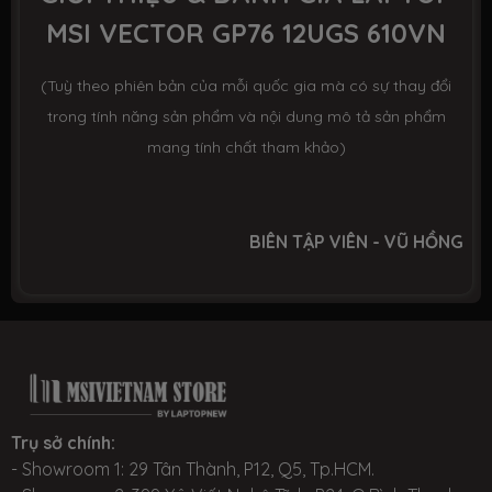
MSI VECTOR GP76 12UGS 610VN
Chiclet keyboard Steelseries with Per-key
Bàn phím
RGB led
(Tuỳ theo phiên bản của mỗi quốc gia mà có sự thay đổi
Pin
65 WHrs Battery
trong tính năng sản phẩm và nội dung mô tả sản phẩm
mang tính chất tham khảo)
Trọng
2.9 kg
lượng
BIÊN TẬP VIÊN - VŨ HỒNG
Kích thước
397 x 284 x 25.9 mm (Dài x Rộng x
Dày)
Hệ điều
Windows 11 bản quyền
hành
Màu sắc
Màu Đen (Black)
Trụ sở chính:
- Showroom 1: 29 Tân Thành, P12, Q5, Tp.HCM.
Tình trạng
Mới 100%, hàng chính hãng, đầy đủ