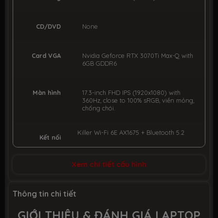
CD/DVD
None
Card VGA
Nvidia Geforce RTX 3070Ti Max-Q with
6GB GDDR6
Màn hình
17.3-inch FHD IPS (1920x1080) with
360Hz, close to 100% sRGB, viền mỏng,
chống chói.
Killer Wi-Fi 6E AX1675 + Bluetooth 5.2
Kết nối
Xem chi tiết cấu hình
Tích hợp
1x USB Type-C
3x USB 3.2
1x RJ45 (10/100/1000 Mbps)
1x (8K @ 60Hz / 4K @ 120Hz) HDMI
Thông tin chi tiết
1x Mini-DisplayPort
1x Power Delivery
GIỚI THIỆU & ĐÁNH GIÁ LAPTOP