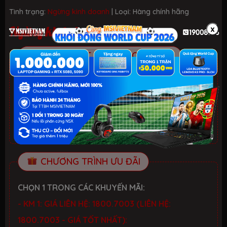
Tình trạng:
Ngừng kinh doanh
| Loại:
Hàng chính hãng
x
Ngừng kinh doanh
ƯU ĐÃI TỐT NHẤT TRONG NĂM
HELLO SUMMER 2026.
Xem chi tiết
- Laptop văn phòng. Giảm đến 700K
- Laptop Gaming RTX 5080: Giảm đến 2 TRIỆU +
KEYBOARD 3in1 RGB
CHƯƠNG TRÌNH ƯU ĐÃI
CHỌN 1 TRONG CÁC KHUYẾN MÃI:
- KM 1: GIÁ LIÊN HỆ: 1800.7003 (LIÊN HỆ:
1800.7003 - GIÁ TỐT NHẤT):