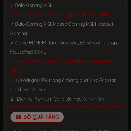
✓ Balo Gaming MSI.
- KM 2: 48.990.000 VND (QUÀ TẶNG ƯU ĐÃI):
✓ Balo Gaming MSI, Mouse Gaming MSI, Headset
Gaming.
✓ Cable HDMI 4K, Túi chống sốc, Bộ vệ sinh laptop,
MousePad XXXL.
- KM 3: 57.990.000 VND (CHỌN 1 TRONG 2 ƯU
ĐÃI):
1 - Ưu đãi góp 0% trong 6 tháng qua Visa/Master
Card.
Xem thêm
2 - Dịch vụ Premium Care tận nơi.
Xem thêm
BỘ QUÀ TẶNG