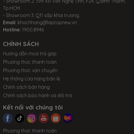
- Showroom 2: 399 Xô Viết Nghệ Tĩnh, P24, Q.Bình Thạnh,
phụ kiện
Tp.HCM.
- Showroom 3: Q11 sắp khai trương.
Thời gian
Bảo hành 24 tháng tại TTBH MSI toàn
Email:
khachhang@laptopnew.vn
bảo hành
quốc
Hotline:
1900.8946
CHÍNH SÁCH
Hướng dẫn mua trả góp
Phương thức thanh toán
Phương thức vận chuyển
Hệ thống cửa hàng bán lẻ
Chính sách bán hàng
Chính sách bảo hành và đổi trả
Kết nối với chúng tôi
Phương thức thanh toán