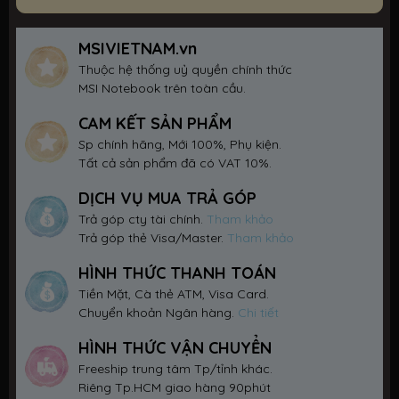
MSIVIETNAM.vn
Thuộc hệ thống uỷ quyền chính thức
MSI Notebook trên toàn cầu.
CAM KẾT SẢN PHẨM
Sp chính hãng, Mới 100%, Phụ kiện.
Tất cả sản phẩm đã có VAT 10%.
DỊCH VỤ MUA TRẢ GÓP
Trả góp cty tài chính.
Tham khảo
Trả góp thẻ Visa/Master.
Tham khảo
HÌNH THỨC THANH TOÁN
Tiền Mặt, Cà thẻ ATM, Visa Card.
Chuyển khoản Ngân hàng.
Chi tiết
HÌNH THỨC VẬN CHUYỂN
Freeship trung tâm Tp/tỉnh khác.
Riêng Tp.HCM giao hàng 90phút