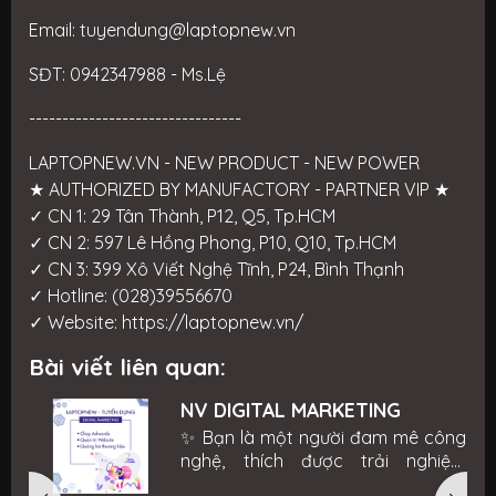
Email: tuyendung@laptopnew.vn
SĐT: 0942347988 - Ms.Lệ
--------------------------------
LAPTOPNEW.VN - NEW PRODUCT - NEW POWER
★ AUTHORIZED BY MANUFACTORY - PARTNER VIP ★
✓ CN 1: 29 Tân Thành, P12, Q5, Tp.HCM
✓ CN 2: 597 Lê Hồng Phong, P10, Q10, Tp.HCM
✓ CN 3: 399 Xô Viết Nghệ Tĩnh, P24, Bình Thạnh
✓ Hotline: (028)39556670
✓ Website:
https://laptopnew.vn/
Bài viết liên quan:
NV DIGITAL MARKETING
g
✨ Bạn là một người đam mê công
m
nghệ, thích được trải nghiệm
h
những sản phẩm công nghệ chính