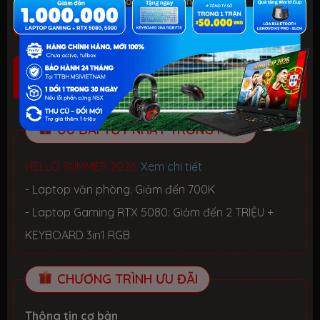
Tình trạng:
Còn hàng
| Loại:
Hàng chính hãng
999.990.000₫
(Đã có VAT)
CÒN HÀNG
(Vui lòng liên hệ trực tiếp)
ƯU ĐÃI TỐT NHẤT TRONG NĂM
HELLO SUMMER 2026.
Xem chi tiết
- Laptop văn phòng. Giảm đến 700K
- Laptop Gaming RTX 5080: Giảm đến 2 TRIỆU +
KEYBOARD 3in1 RGB
CHƯƠNG TRÌNH ƯU ĐÃI
Thông tin cơ bản