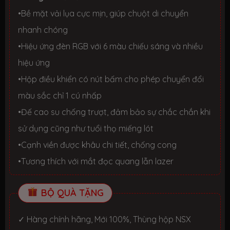
•Bề mặt vải lụa cực mịn, giúp chuột di chuyển
nhanh chóng
•Hiệu ứng đèn RGB với 6 màu chiếu sáng và nhiều
hiệu ứng
•Hộp điều khiển có nút bấm cho phép chuyển đổi
màu sắc chỉ 1 cú nhấp
•Đế cao su chống trượt, đảm bảo sự chắc chắn khi
sử dụng cũng như tuổi thọ miếng lót
•Cạnh viền được khâu chi tiết, chống cong
•Tương thích với mắt đọc quang lẫn lazer
BỘ QUÀ TẶNG
✓ Hàng chính hãng, Mới 100%, Thùng hộp NSX