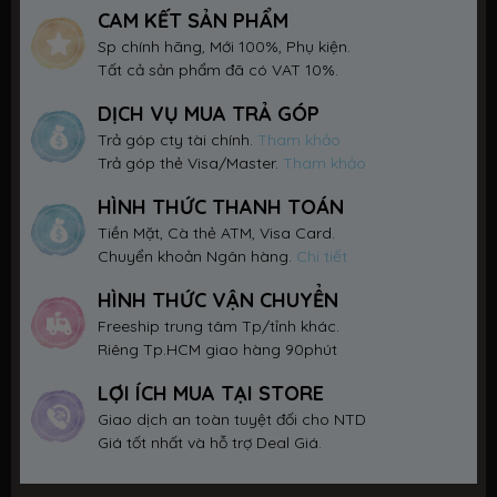
CAM KẾT SẢN PHẨM
Sp chính hãng, Mới 100%, Phụ kiện.
Tất cả sản phẩm đã có VAT 10%.
DỊCH VỤ MUA TRẢ GÓP
Trả góp cty tài chính.
Tham khảo
Trả góp thẻ Visa/Master.
Tham khảo
HÌNH THỨC THANH TOÁN
Tiền Mặt, Cà thẻ ATM, Visa Card.
Chuyển khoản Ngân hàng.
Chi tiết
HÌNH THỨC VẬN CHUYỂN
Freeship trung tâm Tp/tỉnh khác.
Riêng Tp.HCM giao hàng 90phút
LỢI ÍCH MUA TẠI STORE
Giao dịch an toàn tuyệt đối cho NTD
Giá tốt nhất và hỗ trợ Deal Giá.