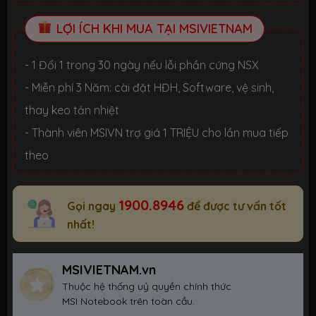
LỢI ÍCH KHI MUA TẠI MSIVIETNAM
- 1 Đổi 1 trong 30 ngày nếu lỗi phần cứng NSX
- Miễn phí 3 Năm: cài đặt HĐH, Software, vệ sinh,
thay keo tản nhiệt
- Thành viên MSIVN trợ giá 1 TRIỆU cho lần mua tiếp
theo
1900.8946
Gọi ngay
để được tư vấn tốt
nhất!
MSIVIETNAM.vn
Thuộc hệ thống uỷ quyền chính thức
MSI Notebook trên toàn cầu.