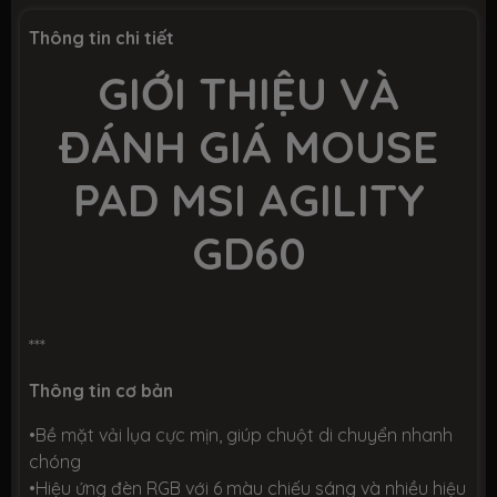
Thông tin chi tiết
GIỚI THIỆU VÀ
ĐÁNH GIÁ MOUSE
PAD MSI AGILITY
GD60
***
Thông tin cơ bản
•Bề mặt vải lụa cực mịn, giúp chuột di chuyển nhanh
chóng
•Hiệu ứng đèn RGB với 6 màu chiếu sáng và nhiều hiệu