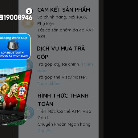
CAM KẾT SẢN PHẨM
x
Sp chính hãng, Mới 100%,
Phụ kiện.
Tất cả sản phẩm đã có VAT
10%.
DỊCH VỤ MUA TRẢ
GÓP
Trả góp cty tài chính.
Tham
khảo
Trả góp thẻ Visa/Master.
Tham khảo
HÌNH THỨC THANH
TOÁN
Tiền Mặt, Cà thẻ ATM, Visa
Card.
Chuyển khoản Ngân hàng.
Chi tiết