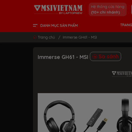
Hệ thống cửa hàng
(10+ chi nhánh)
TRANG
DANH MỤC SẢN PHẨM
LCD - MÀN HÌNH
PC DESKTOP
LINH KIỆN & GAMING GEAR
LAPTOP CONTENT CREATOR
LAPTOP GAMING
LAPTOP VĂN PHÒNG
THÔNG TIN HỮU ÍCH
Trang chủ
/
Immerse GH61 - MSI
So sánh
Immerse GH61 - MSI