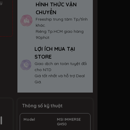
ay
HÌNH THỨC VẬN
CHUYỂN
Freeship trung tâm Tp/tỉnh
khác.
Riêng Tp.HCM giao hàng
90phút
LỢI ÍCH MUA TẠI
STORE
Giao dịch an toàn tuyệt đối
cho NTD
Giá tốt nhất và hỗ trợ Deal
Giá.
Thông số kỹ thuật
I
Model
MSI IMMERSE
GH50