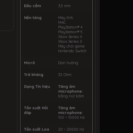
Đầu cắm
3,5 mm
Nền tảng
Máy tính
MAC
PlayStation® 4
PlayStation® 5
Xbox Series X
Xbox Series S
Máy chơi game
Nintendo Switch
Micrô
Đơn hướng
Trở kháng
32 Ohm
Dạng Tín hiệu
Tăng âm
microphone:
bằng nút bấm
Tần suất Hồi
Tăng âm
đáp
microphone:
100 ~ 10000 Hz
Tần suất Loa
20 ~ 20000 Hz