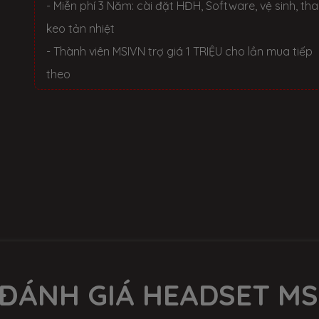
- Miễn phí 3 Năm: cài đặt HĐH, Software, vệ sinh, th
keo tản nhiệt
- Thành viên MSIVN trợ giá 1 TRIỆU cho lần mua tiếp
theo
 ĐÁNH GIÁ HEADSET MS