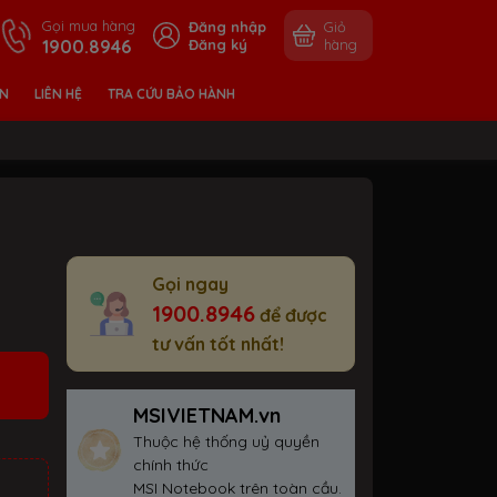
Gọi mua hàng
Đăng nhập
Giỏ
1900.8946
Đăng ký
hàng
ỀN
LIÊN HỆ
TRA CỨU BẢO HÀNH
Gọi ngay
1900.8946
để được
tư vấn tốt nhất!
MSIVIETNAM.vn
Thuộc hệ thống uỷ quyền
chính thức
MSI Notebook trên toàn cầu.