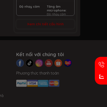
Độ nhạy cảm
Tăng âm
microphone:
Độ nhạy cảm :
-40 dB
Xem chi tiết cấu hình
Dây cáp
Cáp
3.5mm,dài 2.2m
đầu nối mạ
vàng
Khối lượng
300 g
Kết nối với chúng tôi
Phương thức thanh toán
rả