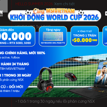
HELLO SUMMER 2026.
Xem chi tiết
- Laptop văn phòng. Giảm đến 700K
- Laptop Gaming RTX 5080: Giảm đến 2 TRIỆU +
KEYBOARD 3in1 RGB
BỘ QUÀ TẶNG
✓ Hàng chính hãng, Mới 100%, Thùng hộp NSX
✓ Bảo hành 12 Tháng tại TTBH MSI toàn quốc
✓ 1 đổi 1 trong 30 ngày nếu lỗi phần cứng NSX
✓ Miễn phí 3 năm: cài đặt phần mềm và vệ sinh
LỢI ÍCH KHI MUA TẠI MSIVIETNAM
- 1 Đổi 1 trong 30 ngày nếu lỗi phần cứng NSX