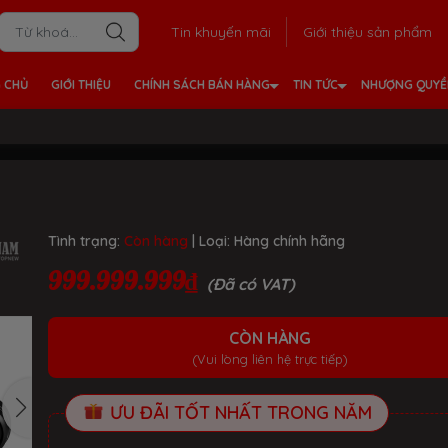
Tin khuyến mãi
Giới thiệu sản phẩm
 CHỦ
GIỚI THIỆU
CHÍNH SÁCH BÁN HÀNG
TIN TỨC
NHƯỢNG QUY
Tình trạng:
Còn hàng
| Loại:
Hàng chính hãng
999.999.999₫
(Đã có VAT)
CÒN HÀNG
(Vui lòng liên hệ trực tiếp)
ƯU ĐÃI TỐT NHẤT TRONG NĂM