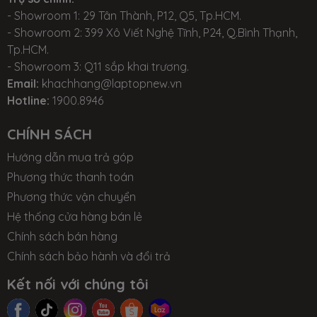
- Showroom 1: 29 Tân Thành, P12, Q5, Tp.HCM.
- Showroom 2: 399 Xô Viết Nghệ Tĩnh, P24, Q.Bình Thạnh,
Giới thiệu chung MSI GL75 Leopard
Tp.HCM.
- Showroom 3: Q11 sắp khai trương.
Email:
khachhang@laptopnew.vn
Hotline:
1900.8946
2 - CẤU HÌNH VÀ THÔNG SỐ KỸ THUẬT CHUNG:
CHÍNH SÁCH
Tham khảo các model sản phẩm
Hướng dẫn mua trả góp
tại:
https://msivietnam.vn/msi-gl75-10sdr-495vn
Phương thức thanh toán
Phương thức vận chuyển
Model
MSI GL75 Leopard
Hệ thống cửa hàng bán lẻ
CPU
Chính sách bán hàng
Intel® Core i7 Gen 10th
Chính sách bảo hành và đổi trả
- 8GB DDR4 2933MHz (2 slots)
RAM
Kết nối với chúng tôi
- 16GB DDR4 2933MHz (2 slots)
SSD M.2 PCIe (1 slot SSD M.2 + 1 slot