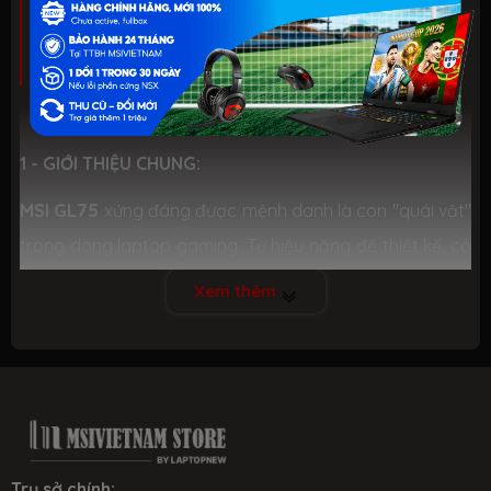
GL75 LEOPARD
1 - GIỚI THIỆU CHUNG:
MSI GL75
xứng đáng được mệnh danh là con "quái vật"
trong dòng laptop gaming. Từ hiệu năng đế thiết kế, có
thể dùng 2 từ "hoàn hảo" để miêu tả về nó. Nếu xu
Xem thêm
hướng thiết kế laptop gaming tinh giản đang rất được
ưa chuộng thì
MSI GL75 10SDR
lại mang đến người
dùng 1 thiết kế cực ngầu, hầm hố và cá tính. Chiếc
laptop này sẽ thu hút bạn ngay từ lần chạm đầu tiên.
Trụ sở chính: