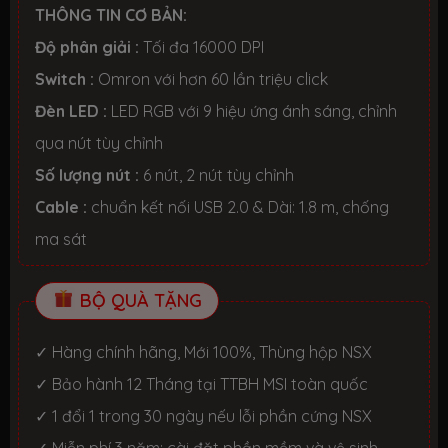
THÔNG TIN CƠ BẢN:
Độ phân giải :
Tối đa 16000 DPI
Switch :
Omron với hơn 60 lần triệu click
Đèn LED :
LED RGB với 9 hiệu ứng ánh sáng, chỉnh
qua nút tùy chỉnh
Số lượng nút :
6 nút, 2 nút tùy chỉnh
Cable :
chuẩn kết nối USB 2.0 & Dài: 1.8 m, chống
ma sát
BỘ QUÀ TẶNG
✓ Hàng chính hãng, Mới 100%, Thùng hộp NSX
✓ Bảo hành 12 Tháng tại TTBH MSI toàn quốc
✓ 1 đổi 1 trong 30 ngày nếu lỗi phần cứng NSX