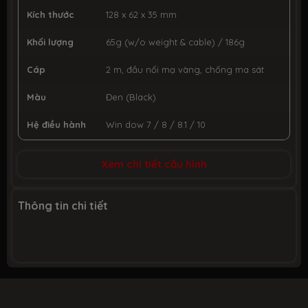
Kích thước
128 x 62 x 35 mm
Khối lượng
65g (w/o weight & cable) / 186g
Cáp
2 m, đầu nối mạ vàng, chống ma sát
Màu
Đen (Black)
Hệ điều hành
Win dow 7 / 8 / 8.1 / 10
Bảo hành
Chính hãng MSI
Xem chi tiết cấu hình
Thông tin chi tiết