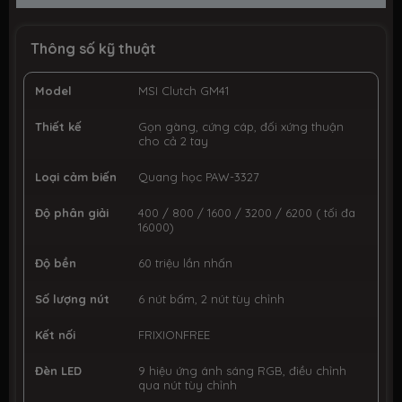
Thông số kỹ thuật
Model
MSI Clutch GM41
Thiết kế
Gọn gàng, cứng cáp, đối xứng thuận
cho cả 2 tay
Loại cảm biến
Quang học PAW-3327
Độ phân giải
400 / 800 / 1600 / 3200 / 6200 ( tối đa
16000)
Độ bền
60 triệu lần nhấn
Số lượng nút
6 nút bấm, 2 nút tùy chỉnh
Kết nối
FRIXIONFREE
Đèn LED
9 hiệu ứng ánh sáng RGB, điều chỉnh
qua nút tùy chỉnh