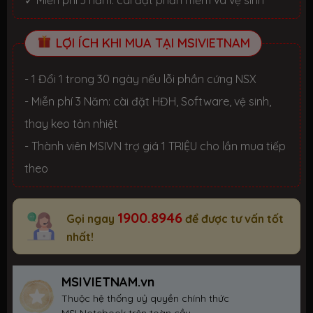
✓ Miễn phí 3 năm: cài đặt phần mềm và vệ sinh
LỢI ÍCH KHI MUA TẠI MSIVIETNAM
- 1 Đổi 1 trong 30 ngày nếu lỗi phần cứng NSX
- Miễn phí 3 Năm: cài đặt HĐH, Software, vệ sinh,
thay keo tản nhiệt
- Thành viên MSIVN trợ giá 1 TRIỆU cho lần mua tiếp
theo
1900.8946
Gọi ngay
để được tư vấn tốt
nhất!
MSIVIETNAM.vn
Thuộc hệ thống uỷ quyền chính thức