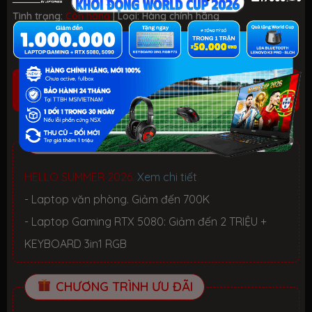
Tình trạng:
Còn hàng
| Loại:
Hàng chính hãng
999.990.000₫
(Đã có VAT)
CÒN HÀNG
(Vui lòng liên hệ trực tiếp)
ƯU ĐÃI TỐT NHẤT TRONG NĂM
HELLO SUMMER 2026.
Xem chi tiết
- Laptop văn phòng. Giảm đến 700K
- Laptop Gaming RTX 5080: Giảm đến 2 TRIỆU +
KEYBOARD 3in1 RGB
CHƯƠNG TRÌNH ƯU ĐÃI