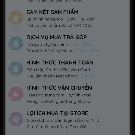
MSI Notebook trên toàn cầu.
CAM KẾT SẢN PHẨM
Sp chính hãng, Mới 100%, Phụ kiện.
Tất cả sản phẩm đã có VAT 10%.
DỊCH VỤ MUA TRẢ GÓP
Trả góp cty tài chính.
Tham khảo
Trả góp thẻ Visa/Master.
Tham khảo
HÌNH THỨC THANH TOÁN
Tiền Mặt, Cà thẻ ATM, Visa Card.
Chuyển khoản Ngân hàng.
Chi tiết
HÌNH THỨC VẬN CHUYỂN
Freeship trung tâm Tp/tỉnh khác.
Riêng Tp.HCM giao hàng 90phút
LỢI ÍCH MUA TẠI STORE
Giao dịch an toàn tuyệt đối cho NTD
Giá tốt nhất và hỗ trợ Deal Giá.