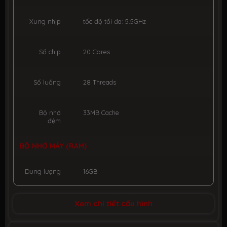
Xung nhịp
tốc độ tối đa: 5.5GHz
Số chip
20 Cores
Số luồng
28 Threads
Bộ nhớ
33MB Cache
đệm
BỘ NHỚ MÁY (RAM)
Dung lượng
16GB
Công nghệ
DDR5 5600MHz
Xem chi tiết cấu hình