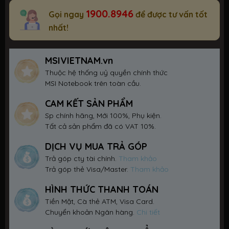
1900.8946
Gọi ngay
để được tư vấn tốt
nhất!
MSIVIETNAM.vn
Thuộc hệ thống uỷ quyền chính thức
MSI Notebook trên toàn cầu.
CAM KẾT SẢN PHẨM
Sp chính hãng, Mới 100%, Phụ kiện.
Tất cả sản phẩm đã có VAT 10%.
DỊCH VỤ MUA TRẢ GÓP
Trả góp cty tài chính.
Tham khảo
Trả góp thẻ Visa/Master.
Tham khảo
HÌNH THỨC THANH TOÁN
Tiền Mặt, Cà thẻ ATM, Visa Card.
Chuyển khoản Ngân hàng.
Chi tiết