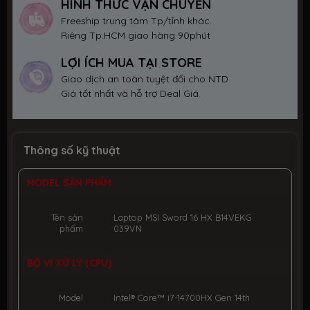
HÌNH THỨC VẬN CHUYỂN
Freeship trung tâm Tp/tỉnh khác.
Riêng Tp.HCM giao hàng 90phút
LỢI ÍCH MUA TẠI STORE
Giao dịch an toàn tuyệt đối cho NTD
Giá tốt nhất và hỗ trợ Deal Giá.
Thông số kỹ thuật
MODEL SẢN PHẨM
Tên sản
Laptop MSI Sword 16 HX B14VEKG
phẩm
039VN
BỘ VI XỬ LÝ (CPU)
Model
Intel® Core™ i7-14700HX Gen 14th