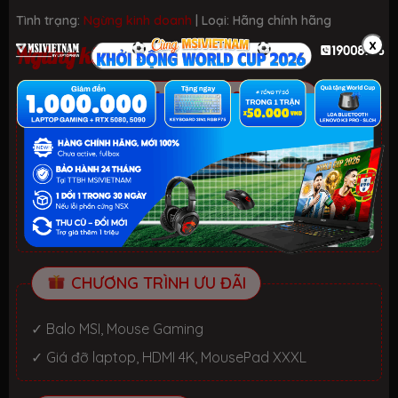
Tình trạng:
Ngừng kinh doanh
| Loại:
Hãng chính hãng
x
Ngừng kinh doanh
ƯU ĐÃI TỐT NHẤT TRONG NĂM
HELLO SUMMER 2026.
Xem chi tiết
- Laptop văn phòng. Giảm đến 700K
- Laptop Gaming RTX 5080: Giảm đến 2 TRIỆU +
KEYBOARD 3in1 RGB
CHƯƠNG TRÌNH ƯU ĐÃI
✓ Balo MSI, Mouse Gaming
✓ Giá đỡ laptop, HDMI 4K, MousePad XXXL