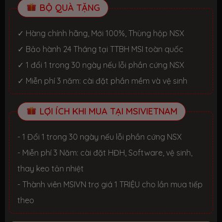
BỘ QUÀ TẶNG
✓ Hàng chính hãng, Mới 100%, Thùng hộp NSX
✓ Bảo hành 24 Tháng tại TTBH MSI toàn quốc
✓ 1 đổi 1 trong 30 ngày nếu lỗi phần cứng NSX
✓ Miễn phí 3 năm: cài đặt phần mềm và vệ sinh
LỢI ÍCH KHI MUA TẠI MSIVIETNAM
- 1 Đổi 1 trong 30 ngày nếu lỗi phần cứng NSX
- Miễn phí 3 Năm: cài đặt HĐH, Software, vệ sinh,
thay keo tản nhiệt
- Thành viên MSIVN trợ giá 1 TRIỆU cho lần mua tiếp
theo