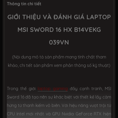
Số slot
2 slot
Thông tin chi tiết
GIỚI THIỆU VÀ ĐÁNH GIÁ LAPTOP
Ổ CỨNG LƯU TRỮ (SSD)
MSI SWORD 16 HX B14VEKG
Dung lượng
SSD 1TB M.2
039VN
Công nghệ
PCIe Gen4, Gen5
(Nội dung mô tả sản phẩm mang tính chất tham
Số slot
2 slot
khảo, chi tiết sản phẩm xem phần thông số kỹ thuật)
CHIP XỬ LÝ ĐỒ HOẠ (VGA)
VGA tích
Intel® UHD Graphics
Trong thế giới
laptop gaming
đầy cạnh tranh, MSI
hợp
Sword 16 đã tạo nên sự khác biệt với thiết kế lấy cảm
hứng từ thanh kiếm vô biên. Với hiệu năng vượt trội từ
VGA
Nvidia Geforce RTX 4050 6GB GDDR6 +
chuyên
MUX switch
CPU Intel mới nhất và GPU Nvidia GeForce RTX hiện
dụng