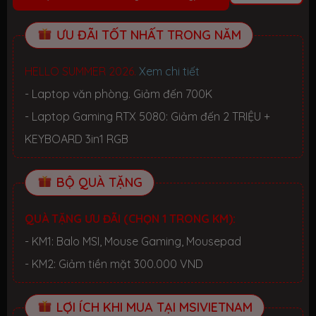
ƯU ĐÃI TỐT NHẤT TRONG NĂM
HELLO SUMMER 2026.
Xem chi tiết
- Laptop văn phòng. Giảm đến 700K
- Laptop Gaming RTX 5080: Giảm đến 2 TRIỆU +
KEYBOARD 3in1 RGB
BỘ QUÀ TẶNG
QUÀ TẶNG ƯU ĐÃI (CHỌN 1 TRONG KM):
- KM1: Balo MSI, Mouse Gaming, Mousepad
- KM2: Giảm tiền mặt 300.000 VND
LỢI ÍCH KHI MUA TẠI MSIVIETNAM