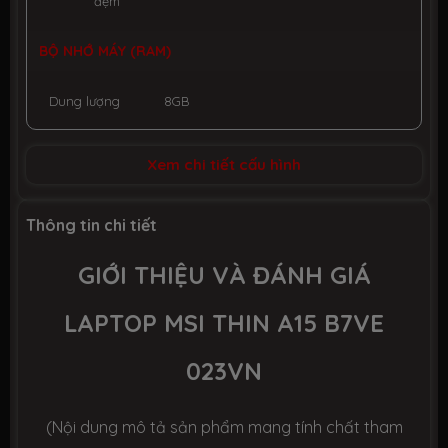
đệm
BỘ NHỚ MÁY (RAM)
Dung lượng
8GB
Công nghệ
DDR5 4800MHz
Xem chi tiết cấu hình
Số slot
2 slot
Thông tin chi tiết
GIỚI THIỆU VÀ ĐÁNH GIÁ
Ổ CỨNG LƯU TRỮ (SSD)
LAPTOP MSI THIN A15 B7VE
Dung lượng
SSD 512GB M.2
023VN
Công nghệ
PCIe Gen4
(Nội dung mô tả sản phẩm mang tính chất tham
Số slot
1 slot