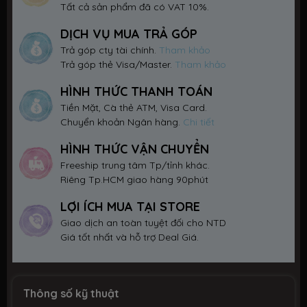
Tất cả sản phẩm đã có VAT 10%.
DỊCH VỤ MUA TRẢ GÓP
Trả góp cty tài chính.
Tham khảo
Trả góp thẻ Visa/Master.
Tham khảo
HÌNH THỨC THANH TOÁN
Tiền Mặt, Cà thẻ ATM, Visa Card.
Chuyển khoản Ngân hàng.
Chi tiết
HÌNH THỨC VẬN CHUYỂN
Freeship trung tâm Tp/tỉnh khác.
Riêng Tp.HCM giao hàng 90phút
LỢI ÍCH MUA TẠI STORE
Giao dịch an toàn tuyệt đối cho NTD
Giá tốt nhất và hỗ trợ Deal Giá.
Thông số kỹ thuật