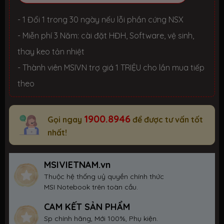
- 1 Đổi 1 trong 30 ngày nếu lỗi phần cứng NSX
- Miễn phí 3 Năm: cài đặt HĐH, Software, vệ sinh,
thay keo tản nhiệt
- Thành viên MSIVN trợ giá 1 TRIỆU cho lần mua tiếp
theo
1900.8946
Gọi ngay
để được tư vấn tốt
nhất!
MSIVIETNAM.vn
Thuộc hệ thống uỷ quyền chính thức
MSI Notebook trên toàn cầu.
CAM KẾT SẢN PHẨM
Sp chính hãng, Mới 100%, Phụ kiện.