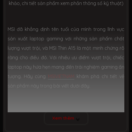
khảo, chi tiết sản phẩm xem phần thông số kỹ thuật)
CHIP XỬ LÝ ĐỒ HOẠ (VGA)
VGA tích
AMD Radeon® Graphics
MSI đã khẳng định tên tuổi của mình trong lĩnh vực
hợp
sản xuất laptop gaming với những sản phẩm chất
lượng vượt trội, và MSI Thin A15 là một minh chứng rõ
VGA
Nvidia Geforce RTX 4050 6GB GDDR6
chuyên
ràng cho điều đó. Với nhiều ưu điểm vượt trội, chiếc
dụng
laptop này hứa hẹn mang đến trải nghiệm gaming ấn
MÀN HÌNH HIỂN THỊ (LCD)
tượng. Hãy cùng
MSIVIETNAM
khám phá chi tiết về
sản phẩm này trong bài viết dưới đây.
Kích thước
15.6-inch
Độ phân
FHD (1920*1080) pixel
giải
1. THIẾT KẾ ĐƠN GIẢN NHƯNG ĐẬM CHẤT GAMING
Xem thêm
-
MSI THIN A15
thu hút sự chú ý với thiết kế mỏng nhẹ
tấm nền
IPS