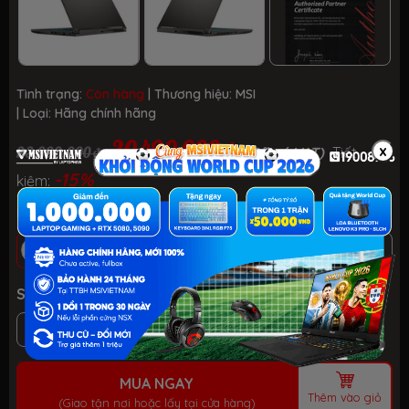
Tình trạng:
Còn hàng
| Thương hiệu:
MSI
| Loại:
Hãng chính hãng
20.490.000 ₫
x
23.990.000 ₫
(Đã có VAT)
Tiết
-15%
kiệm:
Phiên bản
RAM 8GB + SSD 512GB
RAM 16GB + SSD 512GB
Số lượng
MUA NGAY
Thêm vào giỏ
(Giao tận nơi hoặc lấy tại cửa hàng)