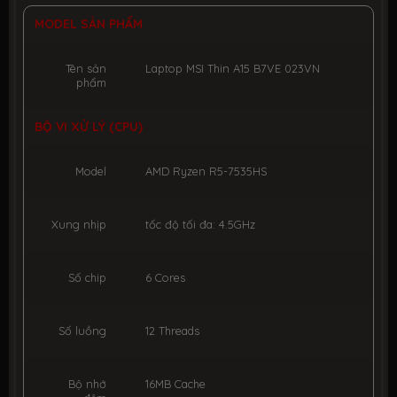
MODEL SẢN PHẨM
Tên sản
Laptop MSI Thin A15 B7VE 023VN
phẩm
BỘ VI XỬ LÝ (CPU)
Model
AMD Ryzen R5-7535HS
Xung nhịp
tốc độ tối đa: 4.5GHz
Số chip
6 Cores
Số luồng
12 Threads
Bộ nhớ
16MB Cache