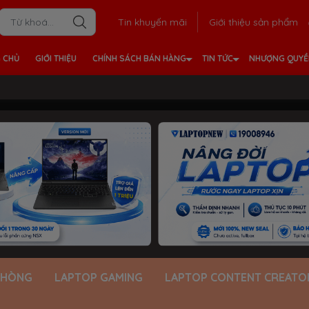
Tin khuyến mãi
Giới thiệu sản phẩm
 CHỦ
GIỚI THIỆU
CHÍNH SÁCH BÁN HÀNG
TIN TỨC
NHƯỢNG QUY
PHÒNG
LAPTOP GAMING
LAPTOP CONTENT CREATO