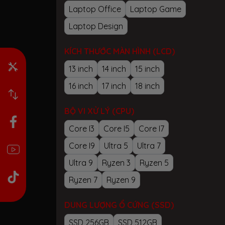
Laptop Office
Laptop Game
Laptop Design
KÍCH THƯỚC MÀN HÌNH (LCD)
13 inch
14 inch
15 inch
16 inch
17 inch
18 inch
BỘ VI XỬ LÝ (CPU)
Core I3
Core I5
Core I7
Core I9
Ultra 5
Ultra 7
Ultra 9
Ryzen 3
Ryzen 5
Ryzen 7
Ryzen 9
DUNG LƯỢNG Ổ CỨNG (SSD)
SSD 256GB
SSD 512GB