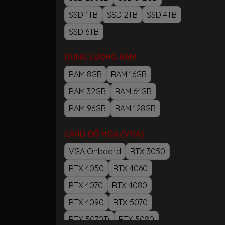
SSD 1TB
SSD 2TB
SSD 4TB
SSD 6TB
DUNG LƯỢNG RAM
RAM 8GB
RAM 16GB
RAM 32GB
RAM 64GB
RAM 96GB
RAM 128GB
CARD ĐỒ HOẠ (VGA)
VGA Onboard
RTX 3050
RTX 4050
RTX 4060
RTX 4070
RTX 4080
RTX 4090
RTX 5070
RTX 5070Ti
RTX 5080