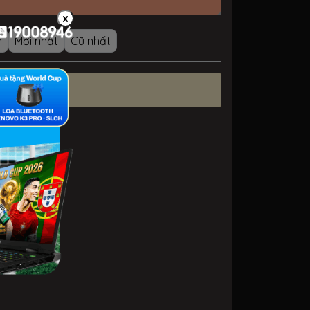
x
n
Mới nhất
Cũ nhất