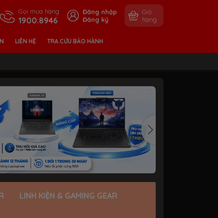
Gọi mua hàng
Đăng nhập
Giỏ
1900.8946
Đăng ký
hàng
ỀN
LIÊN HỆ
TRA CỨU BẢO HÀNH
R
LINH KIỆN & GAMING GEAR