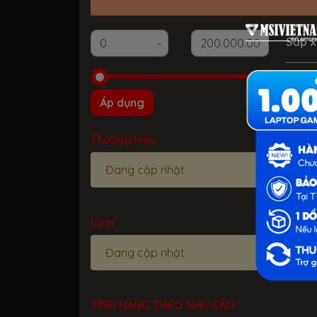
Sắp x
Áp dụng
Thương hiệu
MSI 
Đang cập nhật
Loại
Đang cập nhật
TÍNH NĂNG THEO NHU CẦU