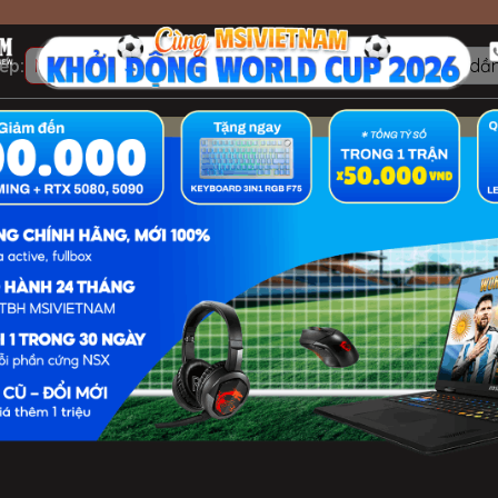
ếp:
Mặc định
A → Z
Z → A
Giá tăng dần
Giá giảm dầ
Danh mục trống
WORKSTATION WE