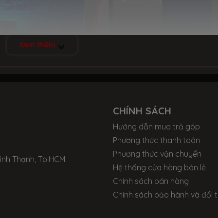
Xem thêm
CHÍNH SÁCH
Hướng dẫn mua trả góp
Phương thức thanh toán
Phương thức vận chuyển
Bình Thạnh, Tp.HCM.
Hệ thống cửa hàng bán lẻ
nt A 9SD-257XVN được xây dựng với card đồ họa GeForce RT
Chính sách bán hàng
t hơn tới 40% so với dòng GeForce GTX 10-Series. Ngoài ra, t
Chính sách bảo hành và đổi t
cho ánh sáng, phản chiếu và bóng tối trong game giống như th