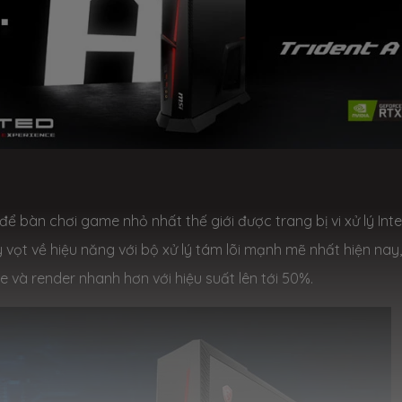
ể bàn chơi game nhỏ nhất thế giới được trang bị vi xử lý Inte
y vọt về hiệu năng với bộ xử lý tám lõi mạnh mẽ nhất hiện nay,
 và render nhanh hơn với hiệu suất lên tới 50%.