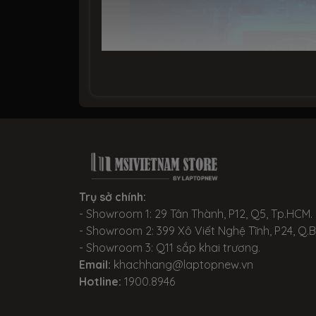
Trụ sở chính:
- Showroom 1: 29 Tân Thành, P12, Q5, Tp.HCM.
- Showroom 2: 399 Xô Viết Nghệ Tĩnh, P24, Q.
Khả năng đồ họa cực đỉnh
- Showroom 3: Q11 sắp khai trương.
Máy tính để bàn chơi game PC MSI Tride
Email:
khachhang@laptopnew.vn
20-Series của NVIDIA đem lại hiệu năng tố
Hotline:
1900.8946
năng Ray Tracing là giải pháp vượt trội 