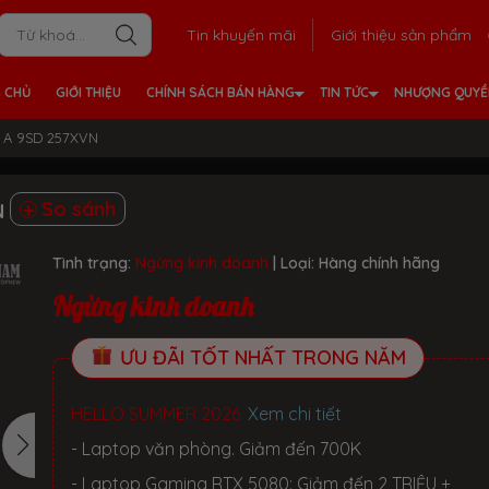
Tin khuyến mãi
Giới thiệu sản phẩm
 CHỦ
GIỚI THIỆU
CHÍNH SÁCH BÁN HÀNG
TIN TỨC
NHƯỢNG QUY
t A 9SD 257XVN
So sánh
N
Tình trạng:
Ngừng kinh doanh
| Loại:
Hàng chính hãng
Ngừng kinh doanh
ƯU ĐÃI TỐT NHẤT TRONG NĂM
HELLO SUMMER 2026.
Xem chi tiết
- Laptop văn phòng. Giảm đến 700K
- Laptop Gaming RTX 5080: Giảm đến 2 TRIỆU +