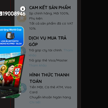
CAM KẾT SẢN PHẨM
x
Sp chính hãng, Mới 100%,
Phụ kiện.
Tất cả sản phẩm đã có VAT
10%.
DỊCH VỤ MUA TRẢ
GÓP
Trả góp cty tài chính.
Tham
khảo
Trả góp thẻ Visa/Master.
Tham khảo
HÌNH THỨC THANH
TOÁN
Tiền Mặt, Cà thẻ ATM, Visa
ay
Card.
Chuyển khoản Ngân hàng.
Chi tiết