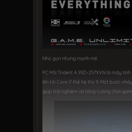
Nhỏ gọn nhưng mạnh mẽ
PC MSI Trident A 9SD-257XVN là máy tính đ
lên tới Core i7 thế hệ thứ 9. Một bước nhả
giúp trải nghiệm và tăng cường chơi game