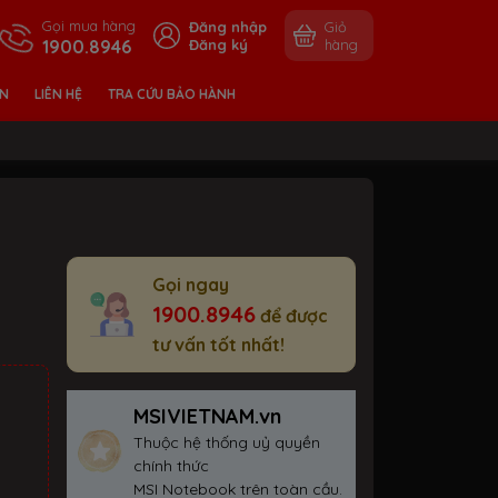
Gọi mua hàng
Đăng nhập
Giỏ
1900.8946
Đăng ký
hàng
ỀN
LIÊN HỆ
TRA CỨU BẢO HÀNH
Gọi ngay
1900.8946
để được
tư vấn tốt nhất!
MSIVIETNAM.vn
Thuộc hệ thống uỷ quyền
chính thức
MSI Notebook trên toàn cầu.