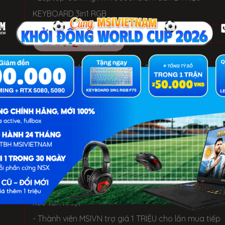
KEYBOARD 3in1 RGB
BỘ QUÀ TẶNG
✓ Hàng chính hãng, Mới 100%, Thùng hộp NSX
✓ Bảo hành 12 Tháng tại TTBH MSI toàn quốc
✓ 1 đổi 1 trong 30 ngày nếu lỗi phần cứng NSX
✓ Miễn phí 3 năm: cài đặt phần mềm và vệ sinh
LỢI ÍCH KHI MUA TẠI MSIVIETNAM
- 1 Đổi 1 trong 30 ngày nếu lỗi phần cứng NSX
- Miễn phí 3 Năm: cài đặt HĐH, Software, vệ sinh, th
keo tản nhiệt
- Thành viên MSIVN trợ giá 1 TRIỆU cho lần mua tiếp