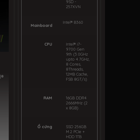
9SD -
257XVN
Intel® B360
Mainboard
CPU
Intel® i7-
9700 Gen
9th (3.0GHz
upto 4.7GHz,
8 Cores,
8Threads,
12MB Cache,
l®
FSB 8GT/s)
RAM
16GB DDR4
2666MHz (2
x 8GB)
Ổ cứng
SSD 256GB
M.2 PCIe +
HDD 1TB