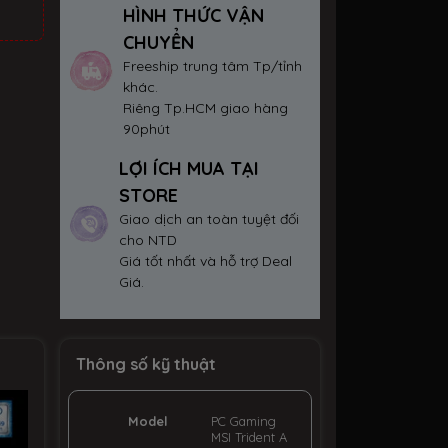
HÌNH THỨC VẬN
CHUYỂN
Freeship trung tâm Tp/tỉnh
khác.
Riêng Tp.HCM giao hàng
90phút
LỢI ÍCH MUA TẠI
STORE
Giao dịch an toàn tuyệt đối
cho NTD
Giá tốt nhất và hỗ trợ Deal
Giá.
Thông số kỹ thuật
Model
PC Gaming
MSI Trident A