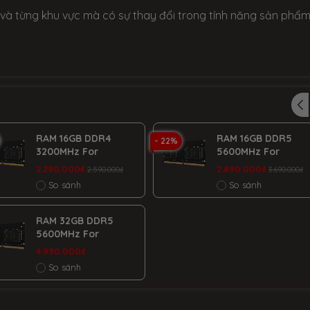
 và từng khu vực mà có sự thay đổi trong tính năng sản phẩm
RAM 16GB DDR4
RAM 16GB DDR5
- 22%
3200MHz For
5600MHz For
Laptop
Laptop
2.290.000₫
2.890.000₫
2.590.000₫
3.690.000₫
So sánh
So sánh
RAM 32GB DDR5
5600MHz For
Laptop
4.990.000₫
So sánh