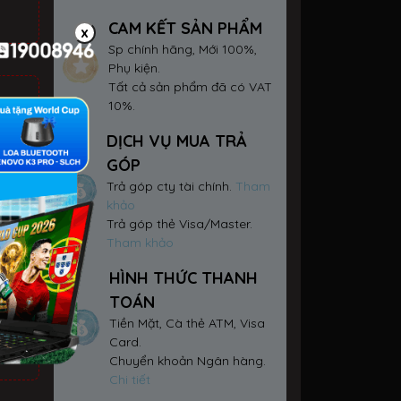
CAM KẾT SẢN PHẨM
x
Sp chính hãng, Mới 100%,
Phụ kiện.
Tất cả sản phẩm đã có VAT
10%.
DỊCH VỤ MUA TRẢ
ấp
GÓP
Trả góp cty tài chính.
Tham
khảo
Trả góp thẻ Visa/Master.
Tham khảo
HÌNH THỨC THANH
TOÁN
Tiền Mặt, Cà thẻ ATM, Visa
Card.
Chuyển khoản Ngân hàng.
Chi tiết