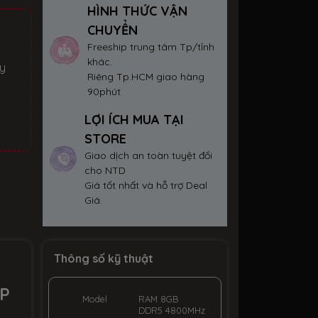
HÌNH THỨC VẬN
CHUYỂN
Freeship trung tâm Tp/tỉnh
khác.
ay
Riêng Tp.HCM giao hàng
90phút
LỢI ÍCH MUA TẠI
STORE
Giao dịch an toàn tuyệt đối
cho NTD
Giá tốt nhất và hỗ trợ Deal
Giá.
Thông số kỹ thuật
OP
Model
RAM 8GB
DDR5 4800MHz