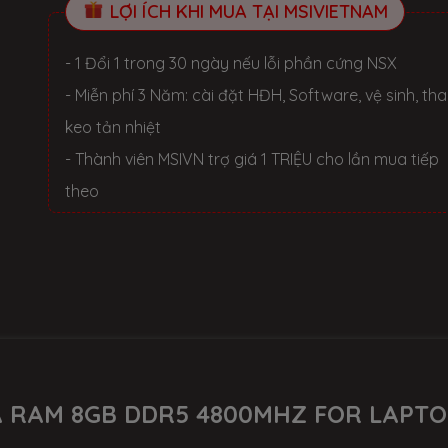
LỢI ÍCH KHI MUA TẠI MSIVIETNAM
- 1 Đổi 1 trong 30 ngày nếu lỗi phần cứng NSX
- Miễn phí 3 Năm: cài đặt HĐH, Software, vệ sinh, th
keo tản nhiệt
- Thành viên MSIVN trợ giá 1 TRIỆU cho lần mua tiếp
theo
IÁ RAM 8GB DDR5 4800MHZ FOR LAPT