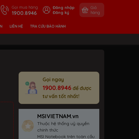
Gọi mua hàng
Đăng nhập
Giỏ
1900.8946
Đăng ký
hàng
ỀN
LIÊN HỆ
TRA CỨU BẢO HÀNH
Gọi ngay
1900.8946
để được
tư vấn tốt nhất!
MSIVIETNAM.vn
Thuộc hệ thống uỷ quyền
chính thức
MSI Notebook trên toàn cầu.