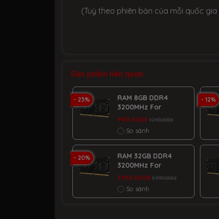
(Tuỳ theo phiên bản của mỗi quốc gia
Sản phẩm liên quan
RAM 8GB DDR4
- 23%
- 12%
3200MHz For
Laptop
990.000₫
1.290.000₫
So sánh
RAM 32GB DDR4
- 20%
3200MHz For
Laptop
3.190.000₫
3.990.000₫
So sánh