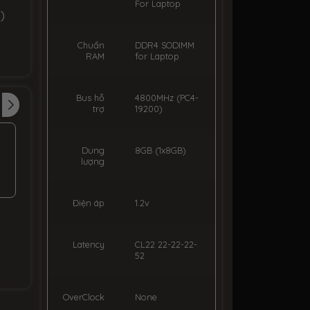
For Laptop
)
Chuẩn
DDR4 SODIMM
RAM
for Laptop
Bus hỗ
4800MHz (PC4-
trợ
19200)
Dung
8GB (1x8GB)
lượng
Điện áp
1.2v
Latency
CL22 22-22-22-
52
OverClock
None