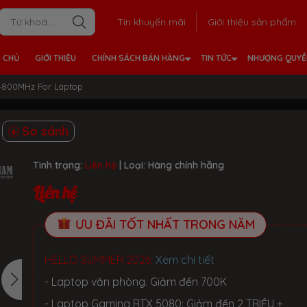
Tin khuyến mãi
Giới thiệu sản phẩm
 CHỦ
GIỚI THIỆU
CHÍNH SÁCH BÁN HÀNG
TIN TỨC
NHƯỢNG QUY
800MHz For Laptop
So sánh
p
Tình trạng:
Liên hệ
| Loại:
Hàng chính hãng
Liên hệ
ƯU ĐÃI TỐT NHẤT TRONG NĂM
HELLO SUMMER 2026.
Xem chi tiết
- Laptop văn phòng. Giảm đến 700K
- Laptop Gaming RTX 5080: Giảm đến 2 TRIỆU +