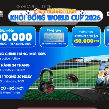
KEYBOARD 3in1 RGB
CHƯƠNG TRÌNH ƯU ĐÃI
✓ Miễn phí lắp đặt RAM, SSD và vệ sinh máy.
✓ Miễn phí cài đặt Windows và Software khi nâng c
SSD.
BỘ QUÀ TẶNG
✓ Hàng chính hãng, Mới 100%, Thùng hộp NSX
✓ Bảo hành 36 Tháng tại hệ thống STORE
✓ 1 đổi 1 trong 30 ngày nếu lỗi phần cứng NSX
✓ Miễn phí 3 năm: cài đặt phần mềm và vệ sinh