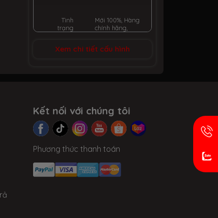
Tình
Mới 100%, Hàng
trạng
chính hãng,
Đầy đủ phụ
kiện
Xem chi tiết cấu hình
Thời gian
Bảo hành 36
bảo hành
tháng chính
hãng tại TTBH
NPP toàn quốc
Kết nối với chúng tôi
Phương thức thanh toán
rả