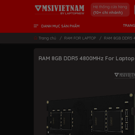
Hệ thống cửa hàng
(10+ chi nhánh)
TRANG
DANH MỤC SẢN PHẨM
LCD - MÀN HÌNH
PC DESKTOP
LINH KIỆN & GAMING GEAR
LAPTOP CONTENT CREATOR
LAPTOP GAMING
LAPTOP VĂN PHÒNG
THÔNG TIN HỮU ÍCH
Trang chủ
/
RAM FOR LAPTOP
/
RAM 8GB DDR5 4
RAM 8GB DDR5 4800MHz For Lapto