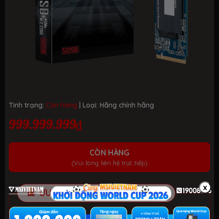
Tình trạng:
Còn hàng
| Loại:
Hãng chính hãng
999.999.999₫
CÒN HÀNG
(Vui lòng liên hệ trực tiếp)
x
ƯU ĐÃI TỐT NHẤT TRONG NĂM
HELLO SUMMER 2026.
Xem chi tiết