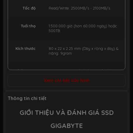
Tốc độ
Read/Write: 2500MB/s - 2100MB/s
Tuổi thọ
1.500.000 giờ (hơn 60.000 ngày) hoặc
500TB
Kích thước
80 x 22 x 2.25 mm (Dày x rộng x dày) &
nặng: 9gram
Tình trạng
Mới 100%, Hàng chính hãng, Đầy đủ
phụ kiện
Xem chi tiết cấu hình
Bảo hành 60 tháng chính hãng & tại hệ
Thời gian
thống MSIVIETNAM
Thông tin chi tiết
bảo hành
GIỚI THIỆU VÀ ĐÁNH GIÁ SSD
GIGABYTE