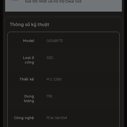
Giá tốt nhất và hỗ trợ Deal Giá.
Thông số kỹ thuật
Model
GIGABYTE
Loại ổ
SSD
cứng
Thiết kế
M.2 2280
Dung
1TB
lượng
Công nghệ
PCIe Gen3x4