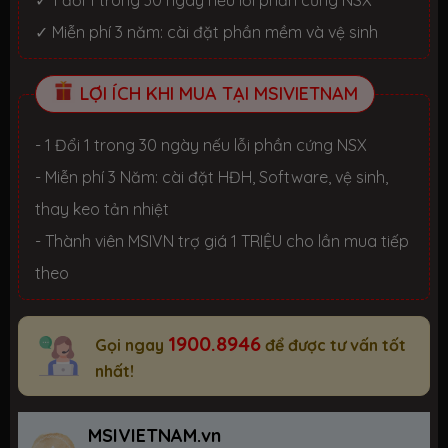
✓ 1 đổi 1 trong 30 ngày nếu lỗi phần cứng NSX
✓ Miễn phí 3 năm: cài đặt phần mềm và vệ sinh
LỢI ÍCH KHI MUA TẠI MSIVIETNAM
- 1 Đổi 1 trong 30 ngày nếu lỗi phần cứng NSX
- Miễn phí 3 Năm: cài đặt HĐH, Software, vệ sinh,
thay keo tản nhiệt
- Thành viên MSIVN trợ giá 1 TRIỆU cho lần mua tiếp
theo
1900.8946
Gọi ngay
để được tư vấn tốt
nhất!
MSIVIETNAM.vn