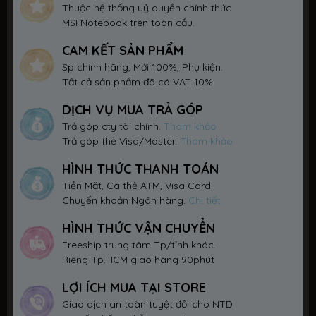
Thuộc hệ thống uỷ quyền chính thức
MSI Notebook trên toàn cầu.
CAM KẾT SẢN PHẨM
Sp chính hãng, Mới 100%, Phụ kiện.
Tất cả sản phẩm đã có VAT 10%.
DỊCH VỤ MUA TRẢ GÓP
Trả góp cty tài chính.
Tham khảo
Trả góp thẻ Visa/Master.
Tham khảo
HÌNH THỨC THANH TOÁN
Tiền Mặt, Cà thẻ ATM, Visa Card.
Chuyển khoản Ngân hàng.
Chi tiết
HÌNH THỨC VẬN CHUYỂN
Freeship trung tâm Tp/tỉnh khác.
Riêng Tp.HCM giao hàng 90phút
LỢI ÍCH MUA TẠI STORE
Giao dịch an toàn tuyệt đối cho NTD