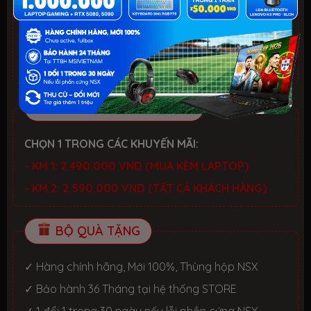
- Laptop văn phòng. Giảm đến 700K
- Laptop Gaming RTX 5080: Giảm đến 2 TRIỆU +
KEYBOARD 3in1 RGB
CHƯƠNG TRÌNH ƯU ĐÃI
CHỌN 1 TRONG CÁC KHUYẾN MÃI:
- KM 1: 2.490.000 VND (MUA KÈM LAPTOP)
- KM 2: 2.590.000 VND (TẤT CẢ KHÁCH HÀNG)
BỘ QUÀ TẶNG
✓ Hàng chính hãng, Mới 100%, Thùng hộp NSX
✓ Bảo hành 36 Tháng tại hệ thống STORE