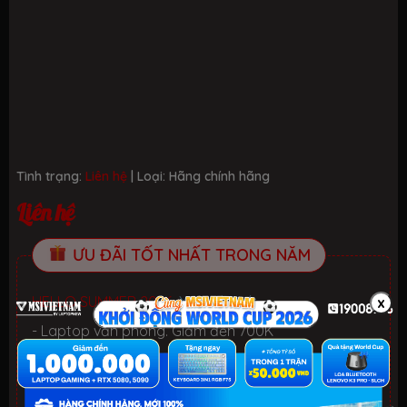
Tình trạng:
Liên hệ
| Loại:
Hãng chính hãng
Liên hệ
ƯU ĐÃI TỐT NHẤT TRONG NĂM
HELLO SUMMER 2026.
Xem chi tiết
x
- Laptop văn phòng. Giảm đến 700K
- Laptop Gaming RTX 5080: Giảm đến 2 TRIỆU +
KEYBOARD 3in1 RGB