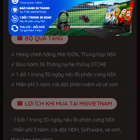
CHƯƠNG TRÌNH ƯU ĐÃI
BỘ QUÀ TẶNG
✓ Hàng chính hãng, Mới 100%, Thùng hộp NSX
✓ Bảo hành 36 Tháng tại hệ thống STORE
✓ 1 đổi 1 trong 30 ngày nếu lỗi phần cứng NSX
✓ Miễn phí 3 năm: cài đặt phần mềm và vệ sinh
LỢI ÍCH KHI MUA TẠI MSIVIETNAM
- 1 Đổi 1 trong 30 ngày nếu lỗi phần cứng NSX
- Miễn phí 3 Năm: cài đặt HĐH, Software, vệ sinh,
thay keo tản nhiệt