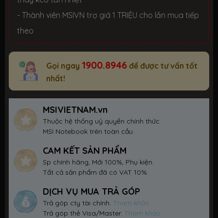
- Thành viên MSIVN trợ giá 1 TRIỆU cho lần mua tiếp
theo
1900.8946
Gọi ngay
để được tư vấn tốt
nhất!
MSIVIETNAM.vn
Thuộc hệ thống uỷ quyền chính thức
MSI Notebook trên toàn cầu.
CAM KẾT SẢN PHẨM
Sp chính hãng, Mới 100%, Phụ kiện.
Tất cả sản phẩm đã có VAT 10%.
DỊCH VỤ MUA TRẢ GÓP
Trả góp cty tài chính.
Tham khảo
Trả góp thẻ Visa/Master.
Tham khảo