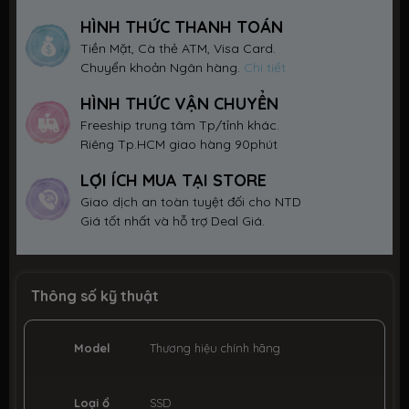
HÌNH THỨC THANH TOÁN
Tiền Mặt, Cà thẻ ATM, Visa Card.
Chuyển khoản Ngân hàng.
Chi tiết
HÌNH THỨC VẬN CHUYỂN
Freeship trung tâm Tp/tỉnh khác.
Riêng Tp.HCM giao hàng 90phút
LỢI ÍCH MUA TẠI STORE
Giao dịch an toàn tuyệt đối cho NTD
Giá tốt nhất và hỗ trợ Deal Giá.
Thông số kỹ thuật
Model
Thương hiệu chính hãng
Loại ổ
SSD