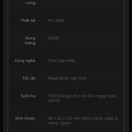
cứng
Thiết kế
M.2 2280
Dung
512GB
lượng
Công nghệ
PCIe (cập nhật)
Tốc độ
Read/Write: cập nhật
Tuổi thọ
1.500.000 giờ (hơn 60.000 ngày) hoặc
250TB
Kích thước
80 x 22 x 2.25 mm (Dày x rộng x dày) &
nặng: 9gram