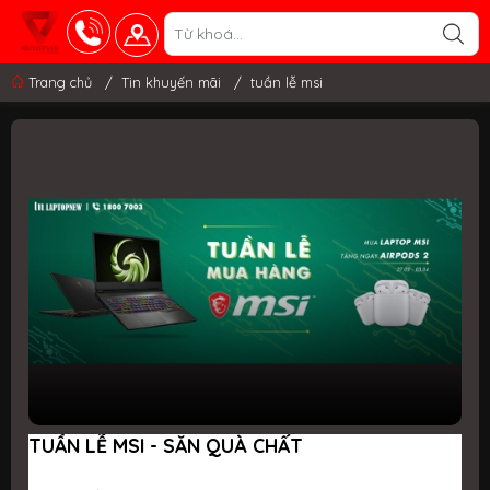
Trang chủ
/
Tin khuyến mãi
/
tuần lễ msi
TUẦN LỄ MSI - SĂN QUÀ CHẤT