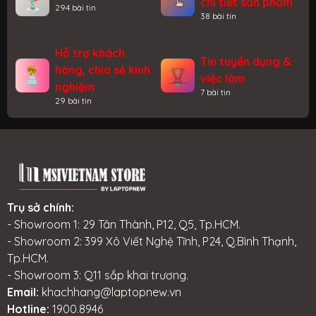
chi tiết sản phẩm
đồng hành và giúp bạn thoả mãn
294 bài tin
38 bài tin
mua sắm sản phẩm chất lượng.
Với đội ngũ Nhân viên được đào
tạo kiến thức chuyên môn sẽ giúp
Hỗ trợ khách
Tin tuyển dụng &
quý khách chọn...
hàng, chia sẻ kinh
việc làm
nghiệm
7 bài tin
29 bài tin
Trụ sở chính:
- Showroom 1: 29 Tân Thành, P12, Q5, Tp.HCM.
- Showroom 2: 399 Xô Viết Nghệ Tĩnh, P24, Q.Bình Thạnh,
Tp.HCM.
- Showroom 3: Q11 sắp khai trương.
Email:
khachhang@laptopnew.vn
Hotline:
1900.8946