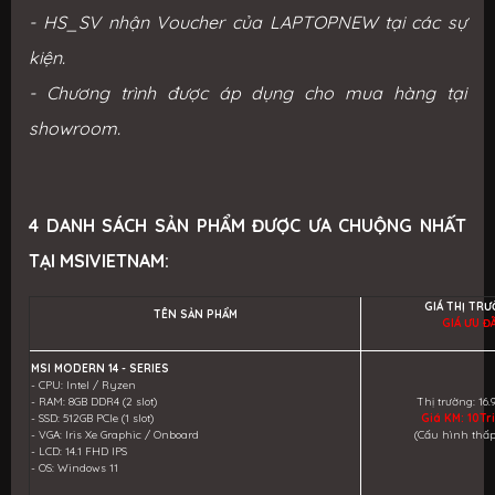
- HS_SV nhận Voucher của LAPTOPNEW tại các sự
kiện.
- Chương trình được áp dụng cho mua hàng tại
showroom.
4 DANH SÁCH SẢN PHẨM ĐƯỢC ƯA CHUỘNG NHẤT
TẠI
MSIVIETNAM
:
GIÁ THỊ TR
TÊN SẢN PHẨM
GIÁ ƯU ĐÃ
MSI MODERN 14 - SERIES
- CPU: Intel / Ryzen
- RAM: 8GB DDR4 (2 slot)
Thị trường: 16.
- SSD: 512GB PCIe (1 slot)
Giá KM: 10Tr
- VGA: Iris Xe Graphic / Onboard
(Cấu hình thấp
- LCD: 14.1 FHD IPS
- OS: Windows 11