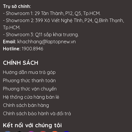
MSIVIETNAM
KHUYẾN MÃI: -
Trụ sở chính:
cung cấp và...
Mua
- Showroom 1: 29 Tân Thành, P12, Q5, Tp.HCM.
Laptop Giảm
- Showroom 2: 399 Xô Viết Nghệ Tĩnh, P24, Q.Bình Thạnh,
TM 200.000
Tp.HCM.
VND - Mua...
- Showroom 3: Q11 sắp khai trương.
Email:
khachhang@laptopnew.vn
Hotline:
1900.8946
CHÍNH SÁCH
Hướng dẫn mua trả góp
Phương thức thanh toán
Phương thức vận chuyển
Hệ thống cửa hàng bán lẻ
Chính sách bán hàng
Chính sách bảo hành và đổi trả
Kết nối với chúng tôi