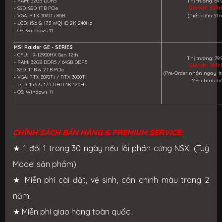
- RAM: 32GB DDR5
Thị trường: 64.
- SSD: SSD 1TB PCle
Giá KM: 59Tr
- VGA: RTX 3070Ti 8GB
(Tiết kiệm 5Tr
- LCD: 15.6 & 17.3 WQHD 2K 240Hz
- OS: Windows 11
MSI Raider GE - SERIES
- CPU: i9-12900HX Gen 12th
Thị trường: 79.
- RAM: 32GB DDR5 / 64GB DDR5
Giá KM: 79Tr
- SSD: 1TB & 2TB PCIe
(Pre-Order nhận ngay 1
- VGA: RTX 3070Ti / RTX 3080Ti
MSI chính h
- LCD: 15.6 & 17.3 UHD 4K 120Hz
- OS: Windows 11
CHÍNH SÁCH BÁN HÀNG & PREMIUM SERVICE:
★ 1 đổi 1 trong 30 ngày nếu lỗi phần cứng NSX. (Tuỳ
Model sản phẩm)
★ Miễn phí cài đặt, vệ sinh, cân chỉnh màu trong 2
năm.
★ Miễn phí giao hàng toàn quốc.