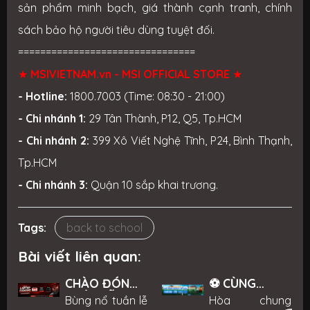
sản phẩm minh bạch, giá thành cạnh tranh, chính
sách bảo hộ người tiêu dùng tuyệt đối.
================================
★
MSIVIETNAM.vn
- MSI OFFICIAL STORE
★
- Hotline:
1800.7003 (Time: 08:30 - 21:00)
- Chi nhánh 1:
29 Tân Thành, P12, Q5, Tp.HCM
- Chi nhánh 2:
399 Xô Viết Nghệ Tĩnh, P24, Bình Thạnh,
Tp.HCM
- Chi nhánh 3:
Quận 10 sắp khai trương.
Tags:
back to school
Bài viết liên quan:
CHÀO ĐÓN
⚽ CÙNG
TUẦN LỄ
MSIVIETNAM
Bùng nổ tuần lễ
Hòa chung