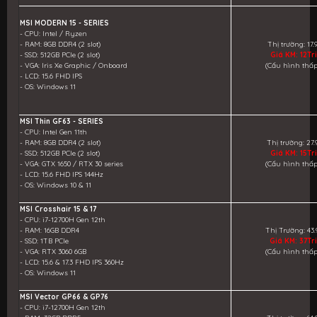
MSI MODERN 15 - SERIES
- CPU: Intel / Ryzen
- RAM: 8GB DDR4 (2 slot)
Thị trường: 17.
- SSD: 512GB PCIe (2 slot)
Giá KM: 12Tr
- VGA: Iris Xe Graphic / Onboard
(Cấu hình thấp
- LCD: 15.6 FHD IPS
- OS: Windows 11
MSI Thin GF63 - SERIES
- CPU: Intel Gen 11th
- RAM: 8GB DDR4 (2 slot)
Thị trường: 27.
- SSD: 512GB PCIe (2 slot)
Giá KM: 15Tr
- VGA: GTX 1650 / RTX 30 series
(Cấu hình thấp
- LCD: 15.6 FHD IPS 144Hz
- OS: Windows 10 & 11
MSI Crosshair 15 & 17
- CPU: i7-12700H Gen 12th
- RAM: 16GB DDR4
Thị Trường: 43.
- SSD: 1TB PCle
Giá KM: 37Tr
- VGA: RTX 3060 6GB
(Cấu hình thấp
- LCD: 15.6 & 17.3 FHD IPS 360Hz
- OS: Windows 11
MSI Vector GP66 & GP76
- CPU: i7-12700H Gen 12th