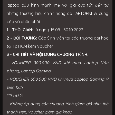
laptop cấu hình mạnh mẽ với giá cực tốt đến từ
những thương hiệu chính hãng do LAPTOPNEW cung
cấp và phân phối.
1 - THỜI GIAN:
t
ừ ngày: 15.09 - 30.10.2022
2 - ĐỐI TƯỢNG:
Các Sinh viên tại các trường đại học
tại Tp.HCM kèm Voucher
3 - CHI TIẾT VÀ NỘI DUNG CHƯƠNG TRÌNH:
- VOUHCER 300.000 VND khi mua Laptop Văn
phòng, Laptop Gaming
- VOUCHER 500.000 VND khi mua Laptop Gaming i7
Gen 12th
***LƯU Ý:
- Không áp dụng các chương trình giảm giá như: thẻ
thành viên, Voucher giảm giá khác.