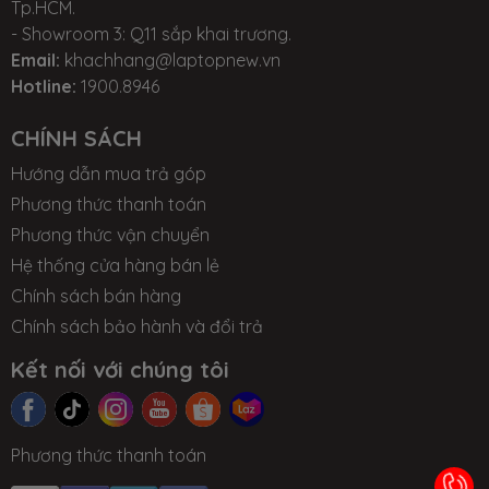
Tp.HCM.
================================
- Showroom 3: Q11 sắp khai trương.
★
MSIVIETNAM.vn:
MSI OFFICIAL STORE
★
Email:
khachhang@laptopnew.vn
- SHOWROOM HOẠT ĐỘNG:
08:00 - 21:00 (Thứ 2 - Chủ
Hotline:
1900.8946
nhật, Lễ)
CHÍNH SÁCH
- CallCenter:
1900.8946 -
Hotline
: 0942347986
Hướng dẫn mua trả góp
- Chi nhánh 1:
399 Xô Viết Nghệ Tĩnh, P.Bình Thạnh,
Phương thức thanh toán
Tp.HCM (P14, Q.Bình Thạnh cũ)
Phương thức vận chuyển
- Chi nhánh 2:
29 Tân Thành, P.Chợ lớn, Tp.HCM (P12, Q5
Hệ thống cửa hàng bán lẻ
cũ)
Chính sách bán hàng
- Chi nhánh 3:
Quận 10 sắp khai trương
Chính sách bảo hành và đổi trả
Kết nối với chúng tôi
Phương thức thanh toán