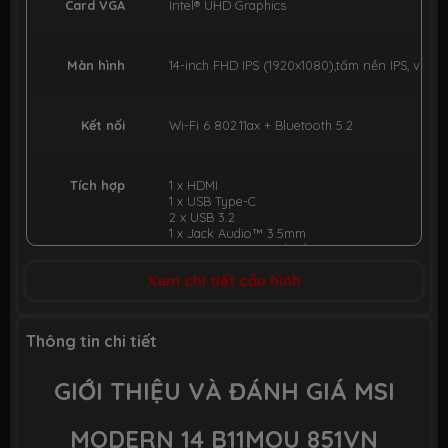
Card VGA
Intel® UHD Graphics
Màn hình
14-inch FHD IPS (1920x1080),tấm nền IPS, viền 
Kết nối
Wi-Fi 6 802.11ax + Bluetooth 5.2
Tích hợp
1 x HDMI
1 x USB Type-C
2 x USB 3.2
1 x Jack Audio™ 3.5mm
1 x MIL-STD-810G (chuẩn quân đội)
1 x Power Delivery
Xem chi tiết cấu hình
Bàn phím
Chiclet Keyboard with Led
Thông tin chi tiết
GIỚI THIỆU VÀ ĐÁNH GIÁ MSI
Pin
39WHrs Li-ion Battery
MODERN 14 B11MOU 851VN
Trọng
1.3 kg