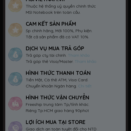
Thuộc hệ thống uỷ quyền chính thức
MSI Notebook trên toàn cầu.
CAM KẾT SẢN PHẨM
Sp chính hãng, Mới 100%, Phụ kiện.
Tất cả sản phẩm đã có VAT 10%.
DỊCH VỤ MUA TRẢ GÓP
Trả góp cty tài chính.
Tham khảo
Trả góp thẻ Visa/Master.
Tham khảo
HÌNH THỨC THANH TOÁN
Tiền Mặt, Cà thẻ ATM, Visa Card.
Chuyển khoản Ngân hàng.
Chi tiết
HÌNH THỨC VẬN CHUYỂN
Freeship trung tâm Tp/tỉnh khác.
Riêng Tp.HCM giao hàng 90phút
LỢI ÍCH MUA TẠI STORE
Giao dịch an toàn tuyệt đối cho NTD