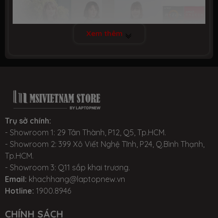
Xem thêm
Giới thiệu và đánh giá chung MSI Modern 14
Trụ sở chính:
- Showroom 1: 29 Tân Thành, P12, Q5, Tp.HCM.
2 - CẤU HÌNH VÀ THÔNG SỐ KỸ THUẬT CHUNG:
- Showroom 2: 399 Xô Viết Nghệ Tĩnh, P24, Q.Bình Thạnh,
Tp.HCM.
Tham khảo các model sản phẩm
- Showroom 3: Q11 sắp khai trương.
tại:
https://msivietnam.vn/msi-modern-14
Email:
khachhang@laptopnew.vn
Hotline:
1900.8946
CHÍNH SÁCH
3 - HIỆU NĂNG CỦA CHIP INTEL GEN 11