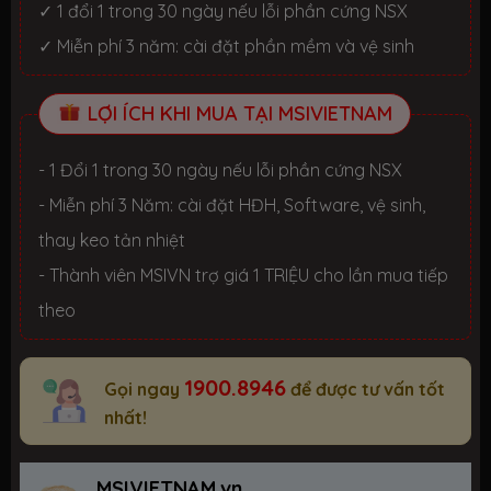
✓ 1 đổi 1 trong 30 ngày nếu lỗi phần cứng NSX
✓ Miễn phí 3 năm: cài đặt phần mềm và vệ sinh
LỢI ÍCH KHI MUA TẠI MSIVIETNAM
- 1 Đổi 1 trong 30 ngày nếu lỗi phần cứng NSX
- Miễn phí 3 Năm: cài đặt HĐH, Software, vệ sinh,
thay keo tản nhiệt
- Thành viên MSIVN trợ giá 1 TRIỆU cho lần mua tiếp
theo
1900.8946
Gọi ngay
để được tư vấn tốt
nhất!
MSIVIETNAM.vn