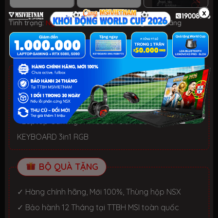
x
Tình trạng:
Ngừng kinh doanh
| Loại:
Hàng chính hãng
Ngừng kinh doanh
ƯU ĐÃI TỐT NHẤT TRONG NĂM
HELLO SUMMER 2026.
Xem chi tiết
- Laptop văn phòng. Giảm đến 700K
- Laptop Gaming RTX 5080: Giảm đến 2 TRIỆU +
KEYBOARD 3in1 RGB
BỘ QUÀ TẶNG
✓ Hàng chính hãng, Mới 100%, Thùng hộp NSX
✓ Bảo hành 12 Tháng tại TTBH MSI toàn quốc