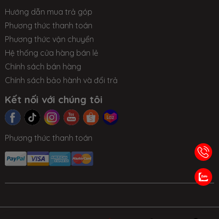
Hướng dẫn mua trả góp
Được trang bị bộ vi xử lý Intel Core i3 Gen 11th với 2
Phương thức thanh toán
lõi 4 luồng, xung nhịp tối đa lên tới 4.1 GHz, Modern 14
Phương thức vận chuyển
B10MW sẽ thừa sức xử lý những tác vụ đa nhiệm
Hệ thống cửa hàng bán lẻ
cũng như vận hành mượt mà nhiều phần mềm văn
Chính sách bán hàng
Chính sách bảo hành và đổi trả
phòng, đồ họa hiện nay, xử lí tác vụ mượt hơn lên
đến 50% so với thế hệ trước, đặc biệt là với công
Kết nối với chúng tôi
việc xử lí đa nhiệm. RAM DDR4 và ổ cứng SSD M.2
PCIe giúp tốc độ khởi động máy, mở ứng dụng, lưu
Phương thức thanh toán
trữ, sao chép ứng dụng cực nhanh.
Đối với những người thường xuyên sử dụng các
TIN TỨC
NHƯỢNG
LIÊN HỆ
TRA CỨU BẢO
phần mềm đồ họa, bạn hoàn toàn có thể sử dụng
QUYỀN
HÀNH
nhiều phần mềm thiết kế cùng lúc mà không sợ giật,
lag. Bởi
MSI Modern 14 B10MW
được trang bị