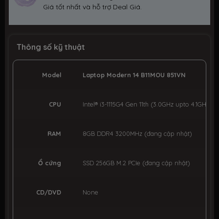
Giá tốt nhất và hỗ trợ Deal Giá.
Thông số kỹ thuật
Model
Laptop Modern 14 B11MOU 851VN
CPU
Intel® i3-1115G4 Gen 11th (3.0GHz upto 4.1GHz, 
RAM
8GB DDR4 3200MHz (đang cập nhật)
Ổ cứng
SSD 256GB M.2 PCIe (đang cập nhật)
CD/DVD
None