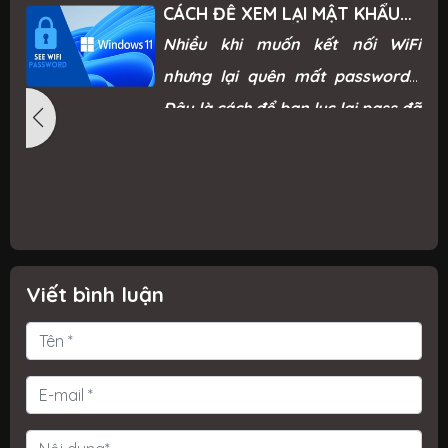
CÁCH ĐỂ XEM LẠI MẬT KHẨU
WIFI ĐÃ KẾT NỐI TRÊN
t
Nhiều khi muốn kết nối WiFi
WINDOWS 11
ể
nhưng lại quên mất password?!
y
Đây là cách để bạn lục lại pass đã
ì
được kết nối trên máy tính đang
t
.
sử dụng Windows 11.
n
y
h
à
Viết bình luận
,