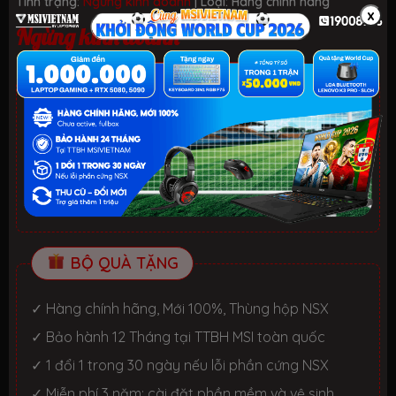
Tình trạng:
Ngừng kinh doanh
| Loại:
Hàng chính hãng
x
Ngừng kinh doanh
ƯU ĐÃI TỐT NHẤT TRONG NĂM
HELLO SUMMER 2026.
Xem chi tiết
- Laptop văn phòng. Giảm đến 700K
- Laptop Gaming RTX 5080: Giảm đến 2 TRIỆU +
KEYBOARD 3in1 RGB
BỘ QUÀ TẶNG
✓ Hàng chính hãng, Mới 100%, Thùng hộp NSX
✓ Bảo hành 12 Tháng tại TTBH MSI toàn quốc
✓ 1 đổi 1 trong 30 ngày nếu lỗi phần cứng NSX
✓ Miễn phí 3 năm: cài đặt phần mềm và vệ sinh