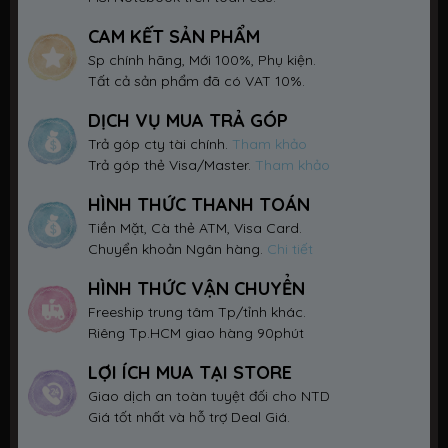
CAM KẾT SẢN PHẨM
Sp chính hãng, Mới 100%, Phụ kiện.
Tất cả sản phẩm đã có VAT 10%.
DỊCH VỤ MUA TRẢ GÓP
Trả góp cty tài chính.
Tham khảo
Trả góp thẻ Visa/Master.
Tham khảo
HÌNH THỨC THANH TOÁN
Tiền Mặt, Cà thẻ ATM, Visa Card.
Chuyển khoản Ngân hàng.
Chi tiết
HÌNH THỨC VẬN CHUYỂN
Freeship trung tâm Tp/tỉnh khác.
Riêng Tp.HCM giao hàng 90phút
LỢI ÍCH MUA TẠI STORE
Giao dịch an toàn tuyệt đối cho NTD
Giá tốt nhất và hỗ trợ Deal Giá.