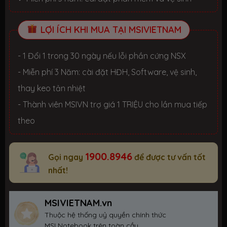
LỢI ÍCH KHI MUA TẠI MSIVIETNAM
- 1 Đổi 1 trong 30 ngày nếu lỗi phần cứng NSX
- Miễn phí 3 Năm: cài đặt HĐH, Software, vệ sinh,
thay keo tản nhiệt
- Thành viên MSIVN trợ giá 1 TRIỆU cho lần mua tiếp
theo
1900.8946
Gọi ngay
để được tư vấn tốt
nhất!
MSIVIETNAM.vn
Thuộc hệ thống uỷ quyền chính thức
MSI Notebook trên toàn cầu.