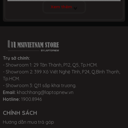
trường thì đây vẫn là dòng gaming tầm trung được
bảo hành
TTBH MSI toàn quốc
Xem thêm
nhiều người lựa chọn nhất.
Giới thiệu về dòng gaming mỏng nhẹ, mức giá tầm trung và
Trụ sở chính:
cấu hình mạnh mẽ
- Showroom 1: 29 Tân Thành, P12, Q5, Tp.HCM.
- Showroom 2: 399 Xô Viết Nghệ Tĩnh, P24, Q.Bình Thạnh,
Tp.HCM.
THIẾT KẾ ĐỘC ĐÁO VỚI THIẾT KẾ ĐỆM TÓC NHÔM
- Showroom 3: Q11 sắp khai trương.
SÁNG ĐỘC LẠ
Email:
khachhang@laptopnew.vn
Hotline:
1900.8946
Gf63 thin 10sc được thiết kế có mặt trên máy được
CHÍNH SÁCH
làm bằng kim loại chắc chắn và nắp bàn phím được
ghép nối độc đáo, thiết kế mỏng nhẹ đến bất ngờ đối
Hướng dẫn mua trả góp