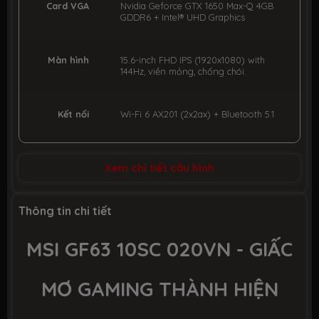
Card VGA
Nvidia Geforce GTX 1650 Max-Q 4GB
GDDR6 + Intel® UHD Graphics
Màn hình
15.6-inch FHD IPS (1920x1080) with
144Hz, viền mỏng, chống chói.
Kết nối
Wi-Fi 6 AX201 (2x2ax) + Bluetooth 5.1
Tích hợp
1 x HDMI
Xem chi tiết cấu hình
1 x USB Type-C
2 x USB 3.1
1 x Jack Audio™
1 x MicroSD Reader
Thông tin chi tiết
1 x LAN RJ45 Gigabit
1 x Webcam
1 x Hi-Res Audio™ with Nahimic 3
MSI GF63 10SC 020VN - GIẤC
Audio™
MƠ GAMING THÀNH HIỆN
Bàn phím
Chiclet keyboard with LED