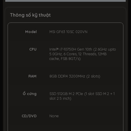
Thông số kỹ thuật
Model
MSI GF63 10SC 020VN
CPU
Intel® i7-10750H Gen 10th (2.6GHz upto
5.0GHz, 6 Cores, 12 Threads, 12MB
cache, FSB 8GT/s)
RAM
8GB DDR4 3200MHz (2 slots)
Ổ cứng
SSD 512GB M.2 PCIe (1 slot SSD M.2 + 1
slot 2.5 inch)
CD/DVD
None