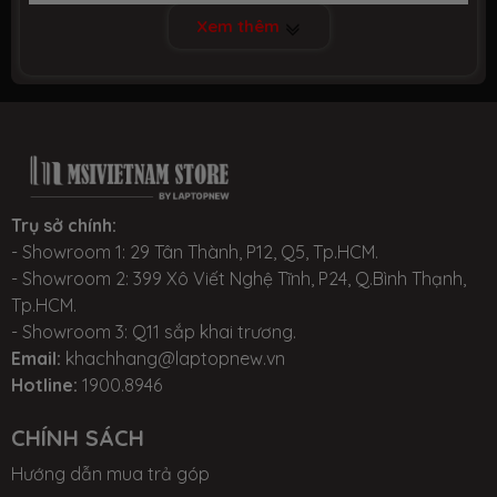
✓ Chuột Gaming cao cấp
Xem thêm
✓ Tai nghe Gaming Virtual 7.1 RGB led cao cấp.
✓ Miếng Lót chuột Gaming XXXL.
Giới thiệu về dòng gaming mỏng nhẹ, mức giá tầm trung và
cấu hình mạnh mẽ
Trụ sở chính:
- Showroom 1: 29 Tân Thành, P12, Q5, Tp.HCM.
THIẾT KẾ ĐỘC ĐÁO VỚI THIẾT KẾ ĐỆM TÓC NHÔM
- Showroom 2: 399 Xô Viết Nghệ Tĩnh, P24, Q.Bình Thạnh,
Tp.HCM.
SÁNG ĐỘC LẠ
- Showroom 3: Q11 sắp khai trương.
Email:
khachhang@laptopnew.vn
Laptop gaming msi gf63 thin được thiết kế có mặt
Hotline:
1900.8946
trên máy được làm bằng kim loại chắc chắn và nắp
CHÍNH SÁCH
bàn phím được ghép nối độc đáo, thiết kế mỏng nhẹ
đến bất ngờ đối với một dòng gaming chỉ mỏng
Hướng dẫn mua trả góp