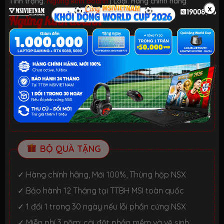
Tình trạng:
Ngừng kinh doanh
| Loại:
Hàng chính hãng
x
Ngừng kinh doanh
ƯU ĐÃI TỐT NHẤT TRONG NĂM
HELLO SUMMER 2026.
Xem chi tiết
- Laptop văn phòng. Giảm đến 700K
- Laptop Gaming RTX 5080: Giảm đến 2 TRIỆU +
KEYBOARD 3in1 RGB
BỘ QUÀ TẶNG
✓ Hàng chính hãng, Mới 100%, Thùng hộp NSX
✓ Bảo hành 12 Tháng tại TTBH MSI toàn quốc
✓ 1 đổi 1 trong 30 ngày nếu lỗi phần cứng NSX
✓ Miễn phí 3 năm: cài đặt phần mềm và vệ sinh