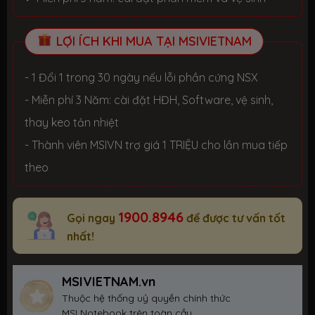
LỢI ÍCH KHI MUA TẠI MSIVIETNAM
- 1 Đổi 1 trong 30 ngày nếu lỗi phần cứng NSX
- Miễn phí 3 Năm: cài đặt HĐH, Software, vệ sinh,
thay keo tản nhiệt
- Thành viên MSIVN trợ giá 1 TRIỆU cho lần mua tiếp
theo
1900.8946
Gọi ngay
để được tư vấn tốt
nhất!
MSIVIETNAM.vn
Thuộc hệ thống uỷ quyền chính thức
MSI Notebook trên toàn cầu.