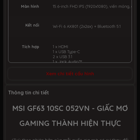
Màn hình
15.6-inch FHD IPS (1920x1080), viền
mỏng, chốn
Kết nối
Wi-Fi 6 AX801 (2x2ax) + Bluetooth 5.1
Tích hợp
1 x HDMI
1 x USB Type-C
2 x USB 3.1
1 x Jack Audio™
1 x MicroSD Reader
1 x LAN RJ45 Gigabit
Xem chi tiết cấu hình
1 x Webcam
1 x Hi-Res Audio™ with Nahimic 3 Audio™
Thông tin chi tiết
Bàn phím
Chiclet keyboard with LED
MSI GF63 10SC 052VN - GIẤC MƠ
Pin
51WHrs Li-ion Battery
GAMING THÀNH HIỆN THỰC
Trọng
1.86 kg