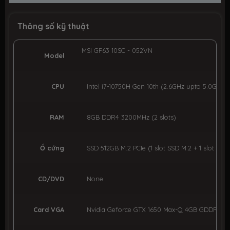
Thông số kỹ thuật
MSI GF63 10SC - 052VN
Model
CPU
Intel i7-10750H Gen 10th (2.6GHz upto 5.0GHz, 
RAM
8GB DDR4 3200MHz (2 slots)
Ổ cứng
SSD 512GB M.2 PCIe (1 slot SSD M.2 + 1 slot 2.5 
CD/DVD
None
Card VGA
Nvidia Geforce GTX 1650 Max-Q 4GB GDDR6 + I