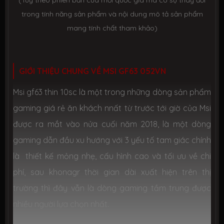
(Tuỳ theo phiên bản của mỗi quốc gia mà có sự thay đổi
lượng
trong tính năng sản phẩm và nội dung mô tả sản phẩm
mang tính chất tham khảo)
Kích thước
359 x 254 x 21.7 mm (Dài x Rộng x Dày)
Hệ điều
Windows 10 bản quyền
GIỚI THIỆU CHUNG VỀ MSI GF63 052VN
hành
Msi gf63 thin 10sc là một trong những dòng sản phẩm
Màu sắc
Màu đen (Black)
gaming giá rẻ ăn khách nnất từ trước tới giờ của Msi
được ra mắt vào nửa cuối năm 2018, là một dòng
Tình trạng
Mới 100%, hàng chính hãng, đầy đủ phụ kiện
gaming dẫn đầu xu hướng với 3 yếu tố tam giác chính
là thiết kế mỏng nhẹ, cấu hình cao và tối ưu về chi
Thời gian
Bảo hành 12 tháng chính hãng tại TTBH MSI to
bảo hành
phí, sau khonagr thời gian dài xuất hiện trên thị
trường thì đây vẫn là dòng gaming tầm trung được
QUÀ TẶNG ƯU ĐÃI:
nhiều người lựa chọn nhất.
✓ Balo Gaming
MSI Trooper BackPack
chính hãng.