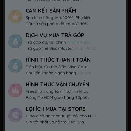
CAM KẾT SẢN PHẨM
Sp chính hãng, Mới 100%, Phụ kiện.
Tất cả sản phẩm đã có VAT 10%.
DỊCH VỤ MUA TRẢ GÓP
Trả góp cty tài chính.
Tham khảo
Trả góp thẻ Visa/Master.
Tham khảo
HÌNH THỨC THANH TOÁN
Tiền Mặt, Cà thẻ ATM, Visa Card.
Chuyển khoản Ngân hàng.
Chi tiết
HÌNH THỨC VẬN CHUYỂN
Freeship trung tâm Tp/tỉnh khác.
Riêng Tp.HCM giao hàng 90phút
LỢI ÍCH MUA TẠI STORE
Giao dịch an toàn tuyệt đối cho NTD
Giá tốt nhất và hỗ trợ Deal Giá.