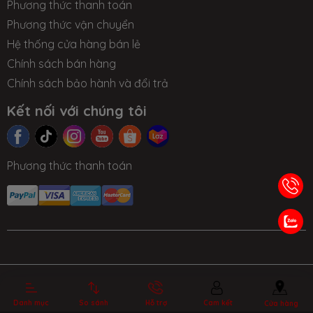
Phương thức thanh toán
21,7mm. Bên cạnh đó còn có thiết kế thông gió hình
Phương thức vận chuyển
chữ X ẩn ở dưới máy tạo nên 1 điểm bật đầy thu hút.
Hệ thống cửa hàng bán lẻ
Chính sách bán hàng
Chính sách bảo hành và đổi trả
Kết nối với chúng tôi
Cấu tạo từ hợp kim nhôm xám chắc chắn nhưng chỉ mỏng
Phương thức thanh toán
21,7mm
ĐỒ HỌA HƯỚNG ĐẾN CHIẾN THẮNG
TIN TỨC
NHƯỢNG
LIÊN HỆ
TRA CỨU BẢO
QUYỀN
HÀNH
Vì là một chiếc máy gaming chính hiệu nên
msi gf63
10sc i7
được trang bị GPU NVIDIA Max-Q giúp tạo ra
Bản quyền thuộc về MSIVIETNAM.vn.
Cung cấp bởi Sapo.
một chiếc laptop gaming mỏng nhất, nhanh nhất và
Danh mục
So sánh
Hỗ trợ
Cam kết
Cửa hàng