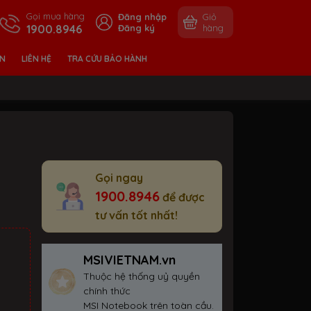
Gọi mua hàng
Đăng nhập
Giỏ
1900.8946
Đăng ký
hàng
ỀN
LIÊN HỆ
TRA CỨU BẢO HÀNH
Gọi ngay
1900.8946
để được
tư vấn tốt nhất!
MSIVIETNAM.vn
Thuộc hệ thống uỷ quyền
chính thức
MSI Notebook trên toàn cầu.