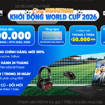
KEYBOARD 3in1 RGB
BỘ QUÀ TẶNG
✓ Hàng chính hãng, Mới 100%, Thùng hộp NSX
✓ Bảo hành 12 Tháng tại TTBH MSI toàn quốc
✓ 1 đổi 1 trong 30 ngày nếu lỗi phần cứng NSX
✓ Miễn phí 3 năm: cài đặt phần mềm và vệ sinh
LỢI ÍCH KHI MUA TẠI MSIVIETNAM
- 1 Đổi 1 trong 30 ngày nếu lỗi phần cứng NSX
- Miễn phí 3 Năm: cài đặt HĐH, Software, vệ sinh, th
keo tản nhiệt
- Thành viên MSIVN trợ giá 1 TRIỆU cho lần mua tiếp