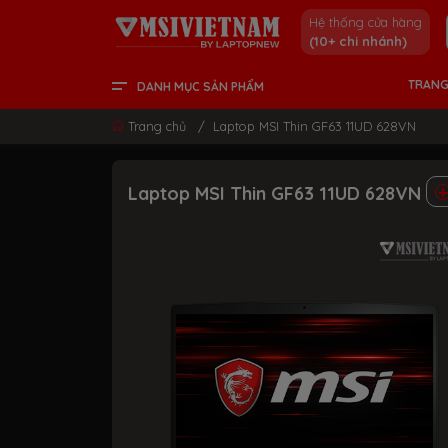
Hệ thống cửa hàng
(10+ chi nhánh)
TRANG
DANH MỤC SẢN PHẨM
LCD - MÀN HÌNH
PC DESKTOP
LINH KIỆN & GAMING GEAR
LAPTOP CONTENT CREATOR
LAPTOP GAMING
LAPTOP VĂN PHÒNG
THÔNG TIN HỮU ÍCH
Trang chủ
/
Laptop MSI Thin GF63 11UD 628VN
Laptop MSI Thin GF63 11UD 628VN