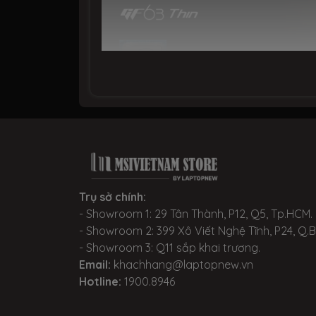
Giới thiệu về dòng gamin
2.THIẾT KẾ ĐỘC ĐÁO VỚI THIẾT KẾ Đ
Trụ sở chính:
MSI GF63 THIN 11UD
được thiết kế có m
- Showroom 1: 29 Tân Thành, P12, Q5, Tp.HCM.
được ghép nối độc đáo, thiết kế mỏng 
- Showroom 2: 399 Xô Viết Nghệ Tĩnh, P24, Q.
- Showroom 3: Q11 sắp khai trương.
cạnh đó còn có thiết kế thông gió hình c
Email:
khachhang@laptopnew.vn
Hotline:
1900.8946