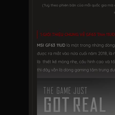
(Tuỳ theo phiên bản của mỗi quốc gia mà 
1.GIỚI THIỆU CHUNG VỀ GF63 Thin 11U
MSI GF63 11UD
là một trong những dòng 
được ra mắt vào nửa cuối năm 2018, là 
là thiết kế mỏng nhẹ, cấu hình cao và tối
thì đây vẫn là dòng gaming tầm trung đư