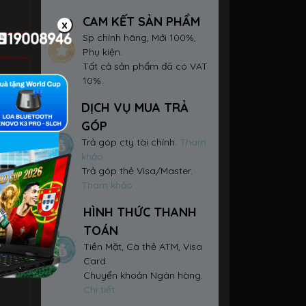
CAM KẾT SẢN PHẨM
x
Sp chính hãng, Mới 100%,
Phụ kiện.
Tất cả sản phẩm đã có VAT
10%.
DỊCH VỤ MUA TRẢ
GÓP
Trả góp cty tài chính.
Tham
khảo
Trả góp thẻ Visa/Master.
Tham khảo
HÌNH THỨC THANH
TOÁN
Tiền Mặt, Cà thẻ ATM, Visa
ay
Card.
Chuyển khoản Ngân hàng.
Chi tiết