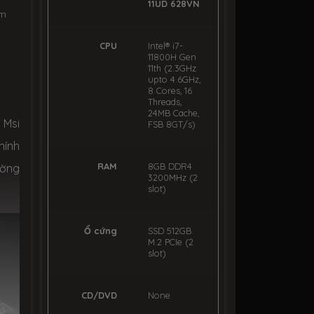
11UD 628VN
ẩm
CPU
Intel® i7-
11800H Gen
11th (2.3GHz
upto 4.6GHz,
8 Cores, 16
Threads,
24MB Cache,
 Msi
FSB 8GT/s)
hính
RAM
8GB DDR4
ường
3200MHz (2
slot)
Ổ cứng
SSD 512GB
M.2 PCIe (2
slot)
CD/DVD
None