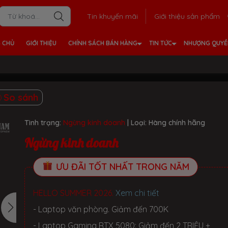
Tin khuyến mãi
Giới thiệu sản phẩm
 CHỦ
GIỚI THIỆU
CHÍNH SÁCH BÁN HÀNG
TIN TỨC
NHƯỢNG QUY
So sánh
Tình trạng:
Ngừng kinh doanh
| Loại:
Hàng chính hãng
Ngừng kinh doanh
ƯU ĐÃI TỐT NHẤT TRONG NĂM
HELLO SUMMER 2026.
Xem chi tiết
- Laptop văn phòng. Giảm đến 700K
- Laptop Gaming RTX 5080: Giảm đến 2 TRIỆU +