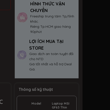
HÌNH THỨC VẬN
CHUYỂN
Freeship trung tâm Tp/tỉnh
khác.
Riêng Tp.HCM giao hàng
90phút
LỢI ÍCH MUA TẠI
STORE
Giao dịch an toàn tuyệt đối
cho NTD
Giá tốt nhất và hỗ trợ Deal
Giá.
Thông số kỹ thuật
C
Model
Laptop MSI
GF63 Thin