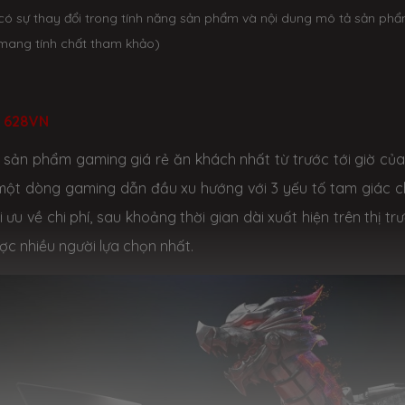
có sự thay đổi trong tính năng sản phẩm và nội dung mô tả sản ph
mang tính chất tham khảo)
D 628VN
sản phẩm gaming giá rẻ ăn khách nhất từ trước tới giờ của
một dòng gaming dẫn đầu xu hướng với 3 yếu tố tam giác c
 ưu về chi phí, sau khoảng thời gian dài xuất hiện trên thị tr
ợc nhiều người lựa chọn nhất.