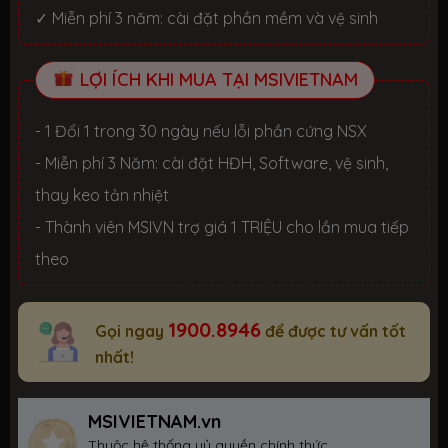
✓ Miễn phí 3 năm: cài đặt phần mềm và vệ sinh
LỢI ÍCH KHI MUA TẠI MSIVIETNAM
- 1 Đổi 1 trong 30 ngày nếu lỗi phần cứng NSX
- Miễn phí 3 Năm: cài đặt HĐH, Software, vệ sinh,
thay keo tản nhiệt
- Thành viên MSIVN trợ giá 1 TRIỆU cho lần mua tiếp
theo
1900.8946
Gọi ngay
để được tư vấn tốt
nhất!
MSIVIETNAM.vn
Thuộc hệ thống uỷ quyền chính thức