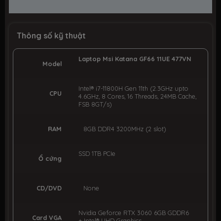
Thông số kỹ thuật
Laptop Msi Katana GF66 11UE 477VN
Model
Intel® i7-11800H Gen 11th (2.3GHz upto
CPU
4.6GHz, 8 Cores, 16 Threads, 24MB Cache,
FSB 8GT/s)
RAM
8GB DDR4 3200MHz (2 slot)
SSD 1TB PCIe
Ổ cứng
CD/DVD
None
Nvidia Geforce RTX 3060 6GB GDDR6
Card VGA
+ Intel® UHD Graphics