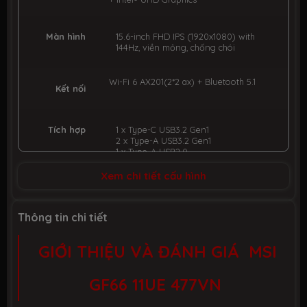
Màn hình
15.6-inch FHD IPS (1920x1080) with
144Hz, viền mỏng, chống chói
Wi-Fi 6 AX201(2*2 ax) + Bluetooth 5.1
Kết nối
Tích hợp
1 x Type-C USB3.2 Gen1
2 x Type-A USB3.2 Gen1
1 x Type-A USB2.0
1 x RJ45
1 x HDMI
Xem chi tiết cấu hình
1 x Jack kết hợp Mic-in / Headphone-
out
1 x Webcam
Thông tin chi tiết
1 x Hi-Res Audio
GIỚI THIỆU VÀ ĐÁNH GIÁ MSI
Backlight Keyboard With Red Led
Bàn phím
GF66 11UE 477VN
Pin
53.5 WHrs Li-ion Battery