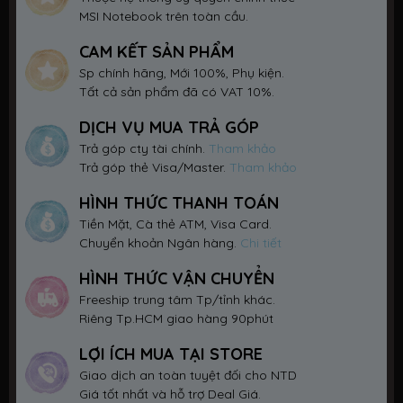
MSI Notebook trên toàn cầu.
CAM KẾT SẢN PHẨM
Sp chính hãng, Mới 100%, Phụ kiện.
Tất cả sản phẩm đã có VAT 10%.
DỊCH VỤ MUA TRẢ GÓP
Trả góp cty tài chính.
Tham khảo
Trả góp thẻ Visa/Master.
Tham khảo
HÌNH THỨC THANH TOÁN
Tiền Mặt, Cà thẻ ATM, Visa Card.
Chuyển khoản Ngân hàng.
Chi tiết
HÌNH THỨC VẬN CHUYỂN
Freeship trung tâm Tp/tỉnh khác.
Riêng Tp.HCM giao hàng 90phút
LỢI ÍCH MUA TẠI STORE
Giao dịch an toàn tuyệt đối cho NTD
Giá tốt nhất và hỗ trợ Deal Giá.