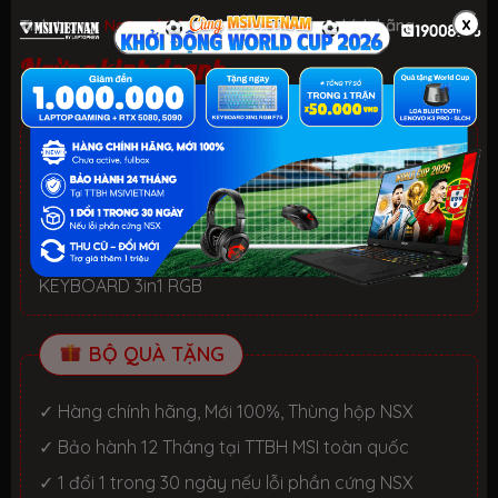
x
Tình trạng:
Ngừng kinh doanh
| Loại:
Hàng chính hãng
Ngừng kinh doanh
ƯU ĐÃI TỐT NHẤT TRONG NĂM
HELLO SUMMER 2026.
Xem chi tiết
- Laptop văn phòng. Giảm đến 700K
- Laptop Gaming RTX 5080: Giảm đến 2 TRIỆU +
KEYBOARD 3in1 RGB
BỘ QUÀ TẶNG
✓ Hàng chính hãng, Mới 100%, Thùng hộp NSX
✓ Bảo hành 12 Tháng tại TTBH MSI toàn quốc
✓ 1 đổi 1 trong 30 ngày nếu lỗi phần cứng NSX