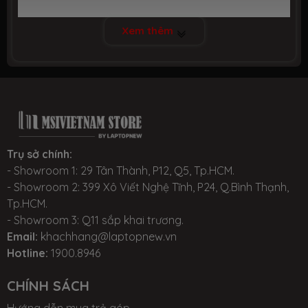
Xem thêm
Giới thiệu chung MSI KATANA GF66
2 - CẤU HÌNH VÀ THÔNG SỐ KỸ THUẬT CHUNG:
Xem thêm các model khác
Trụ sở chính:
tại:
https://msivietnam.vn/laptop-msi-katana-gf66
- Showroom 1: 29 Tân Thành, P12, Q5, Tp.HCM.
- Showroom 2: 399 Xô Viết Nghệ Tĩnh, P24, Q.Bình Thạnh,
3 - HIỆU NĂNG:
Tp.HCM.
- Showroom 3: Q11 sắp khai trương.
Laptop MSI GF66 11UE
với sức mạnh được đẩy mạnh
Email:
khachhang@laptopnew.vn
hơn 40% so với thế hệ trước nhờ chip Intel Core i7 gen
Hotline:
1900.8946
11th dòng H hiệu năng mạnh mẽ, tiết kiệm năng lượng
CHÍNH SÁCH
tối đa. Con chip này đạt xung nhịp tối đa là 4.6GHz với