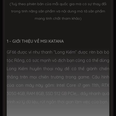
(Tuỳ theo phiên bản của mỗi quốc gia mà có sự thay đổi
2.3 kg
trong tính năng sản phẩm và nội dung mô tả sản phẩm
Trọng
lượng
mang tính chất tham khảo)
Kích thước
357 x 248 x 27.5 mm (Dài x Rộng x
Dày)
1 - GIỚI THIỆU VỀ MSI KATANA
GF66 được ví như thanh “Long Kiếm” được rèn bởi bộ
Hệ điều
Windows 10 bản quyền
hành
tộc Rồng, có sức mạnh vô địch bạn cũng có thể dùng
Long Kiếm huyền thoại này để có thể giành chiến
Màu sắc
Màu Đen (Black)
thắng trên mọi chiến trường trong game. Cấu hình
của con máy này gồm: Intel Core i7 gen 11th, RTX
Tình trạng
Mới 100%, hàng chính hãng, đầy đủ
phụ kiện
3050 4GB, RAM 8GB, SSD 512 GB PCle,... đẩy nhanh quá
trình xử lý dữ liệu, rút ngắn thời gian làm việc của bạn.
Thời gian
Bảo hành 12 tháng chính hãng tại
bảo hành
TTBH MSI toàn quốc (Áp dụng tính từ
ngày mua)