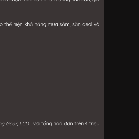
dịp thể hiện khả năng mua sắm, săn deal và
ng Gear, LCD
... với tổng hoá đơn trên 4 triệu