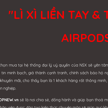
"LÌ XÌ LIỀN TAY 
AIRPOD
chọn mua tại hệ thống đại lý uỷ quyền của NSX sẽ yên tâ
 tin minh bạch, giá thành cạnh tranh, chính sách bảo hộ ng
khuyến mãi, cho thấy bạn là 1 khách hàng rất thông minh,
n nghiệp.
OPNEW.vn
sẽ là nơi chia sẻ, đồng hành và giúp bạn thoả 
hân viên được đào tạo kiến thức chuyên môn sẽ giúp quý k