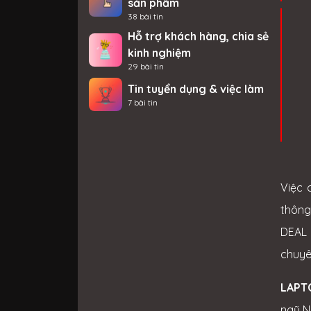
sản phẩm
38 bài tin
Hỗ trợ khách hàng, chia sẻ
kinh nghiệm
29 bài tin
Tin tuyển dụng & việc làm
7 bài tin
Việc 
thông
DEAL 
chuyê
LAPT
ngũ N