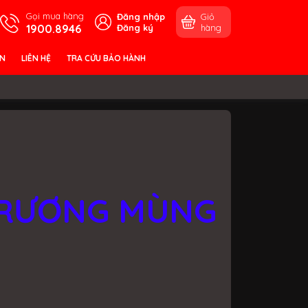
Gọi mua hàng
Đăng nhập
Giỏ
1900.8946
Đăng ký
hàng
ỀN
LIÊN HỆ
TRA CỨU BẢO HÀNH
TRƯƠNG MÙNG