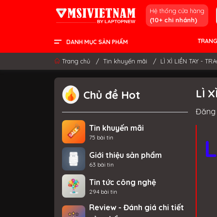
Hệ thống cửa hàng
(10+ chi nhánh)
TRANG
DANH MỤC SẢN PHẨM
LCD - MÀN HÌNH
PC DESKTOP
LINH KIỆN & GAMING GEAR
LAPTOP CONTENT CREATOR
LAPTOP GAMING
LAPTOP VĂN PHÒNG
THÔNG TIN HỮU ÍCH
Trang chủ
/
Tin khuyến mãi
/
LÌ XÌ LIỀN TAY - T
LÌ 
Chủ đề Hot
Đăng 
Tin khuyến mãi
75 bài tin
Giới thiệu sản phẩm
63 bài tin
Tin tức công nghệ
294 bài tin
Review - Đánh giá chi tiết