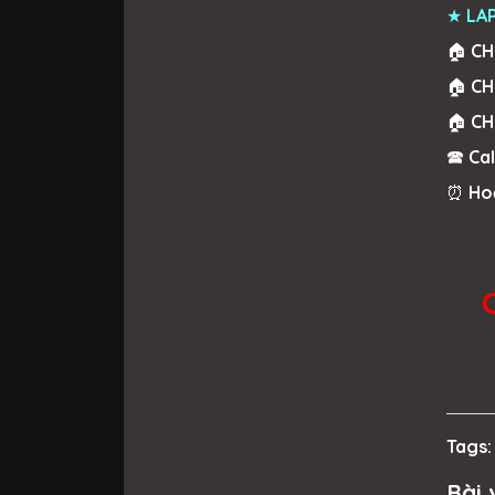
★
LAP
🏠
CH
🏠
CH
🏠
CH
🕿
Cal
⏰
Ho
Tags:
Bài 