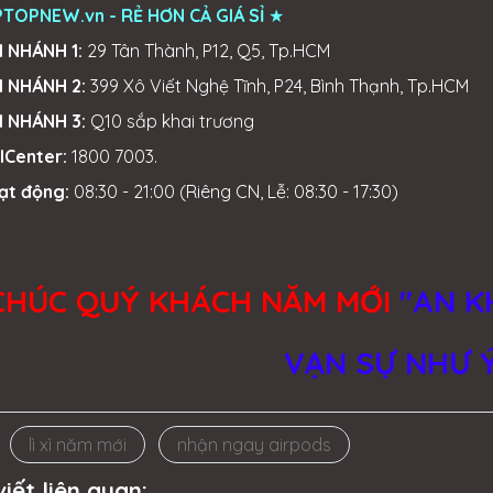
TOPNEW.vn - RẺ HƠN CẢ GIÁ SỈ
★
I NHÁNH 1:
29 Tân Thành, P12, Q5, Tp.HCM
I NHÁNH 2:
399 Xô Viết Nghệ Tĩnh, P24, Bình Thạnh, Tp.HCM
I NHÁNH 3:
Q10 sắp khai trương
lCenter:
1800 7003.
ạt động:
08:30 - 21:00 (Riêng CN, Lễ: 08:30 - 17:30)
CHÚC QUÝ KHÁCH NĂM MỚI
"AN K
VẠN SỰ NHƯ 
lì xì năm mới
nhận ngay airpods
viết liên quan: