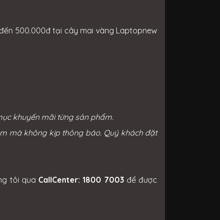
n đến 500.000đ tại cây mai vàng Laptopnew
 mục khuyến mãi từng sản phẩm.
sớm mà không kịp thông báo. Quý khách đặt
ng tôi qua
CallCenter: 1800 7003
để được