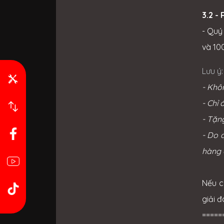
3.2 -
- Quý
và 10
Lưu ý:
- Khô
- Chỉ
- Tặn
- Do 
hàng 
Nếu c
giải đ
=====