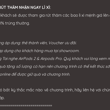
 RÚT THĂM NHẬN NGAY LÌ XÌ:
 khách sẽ được tham gia rút thăm các bao lì xì mệnh giá lê
0% trúng thưởng.
ng áp dụng: thẻ thành viên, Voucher ưu đãi.
 áp dụng cho khách hàng mua tại showroom.
g Tai nghe AirPods 2 & Airpods Pro. Quý khách vui lòng xem
quà tặng số lượng có hạn nên chương trình có thể kết thúc 
online để được giữ quà và chương trình.
ó bất kỳ thắc mắc nào về chương trình, hãy liên hệ với chú
áp.
===========================