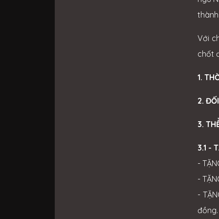
thành 
Với c
chốt 
1. TH
2. ĐỐ
3. TH
3.1 -
- TẶN
- TẶN
- TẶN
đồng.