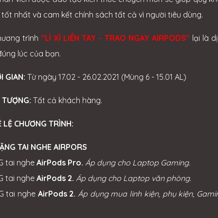
tốt nhất và cam kết chính sách tất cả vì người tiêu dùng.
hương trình
"LÌ XÌ LIỀN TAY - TRAO NGAY AIRPODS"
lại là 
đúng lúc của bạn.
ỜI GIAN:
Từ ngày 17.02 - 26.02.2021 (Mùng 6 - 15.01 AL)
I TƯỢNG:
Tất cả khách hàng.
Ể LỆ CHƯƠNG TRÌNH:
 TẶNG TAI NGHE AIRPORS
G tai nghe
AirPods Pro.
Áp dụng cho Laptop Gaming.
G tai nghe
AirPods 2.
Áp dụng cho Laptop văn phòng.
G tai nghe
AirPods 2.
Áp dụng mua linh kiện, phụ kiện, Gami