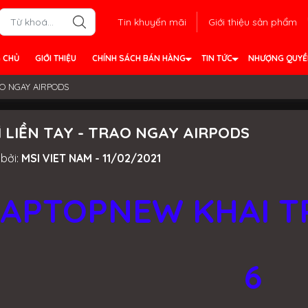
Tin khuyến mãi
Giới thiệu sản phẩm
 CHỦ
GIỚI THIỆU
CHÍNH SÁCH BÁN HÀNG
TIN TỨC
NHƯỢNG QUY
RAO NGAY AIRPODS
XÌ LIỀN TAY - TRAO NGAY AIRPODS
bởi:
MSI VIET NAM - 11/02/2021
LAPTOPNEW KHAI 
6