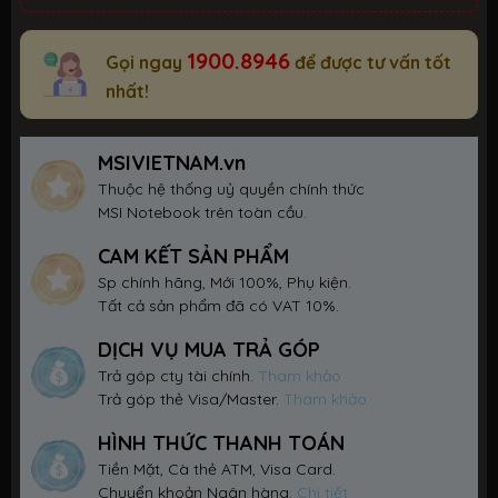
1900.8946
Gọi ngay
để được tư vấn tốt
nhất!
MSIVIETNAM.vn
Thuộc hệ thống uỷ quyền chính thức
MSI Notebook trên toàn cầu.
CAM KẾT SẢN PHẨM
Sp chính hãng, Mới 100%, Phụ kiện.
Tất cả sản phẩm đã có VAT 10%.
DỊCH VỤ MUA TRẢ GÓP
Trả góp cty tài chính.
Tham khảo
Trả góp thẻ Visa/Master.
Tham khảo
HÌNH THỨC THANH TOÁN
Tiền Mặt, Cà thẻ ATM, Visa Card.
Chuyển khoản Ngân hàng.
Chi tiết