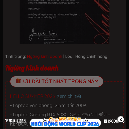
Tình trạng:
Ngừng kinh doanh
| Loại:
Hàng chính hãng
Ngừng kinh doanh
ƯU ĐÃI TỐT NHẤT TRONG NĂM
HELLO SUMMER 2026.
Xem chi tiết
- Laptop văn phòng. Giảm đến 700K
- Laptop Gaming RTX 5080: Giảm đến 2 TRIỆU +
x
KEYBOARD 3in1 RGB