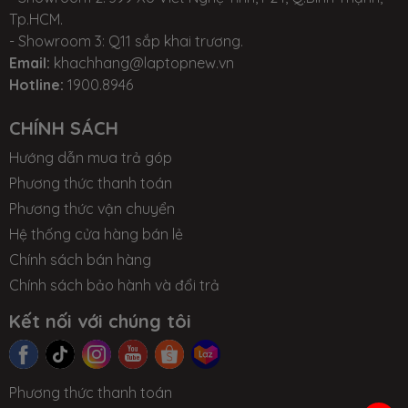
2 - CẤU HÌNH VÀ THÔNG SỐ KỸ THUẬT CHUNG:
Tp.HCM.
- Showroom 3: Q11 sắp khai trương.
Tham khảo các model sản phẩm
Email:
khachhang@laptopnew.vn
tại:
https://msivietnam.vn/pages-msi-gl65
Hotline:
1900.8946
CHÍNH SÁCH
Model
MSI GL65 Leopard
Hướng dẫn mua trả góp
Phương thức thanh toán
CPU
Intel® Core i7 Gen 10th
Phương thức vận chuyển
Hệ thống cửa hàng bán lẻ
RAM
- 8GB DDR4 2933MHz /
Chính sách bán hàng
2666MHz (2 slots)
Chính sách bảo hành và đổi trả
- 16GB DDR4 2933MHz /
Kết nối với chúng tôi
2666MHz (2 slots)
Ổ cứng
SSD M.2 PCIe (1 slot SSD M.2 +
Phương thức thanh toán