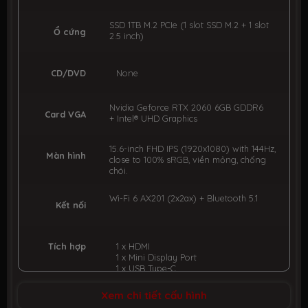
SSD 1TB M.2 PCIe (1 slot SSD M.2 + 1 slot
Ổ cứng
2.5 inch)
CD/DVD
None
Nvidia Geforce RTX 2060 6GB GDDR6
Card VGA
+ Intel® UHD Graphics
15.6-inch FHD IPS (1920x1080) with 144Hz,
Màn hình
close to 100% sRGB, viền mỏng, chống
chói.
Wi-Fi 6 AX201 (2x2ax) + Bluetooth 5.1
Kết nối
Tích hợp
1 x HDMI
1 x Mini Display Port
1 x USB Type-C
2 x USB 3.1
1 x Jack Audio™
Xem chi tiết cấu hình
1 x MicroSD Reader