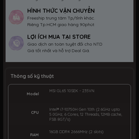
HÌNH THỨC VẬN CHUYỂN
Freeship trung tâm Tp/tỉnh khác.
Riêng Tp.HCM giao hàng 90phút
LỢI ÍCH MUA TẠI STORE
Giao dịch an toàn tuyệt đối cho NTD
Giá tốt nhất và hỗ trợ Deal Giá.
Thông số kỹ thuật
MSI GL65 10SEK - 235VN
Model
Intel® i7-10750H Gen 10th (2.6GHz upto
CPU
5.0GHz, 6 Cores, 12 Threads, 12MB cache,
FSB 8GT/s)
16GB DDR4 2666MHz (2 slots)
RAM