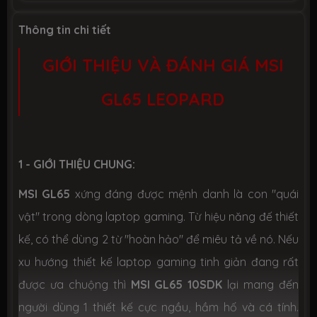
1 x LAN RJ45 Gigabit
1 x Webcam
1 x Hi-Res Audio™ with Nahimic 3
Thông tin chi tiết
Audio™
1 x Giant Speaker with 2 Speaker
GIỚI THIỆU VÀ ĐÁNH GIÁ MSI
1 x Steelseries Engine 3
1 x CoolerBoost 5 (2 Fans with 7 heat
pipes)
GL65 LEOPARD
Bàn phím
Chiclet keyboard Steelseries with Per-
key RGB led
1 - GIỚI THIỆU CHUNG:
51WHrs Battery
Pin
MSI GL65
xứng đáng được mệnh danh là con "quái
vật" trong dòng laptop gaming. Từ hiệu năng đế thiết
Trọng
2.3 kg
lượng
kế, có thể dùng 2 từ "hoàn hảo" để miêu tả về nó. Nếu
xu hướng thiết kế laptop gaming tinh giản đang rất
357 x 248 x 27.5 mm (Dài x Rộng x Dày)
Kích thước
được ưa chuộng thì
MSI GL65 10SDK
lại mang đến
người dùng 1 thiết kế cực ngầu, hầm hố và cá tính.