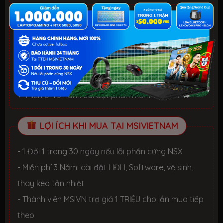
BỘ QUÀ TẶNG
✓ Hàng chính hãng, Mới 100%, Thùng hộp NSX
✓ Bảo hành 24 Tháng tại TTBH MSI toàn quốc
✓ 1 đổi 1 trong 30 ngày nếu lỗi phần cứng NSX
✓ Miễn phí 3 năm: cài đặt phần mềm và vệ sinh
LỢI ÍCH KHI MUA TẠI MSIVIETNAM
- 1 Đổi 1 trong 30 ngày nếu lỗi phần cứng NSX
- Miễn phí 3 Năm: cài đặt HĐH, Software, vệ sinh,
thay keo tản nhiệt
- Thành viên MSIVN trợ giá 1 TRIỆU cho lần mua tiếp
theo