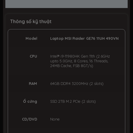
Thông số kỹ thuật
Model
Laptop MSI Raider GE76 11UH 490VN
CPU
Intel® i9-11980HK Gen 11th (2.6GHz
upto 5.0GHz, 8 Cores, 16 Threads,
24MB Cache, FSB 8GT/s)
RAM
64GB DDR4 3200MHz (2 slots)
Ổ cứng
SSD 2TB M.2 PCIe (2 slots)
CD/DVD
None