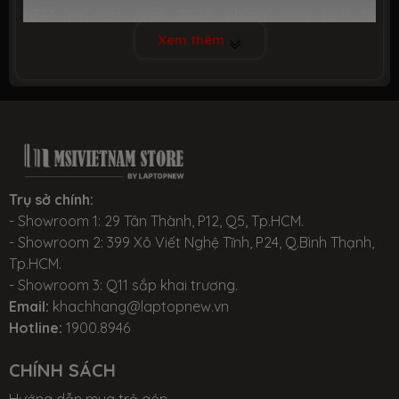
GE66 ra mắt năm 2020, nhưng màn hình to
Xem thêm
hơn,17.3inch thay vì 15.6inch, và hiệu năng cũng được
Tình trạng
Mới 100%, hàng chính hãng, đầy đủ
phụ kiện
nâng cấp thêm.
Thời gian
Bảo hành 24 tháng chính hãng tại
bảo hành
TTBH MSI toàn quốc
Giới thiệu chung MSI GE76
Trụ sở chính:
- Showroom 1: 29 Tân Thành, P12, Q5, Tp.HCM.
- Showroom 2: 399 Xô Viết Nghệ Tĩnh, P24, Q.Bình Thạnh,
Tp.HCM.
2 - CẤU HÌNH VÀ THÔNG SỐ KỸ THUẬT CHUNG:
- Showroom 3: Q11 sắp khai trương.
Tham khảo các model sản phẩm
Email:
khachhang@laptopnew.vn
Hotline:
1900.8946
tại:
https://msivietnam.vn/msi-ge76-10uh-new
CHÍNH SÁCH
Model
MSI GE76 10UH