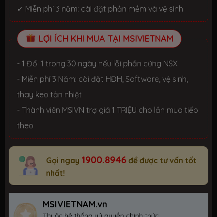
✓ Miễn phí 3 năm: cài đặt phần mềm và vệ sinh
LỢI ÍCH KHI MUA TẠI MSIVIETNAM
- 1 Đổi 1 trong 30 ngày nếu lỗi phần cứng NSX
- Miễn phí 3 Năm: cài đặt HĐH, Software, vệ sinh,
thay keo tản nhiệt
- Thành viên MSIVN trợ giá 1 TRIỆU cho lần mua tiếp
theo
1900.8946
Gọi ngay
để được tư vấn tốt
nhất!
MSIVIETNAM.vn
Thuộc hệ thống uỷ quyền chính thức