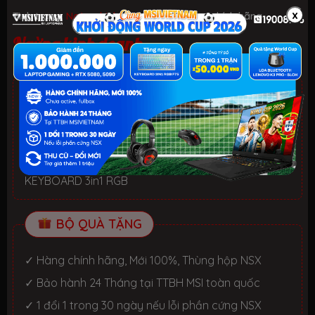
x
Tình trạng:
Ngừng kinh doanh
| Loại:
Hàng chính hãng
Ngừng kinh doanh
ƯU ĐÃI TỐT NHẤT TRONG NĂM
HELLO SUMMER 2026.
Xem chi tiết
- Laptop văn phòng. Giảm đến 700K
- Laptop Gaming RTX 5080: Giảm đến 2 TRIỆU +
KEYBOARD 3in1 RGB
BỘ QUÀ TẶNG
✓ Hàng chính hãng, Mới 100%, Thùng hộp NSX
✓ Bảo hành 24 Tháng tại TTBH MSI toàn quốc
✓ 1 đổi 1 trong 30 ngày nếu lỗi phần cứng NSX