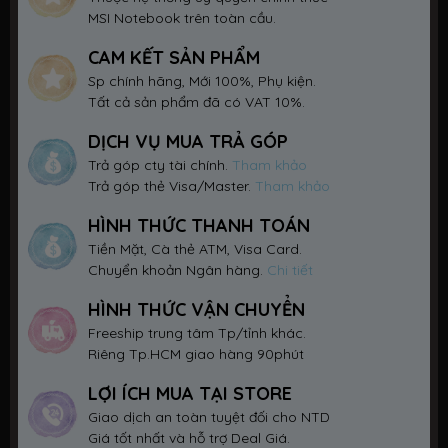
MSI Notebook trên toàn cầu.
CAM KẾT SẢN PHẨM
Sp chính hãng, Mới 100%, Phụ kiện.
Tất cả sản phẩm đã có VAT 10%.
DỊCH VỤ MUA TRẢ GÓP
Trả góp cty tài chính.
Tham khảo
Trả góp thẻ Visa/Master.
Tham khảo
HÌNH THỨC THANH TOÁN
Tiền Mặt, Cà thẻ ATM, Visa Card.
Chuyển khoản Ngân hàng.
Chi tiết
HÌNH THỨC VẬN CHUYỂN
Freeship trung tâm Tp/tỉnh khác.
Riêng Tp.HCM giao hàng 90phút
LỢI ÍCH MUA TẠI STORE
Giao dịch an toàn tuyệt đối cho NTD
Giá tốt nhất và hỗ trợ Deal Giá.