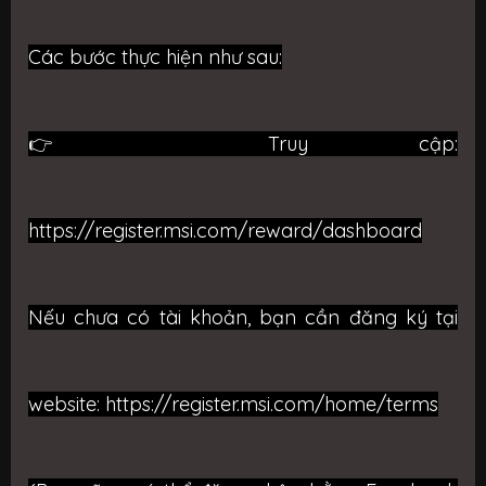
Các bước thực hiện như sau:
👉 Truy cập:
https://register.msi.com/reward/dashboard
Nếu chưa có tài khoản, bạn cần đăng ký tại
website:
https://register.msi.com/home/terms