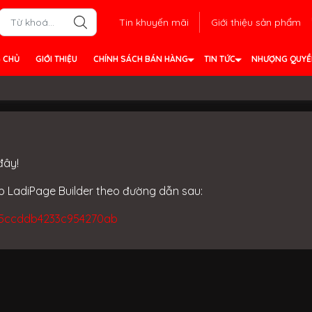
Tin khuyến mãi
Giới thiệu sản phẩm
 CHỦ
GIỚI THIỆU
CHÍNH SÁCH BÁN HÀNG
TIN TỨC
NHƯỢNG QUY
đây!
ập LadiPage Builder theo đường dẫn sau:
d5c5ccddb4233c954270ab