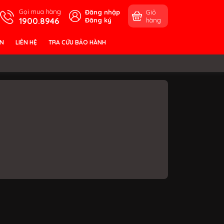
Gọi mua hàng
Đăng nhập
Giỏ
1900.8946
Đăng ký
hàng
ỀN
LIÊN HỆ
TRA CỨU BẢO HÀNH