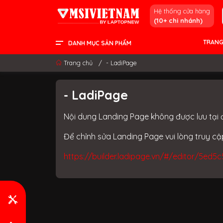
Hệ thống cửa hàng
(10+ chi nhánh)
TRANG
DANH MỤC SẢN PHẨM
LCD - MÀN HÌNH
PC DESKTOP
LINH KIỆN & GAMING GEAR
LAPTOP CONTENT CREATOR
LAPTOP GAMING
LAPTOP VĂN PHÒNG
THÔNG TIN HỮU ÍCH
Trang chủ
/
- LadiPage
- LadiPage
Nội dung Landing Page không được lưu tại 
Để chỉnh sửa Landing Page vui lòng truy c
https://builder.ladipage.vn/#/editor/5e