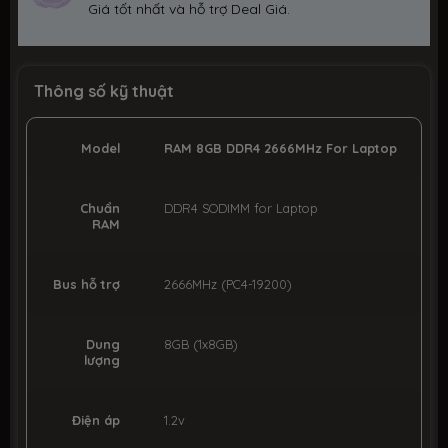
Giá tốt nhất và hỗ trợ Deal Giá.
Thông số kỹ thuật
Model
RAM 8GB DDR4 2666MHz For Laptop
Chuẩn
DDR4 SODIMM for Laptop
RAM
Bus hỗ trợ
2666MHz (PC4-19200)
Dung
8GB (1x8GB)
lượng
Điện áp
1.2v