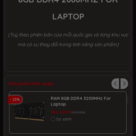
LAPTOP
(Tuỳ theo phiên bản của mỗi quốc gia và từng khu vực
mà có sự thay đổi trong tính năng sản phẩm)
Sản phẩm liên quan
RAM 8GB DDR4 3200MHz For
- 23%
- 
Laptop
990.000₫
1.290.000₫
So sánh