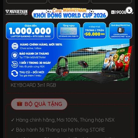
x
Tình trạng:
Liên hệ
| Loại:
Hàng chính hãng
Liên hệ
ƯU ĐÃI TỐT NHẤT TRONG NĂM
HELLO SUMMER 2026.
Xem chi tiết
- Laptop văn phòng. Giảm đến 700K
- Laptop Gaming RTX 5080: Giảm đến 2 TRIỆU +
KEYBOARD 3in1 RGB
BỘ QUÀ TẶNG
✓ Hàng chính hãng, Mới 100%, Thùng hộp NSX
✓ Bảo hành 36 Tháng tại hệ thống STORE