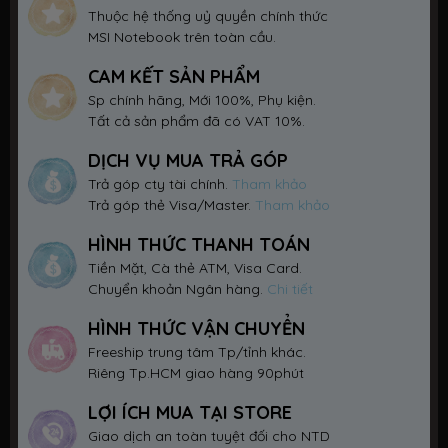
Thuộc hệ thống uỷ quyền chính thức
MSI Notebook trên toàn cầu.
CAM KẾT SẢN PHẨM
Sp chính hãng, Mới 100%, Phụ kiện.
Tất cả sản phẩm đã có VAT 10%.
DỊCH VỤ MUA TRẢ GÓP
Trả góp cty tài chính.
Tham khảo
Trả góp thẻ Visa/Master.
Tham khảo
HÌNH THỨC THANH TOÁN
Tiền Mặt, Cà thẻ ATM, Visa Card.
Chuyển khoản Ngân hàng.
Chi tiết
HÌNH THỨC VẬN CHUYỂN
Freeship trung tâm Tp/tỉnh khác.
Riêng Tp.HCM giao hàng 90phút
LỢI ÍCH MUA TẠI STORE
Giao dịch an toàn tuyệt đối cho NTD