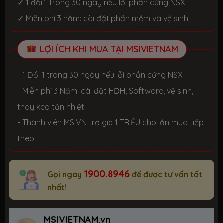
✓ 1 đổi 1 trong 30 ngày nếu lỗi phần cứng NSX
✓ Miễn phí 3 năm: cài đặt phần mềm và vệ sinh
LỢI ÍCH KHI MUA TẠI MSIVIETNAM
- 1 Đổi 1 trong 30 ngày nếu lỗi phần cứng NSX
- Miễn phí 3 Năm: cài đặt HĐH, Software, vệ sinh,
thay keo tản nhiệt
- Thành viên MSIVN trợ giá 1 TRIỆU cho lần mua tiếp
theo
1900.8946
Gọi ngay
để được tư vấn tốt
nhất!
MSIVIETNAM.vn