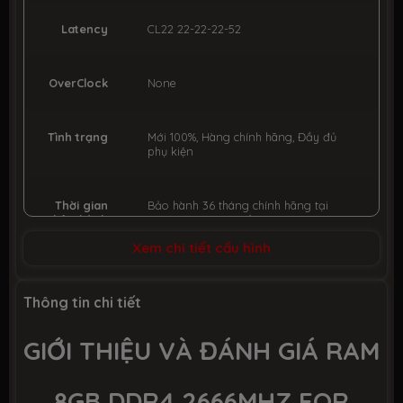
Latency
CL22 22-22-22-52
OverClock
None
Tình trạng
Mới 100%, Hàng chính hãng, Đầy đủ
phụ kiện
Thời gian
Bảo hành 36 tháng chính hãng tại
bảo hành
TTBH NPP toàn quốc
Xem chi tiết cấu hình
Thông tin chi tiết
GIỚI THIỆU VÀ ĐÁNH GIÁ RAM
8GB DDR4 2666MHZ FOR