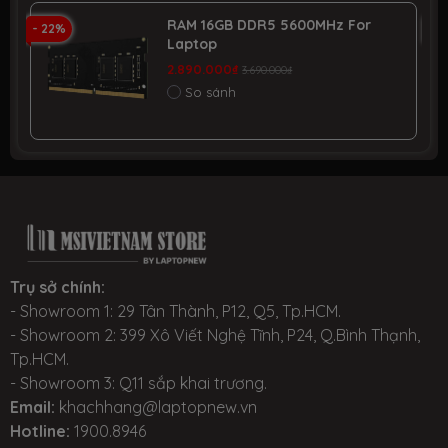
RAM 16GB DDR5 5600MHz For
- 22%
- 
Laptop
2.890.000₫
3.690.000₫
So sánh
Trụ sở chính:
- Showroom 1: 29 Tân Thành, P12, Q5, Tp.HCM.
- Showroom 2: 399 Xô Viết Nghệ Tĩnh, P24, Q.Bình Thạnh,
Tp.HCM.
- Showroom 3: Q11 sắp khai trương.
Email:
khachhang@laptopnew.vn
Hotline:
1900.8946