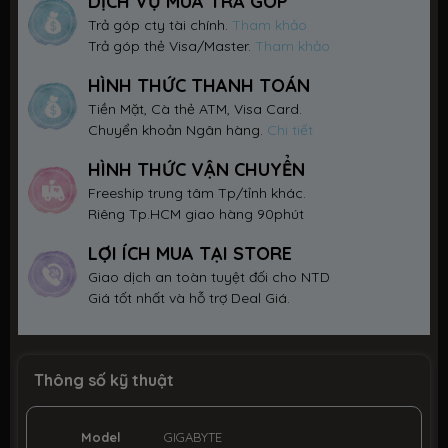
DỊCH VỤ MUA TRẢ GÓP
Trả góp cty tài chính.
Tham khảo
Trả góp thẻ Visa/Master.
Tham khảo
HÌNH THỨC THANH TOÁN
Tiền Mặt, Cà thẻ ATM, Visa Card.
Chuyển khoản Ngân hàng.
Chi tiết
HÌNH THỨC VẬN CHUYỂN
Freeship trung tâm Tp/tỉnh khác.
Riêng Tp.HCM giao hàng 90phút
LỢI ÍCH MUA TẠI STORE
Giao dịch an toàn tuyệt đối cho NTD
Giá tốt nhất và hỗ trợ Deal Giá.
Thông số kỹ thuật
Model
GIGABYTE