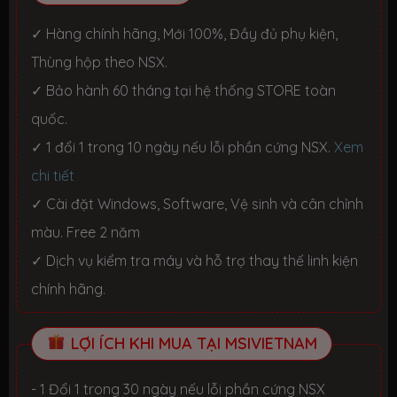
✓ Hàng chính hãng, Mới 100%, Đầy đủ phụ kiện,
Thùng hộp theo NSX.
✓ Bảo hành 60 tháng tại hệ thống STORE toàn
quốc.
✓ 1 đổi 1 trong 10 ngày nếu lỗi phần cứng NSX.
Xem
chi tiết
✓ Cài đặt Windows, Software, Vệ sinh và cân chỉnh
màu. Free 2 năm
✓ Dịch vụ kiểm tra máy và hỗ trợ thay thế linh kiện
chính hãng.
LỢI ÍCH KHI MUA TẠI MSIVIETNAM
- 1 Đổi 1 trong 30 ngày nếu lỗi phần cứng NSX