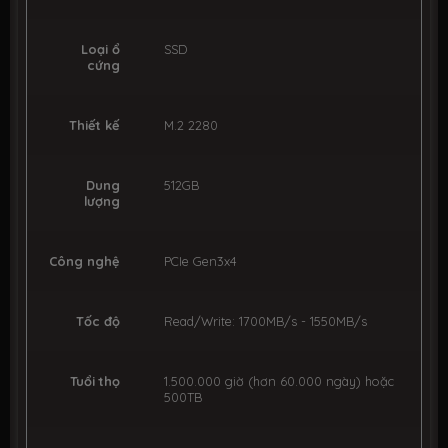
Loại ổ
SSD
cứng
Thiết kế
M.2 2280
Dung
512GB
lượng
Công nghệ
PCIe Gen3x4
Tốc độ
Read/Write: 1700MB/s - 1550MB/s
Tuổi thọ
1.500.000 giờ (hơn 60.000 ngày) hoặc
500TB