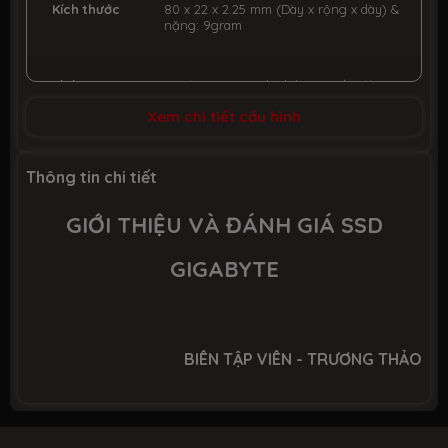
Kích thước
80 x 22 x 2.25 mm (Dày x rộng x dày) &
nặng: 9gram
Tình trạng
Mới 100%, Hàng chính hãng, Đầy đủ
phụ kiện
Xem chi tiết cấu hình
Bảo hành 60 tháng chính hãng & tại hệ
Thời gian
thống MSIVIETNAM
Thông tin chi tiết
bảo hành
GIỚI THIỆU VÀ ĐÁNH GIÁ SSD
GIGABYTE
BIÊN TẬP VIÊN - TRƯƠNG THẢO