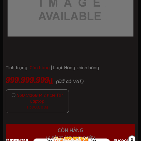
Tình trạng:
Còn hàng
| Loại:
Hãng chính hãng
999.999.999₫
(Đã có VAT)
SSD 512GB M.2 PCIe for
Laptop
1.390.000₫
CÒN HÀNG
(Vui lòng liên hệ trực tiếp)
x