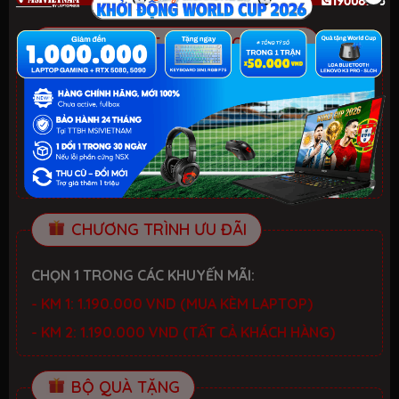
ƯU ĐÃI TỐT NHẤT TRONG NĂM
HELLO SUMMER 2026.
Xem chi tiết
- Laptop văn phòng. Giảm đến 700K
- Laptop Gaming RTX 5080: Giảm đến 2 TRIỆU +
KEYBOARD 3in1 RGB
CHƯƠNG TRÌNH ƯU ĐÃI
CHỌN 1 TRONG CÁC KHUYẾN MÃI:
- KM 1: 1.190.000 VND (MUA KÈM LAPTOP)
- KM 2: 1.190.000 VND (TẤT CẢ KHÁCH HÀNG)
BỘ QUÀ TẶNG