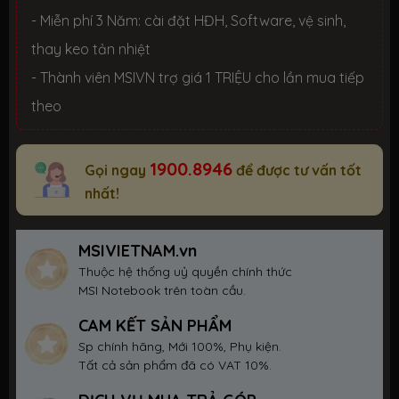
- Miễn phí 3 Năm: cài đặt HĐH, Software, vệ sinh,
thay keo tản nhiệt
- Thành viên MSIVN trợ giá 1 TRIỆU cho lần mua tiếp
theo
1900.8946
Gọi ngay
để được tư vấn tốt
nhất!
MSIVIETNAM.vn
Thuộc hệ thống uỷ quyền chính thức
MSI Notebook trên toàn cầu.
CAM KẾT SẢN PHẨM
Sp chính hãng, Mới 100%, Phụ kiện.
Tất cả sản phẩm đã có VAT 10%.