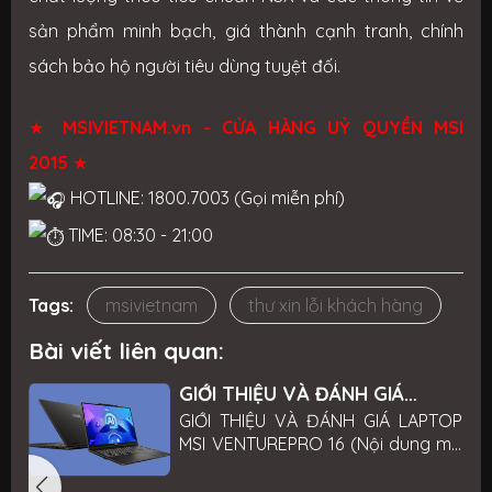
sản phẩm minh bạch, giá thành cạnh tranh, chính
sách bảo hộ người tiêu dùng tuyệt đối.
★
MSIVIETNAM.vn - CỬA HÀNG UỶ QUYỀN MSI
2015
★
HOTLINE: 1800.7003 (Gọi miễn phí)
TIME: 08:30 - 21:00
Tags:
msivietnam
thư xin lỗi khách hàng
Bài viết liên quan:
GIỚI THIỆU VÀ ĐÁNH GIÁ
LAPTOP MSI VENTUREPRO 16
P
GIỚI THIỆU VÀ ĐÁNH GIÁ LAPTOP
6
MSI VENTUREPRO 16 (Nội dung mô
g
tả sản phẩm mang tính chất tham
n
khảo, chi tiết sản phẩm xem phần