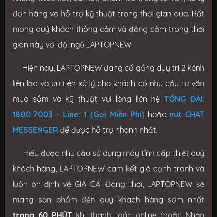
đơn hàng và hỗ trợ kỹ thuật trong thời gian qua. Rất
mong quý khách thông cảm và đồng cảm trong thời
gian này với đội ngũ LAPTOPNEW
Hiện nay, LAPTOPNEW đang cố gắng duy trì 2 kênh
liên lạc và ưu tiên xử lý cho khách có nhu cầu tư vấn
mua sắm và kỹ thuật vui lòng liên hệ
TỔNG ĐÀI:
1800.7003 - Line: 1 (Gọi Miễn Phí)
hoặc
nút CHAT
MESSENGER
để được hỗ trợ nhanh nhất.
Hiểu được nhu cầu sử dụng máy tính cấp thiết quý
khách hàng, LAPTOPNEW cam kết giá cạnh tranh và
luôn ổn định về GIÁ CẢ. Đồng thời, LAPTOPNEW sẽ
mang sản phẩm đến quý khách hàng sớm nhất
trong 60 PHÚT
khi thanh toán online (hoặc Nhận