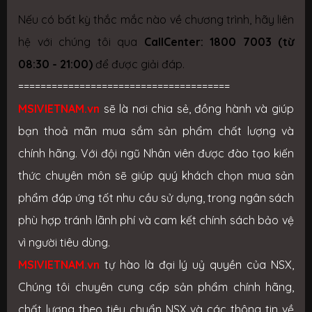
Nếu có bất kỳ thắc mắc nào về chương trình, hãy liên
hệ với chúng tôi qua
CallCenter: 1800 7003 (từ
08:30 - 21:00)
để được giải đáp.
======================================
MSIVIETNAM.vn
sẽ là nơi chia sẻ, đồng hành và giúp
bạn thoả mãn mua sắm sản phẩm chất lượng và
chính hãng. Với đội ngũ Nhân viên được đào tạo kiến
thức chuyên môn sẽ giúp quý khách chọn mua sản
phẩm đáp ứng tốt nhu cầu sử dụng, trong ngân sách
phù hợp tránh lãnh phí và cam kết chính sách bảo vệ
vì người tiêu dùng.
MSIVIETNAM.vn
tự hào là đại lý uỷ quyền của NSX,
Chúng tôi chuyên cung cấp sản phẩm chính hãng,
chất lượng theo tiêu chuẩn NSX và các thông tin về