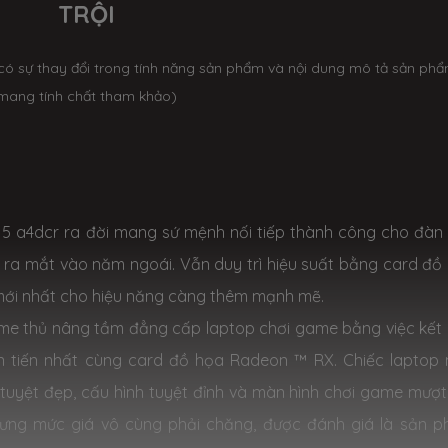
TRỘI
có sự thay đổi trong tính năng sản phẩm và nội dung mô tả sản ph
mang tính chất tham khảo)
15 a4dcr ra đời mang sứ mệnh nối tiếp thành công cho đàn
c ra mắt vào năm ngoái. Vẫn duy trì hiệu suất bằng card đồ
mới nhất cho hiệu năng càng thêm mạnh mẽ.
me thủ nâng tầm đẳng cấp laptop chơi game bằng việc kết
 tiến nhất cùng card đồ họa Radeon ™ RX. Chiếc laptop 
tuyệt đẹp, cấu hình tuyệt đỉnh và màn hình chơi game mượ
ưng mức giá vô cùng phải chăng, được đánh giá là sản 