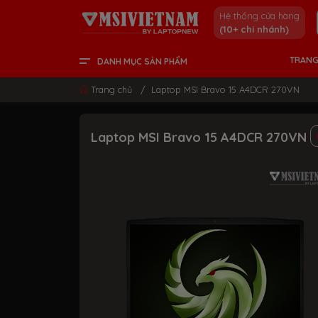
Hệ thống cửa hàng
(10+ chi nhánh)
TRANG
DANH MỤC SẢN PHẨM
LCD - MÀN HÌNH
PC DESKTOP
LINH KIỆN & GAMING GEAR
LAPTOP CONTENT CREATOR
LAPTOP GAMING
LAPTOP VĂN PHÒNG
THÔNG TIN HỮU ÍCH
Trang chủ
/
Laptop MSI Bravo 15 A4DCR 270VN
Laptop MSI Bravo 15 A4DCR 270VN