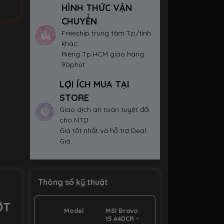
HÌNH THỨC VẬN
CHUYỂN
Freeship trung tâm Tp/tỉnh
khác.
Riêng Tp.HCM giao hàng
90phút
LỢI ÍCH MUA TẠI
STORE
Giao dịch an toàn tuyệt đối
cho NTD
Giá tốt nhất và hỗ trợ Deal
Giá.
Thông số kỹ thuật
ỢT
Model
MSI Bravo
15 A4DCR -