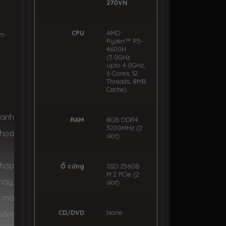
270VN
CPU
AMD
ẩm
Ryzen™ R5-
4600H
(3.0GHz
upto 4.0GHz,
6 Cores, 12
Threads, 8MB
Cache)
 anh
RAM
8GB DDR4
3200MHz (2
 họa
slot)
 hợp
Ổ cứng
SSD 256GB
M.2 PCIe (2
này,
slot)
t mà
CD/DVD
None
phẩm