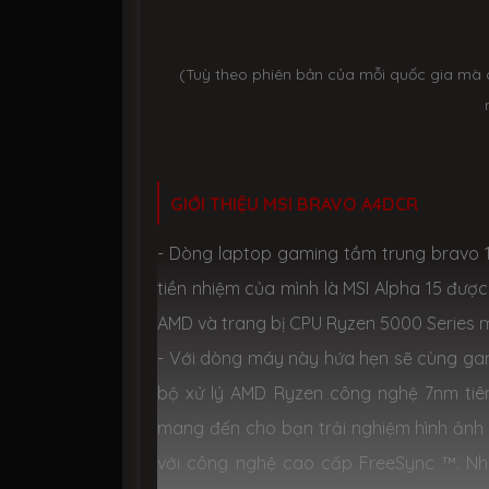
(Tuỳ theo phiên bản của mỗi quốc gia mà 
GIỚI THIỆU MSI BRAVO A4DCR
- Dòng laptop gaming tầm trung
bravo 
tiền nhiệm của mình là MSI Alpha 15 đượ
AMD và trang bị CPU Ryzen 5000 Series 
- Với dòng máy này hứa hẹn sẽ cùng ga
bộ xử lý AMD Ryzen công nghệ 7nm tiên
mang đến cho bạn trải nghiệm hình ảnh 
với công nghệ cao cấp FreeSync ™. Nh