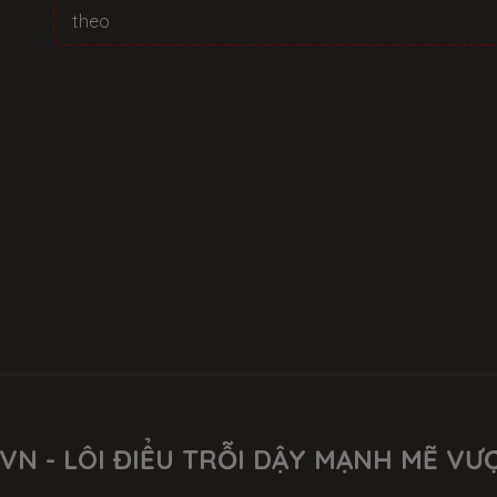
theo
VN - LÔI ĐIỂU TRỖI DẬY MẠNH MẼ VƯ