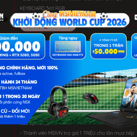
KEYBOARD 3in1 RGB
BỘ QUÀ TẶNG
✓ Hàng chính hãng, Mới 100%, Thùng hộp NSX
✓ Bảo hành 12 Tháng tại TTBH MSI toàn quốc
✓ 1 đổi 1 trong 30 ngày nếu lỗi phần cứng NSX
✓ Miễn phí 3 năm: cài đặt phần mềm và vệ sinh
LỢI ÍCH KHI MUA TẠI MSIVIETNAM
- 1 Đổi 1 trong 30 ngày nếu lỗi phần cứng NSX
- Miễn phí 3 Năm: cài đặt HĐH, Software, vệ sinh, th
keo tản nhiệt
- Thành viên MSIVN trợ giá 1 TRIỆU cho lần mua tiếp