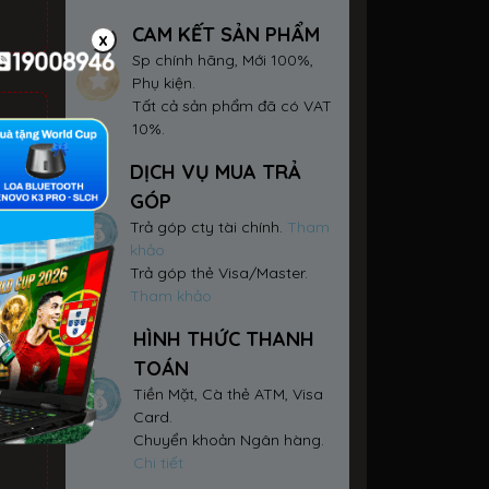
CAM KẾT SẢN PHẨM
x
Sp chính hãng, Mới 100%,
Phụ kiện.
Tất cả sản phẩm đã có VAT
10%.
DỊCH VỤ MUA TRẢ
GÓP
Trả góp cty tài chính.
Tham
khảo
Trả góp thẻ Visa/Master.
Tham khảo
HÌNH THỨC THANH
TOÁN
Tiền Mặt, Cà thẻ ATM, Visa
ay
Card.
Chuyển khoản Ngân hàng.
Chi tiết