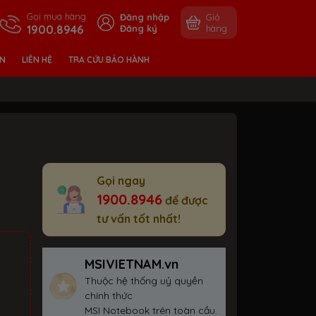
Gọi mua hàng
Đăng nhập
Giỏ
1900.8946
Đăng ký
hàng
ỀN
LIÊN HỆ
TRA CỨU BẢO HÀNH
Gọi ngay
1900.8946
để được
tư vấn tốt nhất!
MSIVIETNAM.vn
Thuộc hệ thống uỷ quyền
chính thức
MSI Notebook trên toàn cầu.