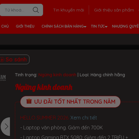
Tin khuyến mãi
Giới thiệu sản phẩm
 CHỦ
GIỚI THIỆU
CHÍNH SÁCH BÁN HÀNG
TIN TỨC
NHƯỢNG QUY
So sánh
Tình trạng:
Ngừng kinh doanh
| Loại:
Hàng chính hãng
Ngừng kinh doanh
ƯU ĐÃI TỐT NHẤT TRONG NĂM
HELLO SUMMER 2026.
Xem chi tiết
- Laptop văn phòng. Giảm đến 700K
- Laptop Gaming RTX 5080: Giảm đến 2 TRIỆU +