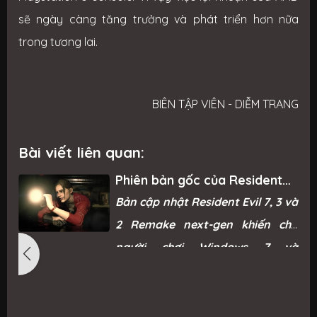
sẽ ngày càng tăng trưởng và phát triển hơn nữa
trong tương lai.
BIÊN TẬP VIÊN - DIỄM TRANG
Bài viết liên quan:
Phiên bản gốc của Resident
Evil Remake trở lại Steam sau
g
Bản cập nhật Resident Evil 7, 3 và
“phản ứng mạnh mẽ từ game
thủ”
ì
2 Remake next-gen khiến cho
ỗ
người chơi Windows 7 và
ỗ
Windows 8.1 không thể chơi được.
i
n
g