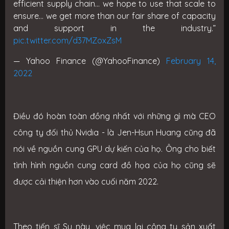
efficient supply chain… we hope to use that scale to
ensure… we get more than our fair share of capacity
and support in the industry.”
pic.twitter.com/d37MZoxZsM
— Yahoo Finance (@YahooFinance)
February 14,
2022
Điều đó hoàn toàn
đồng nhất với những gì mà CEO
công ty đối thủ Nvidia - là Jen-Hsun Huang cũng đã
nói về nguồn cung GPU dự kiến của họ. Ông cho biết
tình hình nguồn cung card đồ họa của họ cũng sẽ
được cải thiện hơn vào cuối năm 2022.
Theo tiến sĩ Su này, việc mua lại công ty sản xuất