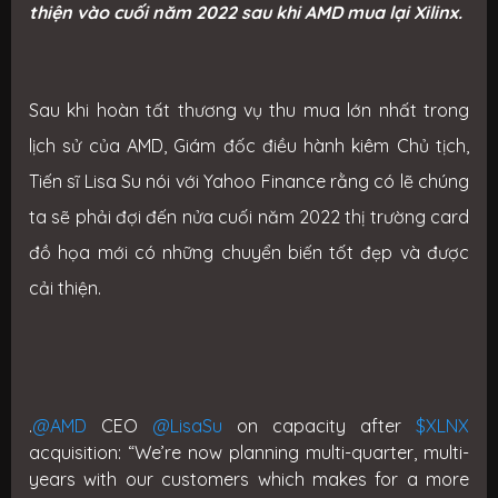
thiện vào cuối năm 2022 sau khi AMD mua lại Xilinx.
Sau khi hoàn tất thương vụ thu mua lớn nhất trong
lịch sử của AMD, Giám đốc điều hành kiêm Chủ tịch,
Tiến sĩ Lisa Su nói với Yahoo Finance rằng có lẽ chúng
ta sẽ phải đợi đến nửa cuối năm 2022 thị trường card
đồ họa mới có những chuyển biến tốt đẹp và được
cải thiện.
.
@AMD
CEO
@LisaSu
on capacity after
$XLNX
acquisition: “We’re now planning multi-quarter, multi-
years with our customers which makes for a more