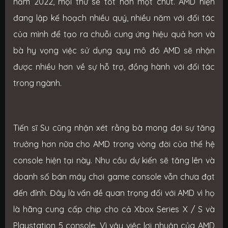
năm 2022, mọi thứ sẽ tốt hơn một chút. AMD hiện
đang lập kế hoạch nhiều quý, nhiều năm với đối tác
của mình để tạo ra chuỗi cung ứng hiệu quả hơn và
bà hy vọng việc sử dụng quy mô đó AMD sẽ nhận
được nhiều hơn về sự hỗ trợ, đồng hành với đối tác
trong ngành.
Tiến sĩ Su cũng nhận xét rằng bà mong đợi sự tăng
trưởng hơn nữa cho AMD trong vòng đời của thế hệ
console hiện tại này. Nhu cầu dự kiến sẽ tăng lên và
doanh số bán máy chơi game console vẫn chưa đạt
đến đỉnh. Đây là vấn đề quan trọng đối với AMD vì họ
là hãng cung cấp chip cho cả Xbox Series X / S và
Playstation 5 console. Vì vậy việc lợi nhuận của AMD