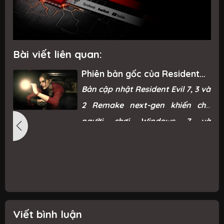
Bài viết liên quan:
Phiên bản gốc của Resident
Evil Remake trở lại Steam sau
g
Bản cập nhật Resident Evil 7, 3 và
“phản ứng mạnh mẽ từ game
thủ”
ì
2 Remake next-gen khiến cho
ỗ
người chơi Windows 7 và
ỗ
Windows 8.1 không thể chơi được.
i
n
g
c
Viết bình luận