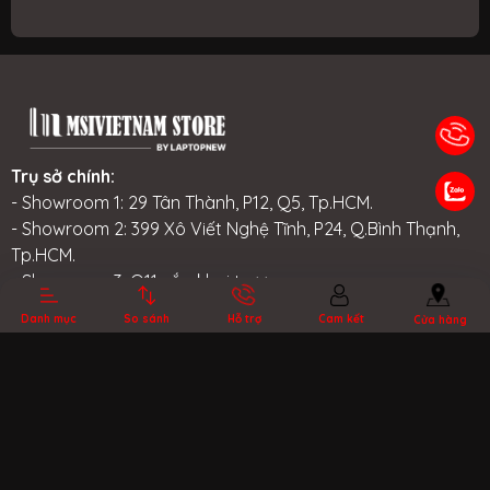
Trụ sở chính:
TIN TỨC
NHƯỢNG
LIÊN HỆ
TRA CỨU BẢO
- Showroom 1: 29 Tân Thành, P12, Q5, Tp.HCM.
QUYỀN
HÀNH
- Showroom 2: 399 Xô Viết Nghệ Tĩnh, P24, Q.Bình Thạnh,
Tp.HCM.
- Showroom 3: Q11 sắp khai trương.
Email:
khachhang@laptopnew.vn
Danh mục
So sánh
Hỗ trợ
Cam kết
Cửa hàng
Hotline:
1900.8946
CHÍNH SÁCH
Hướng dẫn mua trả góp
Phương thức thanh toán
Phương thức vận chuyển