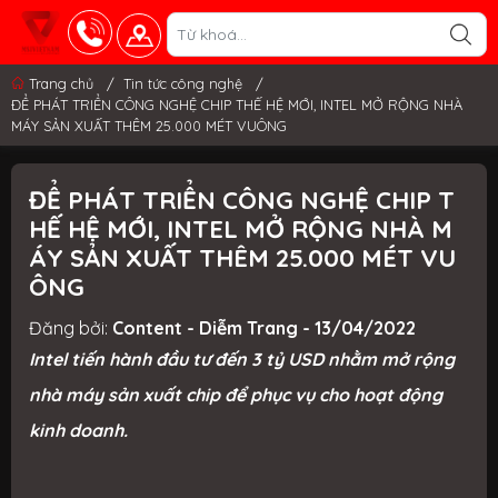
Trang chủ
/
Tin tức công nghệ
/
ĐỂ PHÁT TRIỂN CÔNG NGHỆ CHIP THẾ HỆ MỚI, INTEL MỞ RỘNG NHÀ
MÁY SẢN XUẤT THÊM 25.000 MÉT VUÔNG
ĐỂ PHÁT TRIỂN CÔNG NGHỆ CHIP T
HẾ HỆ MỚI, INTEL MỞ RỘNG NHÀ M
ÁY SẢN XUẤT THÊM 25.000 MÉT VU
ÔNG
Đăng bởi:
Content - Diễm Trang - 13/04/2022
Intel tiến hành đầu tư đến 3 tỷ USD nhằm mở rộng
nhà máy sản xuất chip để phục vụ cho hoạt động
kinh doanh.