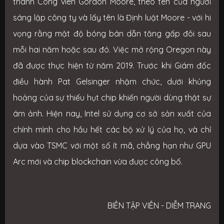
thành Công viên Gordon Moore, theo tên của người
sáng lập công ty và lấy tên là Định luật Moore - với hi
vọng rằng mật độ bóng bán dẫn tăng gấp đôi sau
mỗi hai năm hoặc sau đó. Việc mở rộng Oregon này
đã được thực hiện từ năm 2019. Trước khi Giám đốc
điều hành Pat Gelsinger nhậm chức, dưới khủng
hoảng của sự thiếu hụt chip khiến người dùng thật sự
ám ảnh. Hiện nay, Intel sử dụng cơ sở sản xuất của
chính mình cho hầu hết các bộ xử lý của họ, và chỉ
dựa vào TSMC với một số ít mã, chẳng hạn như GPU
Arc mới và chip blockchain vừa được công bố.
BIÊN TẬP VIÊN - DIỄM TRANG