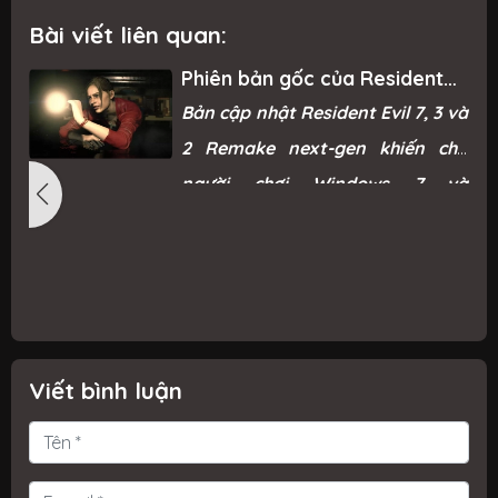
Bài viết liên quan:
Phiên bản gốc của Resident
Evil Remake trở lại Steam sau
g
Bản cập nhật Resident Evil 7, 3 và
“phản ứng mạnh mẽ từ game
thủ”
ì
2 Remake next-gen khiến cho
ỗ
người chơi Windows 7 và
ỗ
Windows 8.1 không thể chơi được.
i
n
g
c
Viết bình luận