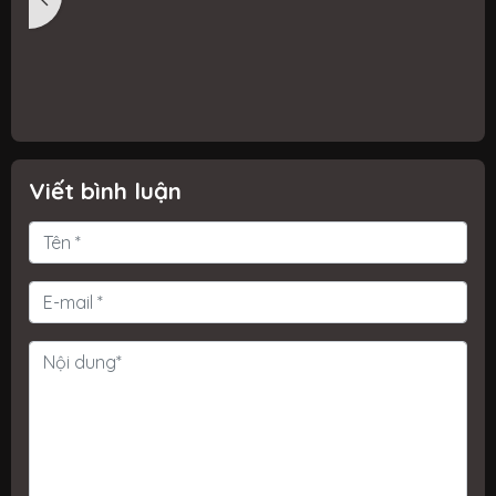
ỗ
Windows 8.1 không thể chơi được.
i
n
g
c
Viết bình luận