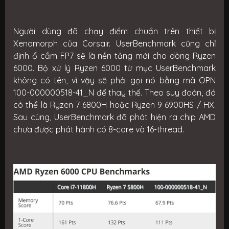
Người dùng đã chạy điểm chuẩn trên thiết bị
Xenomorph của Corsair. UserBenchmark cũng chỉ
định ổ cắm FP7 sẽ là nền tảng mới cho dòng Ryzen
6000. Bộ xử lý Ryzen 6000 từ mục UserBenchmark
không có tên, vì vậy sẽ phải gọi nó bằng mã OPN
100-000000518-41_N để thay thế. Theo suy đoán, đó
có thể là Ryzen 7 6800H hoặc Ryzen 9 6900HS / HX.
Sau cùng, UserBenchmark đã phát hiện ra chip AMD
chưa được phát hành có 8-core và 16-thread.