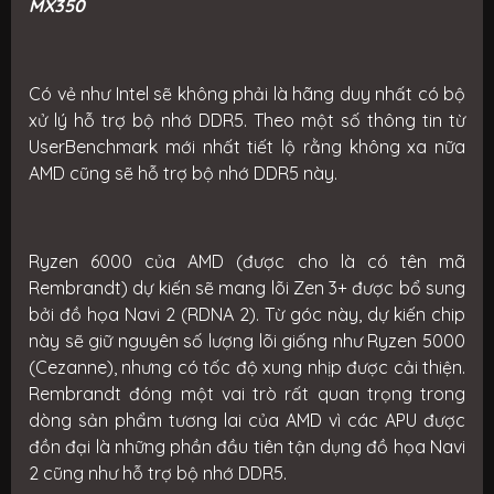
MX350
Có vẻ như Intel sẽ không phải là hãng duy nhất có bộ
xử lý hỗ trợ bộ nhớ DDR5. Theo một số thông tin từ
UserBenchmark mới nhất tiết lộ rằng không xa nữa
AMD cũng sẽ hỗ trợ bộ nhớ DDR5 này.
Ryzen 6000 của AMD (được cho là có tên mã
Rembrandt) dự kiến ​​sẽ mang lõi Zen 3+ được bổ sung
bởi đồ họa Navi 2 (RDNA 2). Từ góc này, dự kiến chip
này sẽ giữ nguyên số lượng lõi giống như Ryzen 5000
(Cezanne), nhưng có tốc độ xung nhịp được cải thiện.
Rembrandt đóng một vai trò rất quan trọng trong
dòng sản phẩm tương lai của AMD vì các APU được
đồn đại là những phần đầu tiên tận dụng đồ họa Navi
2 cũng như hỗ trợ bộ nhớ DDR5.