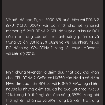
Về mặt đồ họa, Ryzen 6000 APU xuất hiện với RDNA 2
iGPU (1CFA 0004) với bộ nhớ chia sẻ (shared
memory) 512MB. RDNA 2 iGPU đã vượt qua Iris Xe DG1
của Intel trong các bài test ánh sáng, phản xạ và
trọng lực lần lượt là 25%, 382% và 7%. Tuy nhiên, Iris Xe
DG1 đánh bại iGPU RDNA 2 trong tiêu chuẩn MRender
với biên độ 201%.
Nhìn chung MRender là điểm duy nhất gây khó khăn
cho iGPU RDNA 2. GeForce MX350 của Nvidia có điểm
MRender cao hơn 78% so với RDNA 2 iGPU. Tuy nhiên,
ngược lại những diểm sau đã hạ gục GeForce MX350
19% trong bài thử nghiệm ánh sáng, 392% trong bài
thử nghiệm phản xạ và 39% trong bài kiểm tra trọng