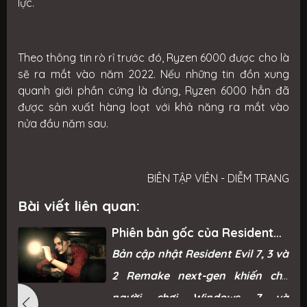
lực.
Theo thông tin rò rỉ trước đó, Ryzen 6000 được cho là
sẽ ra mắt vào năm 2022. Nếu những tin đồn xung
quanh giới phần cứng là đúng, Ryzen 6000 hẳn đã
được sản xuất hàng loạt với khả năng ra mắt vào
nửa đầu năm sau.
BIÊN TẬP VIÊN - DIỄM TRANG
Bài viết liên quan:
Phiên bản gốc của Resident
Evil Remake trở lại Steam sau
g
Bản cập nhật Resident Evil 7, 3 và
“phản ứng mạnh mẽ từ game
thủ”
ì
2 Remake next-gen khiến cho
ỗ
người chơi Windows 7 và